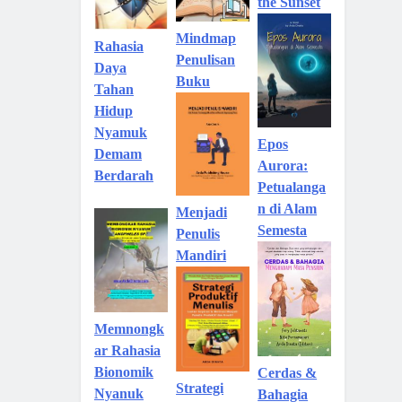
the Sunset
Mindmap
Rahasia
Penulisan
Daya
Buku
Tahan
Hidup
Nyamuk
Epos
Demam
Aurora:
Berdarah
Petualanga
n di Alam
Menjadi
Semesta
Penulis
Mandiri
Memnongk
ar Rahasia
Bionomik
Cerdas &
Strategi
Nyanuk
Bahagia