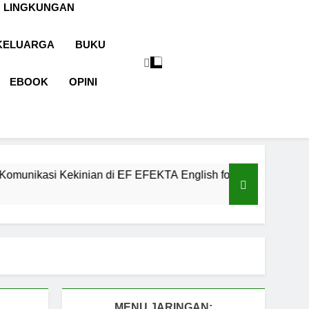
 LINGKUNGAN
KELUARGA
BUKU
EBOOK
OPINI
inian di EF EFEKTA English for Adults
LABK
1 Tahun
MENU JARINGAN: