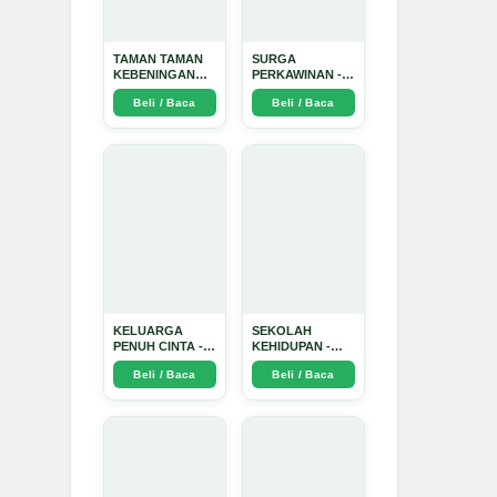
TAMAN TAMAN
SURGA
KEBENINGAN
PERKAWINAN -
HATI - Arda
Arda Dinata
Beli / Baca
Beli / Baca
Dinata
KELUARGA
SEKOLAH
PENUH CINTA -
KEHIDUPAN -
Arda Dinata
Arda Dinata
Beli / Baca
Beli / Baca