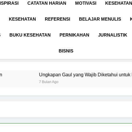
NSPIRASI
CATATAN HARIAN
MOTIVASI
KESEHATAN
KESEHATAN
REFERENSI
BELAJAR MENULIS
S
BUKU KESEHATAN
PERNIKAHAN
JURNALISTIK
BISNIS
Ungkapan Gaul yang Wajib Diketahui untuk Komunikasi Kek
7 Bulan Ago