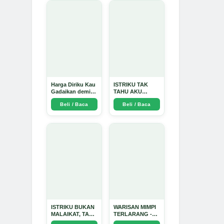
Harga Diriku Kau
ISTRIKU TAK
Gadaikan demi
TAHU AKU
Perempuan Itu -
PENGUSAHA
Beli / Baca
Beli / Baca
Arda Dinata
EMAS - Arda
Dinata
ISTRIKU BUKAN
WARISAN MIMPI
MALAIKAT, TAPI
TERLARANG -
AKU JUGA
Arda Dinata