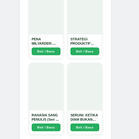
PENA
STRATEGI
MILYARDER:
PRODUKTIF
Kisah, Rahasia
MENULIS
Beli / Baca
Beli / Baca
Sukses, dan
UPDATE - Arda
Panduan Menjadi
Dinata
Penulis 1 Milyar
di KBM App dari
Nol - Arda Dinata
RAHASIA SANG
SERUNI: KETIKA
PENULIS (Seri 1)
DIAM BUKAN
- Arda Dinata
LAGI PILIHAN -
Beli / Baca
Beli / Baca
Arda Dinata