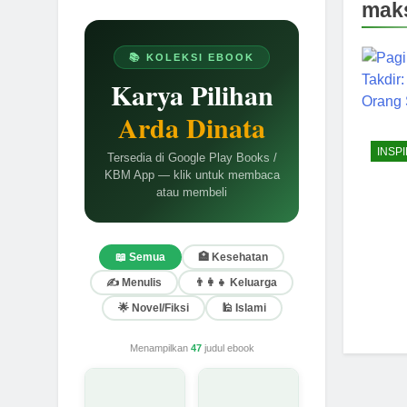
mak
📚 KOLEKSI EBOOK
Karya Pilihan
Arda Dinata
INSPI
Tersedia di Google Play Books /
KBM App — klik untuk membaca
atau membeli
📖 Semua
🏥 Kesehatan
✍️ Menulis
👨‍👩‍👧 Keluarga
🌟 Novel/Fiksi
🕌 Islami
Menampilkan
47
judul ebook