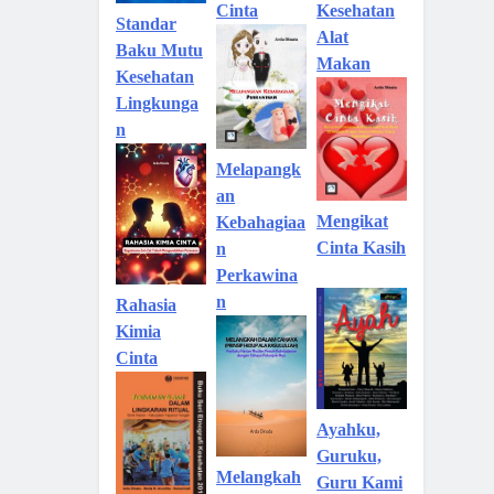
Kesehatan
Cinta
Standar
Alat
Baku Mutu
Makan
Kesehatan
Lingkunga
n
Melapangk
an
Mengikat
Kebahagiaa
Cinta Kasih
n
Perkawina
n
Rahasia
Kimia
Cinta
Ayahku,
Guruku,
Melangkah
Guru Kami