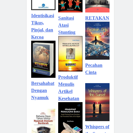
Identisikasi
Sanitasi
RETAKAN
Tikus,
Atasi
Pinjal, dan
Stunting
Kecoa
Pecahan
Cinta
Produktif
Bersahabat
Menulis
Dengan
Artikel
Nyamuk
Kesehatan
Whispers of