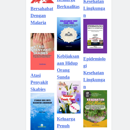
Kesehatan
Berkualitas
Lingkunga
Bersahabat
n
Dengan
Malaria
Kebijaksan
Epidemiolo
aan Hidup
gi
Orang
Kesehatan
Atasi
Sunda
Lingkunga
Penyakit
n
Skabies
Keluarga
Penuh