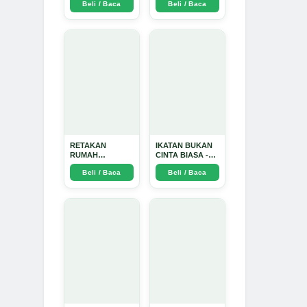
Beli / Baca
Beli / Baca
TIDAK SUCI -
Arda Dinata
RETAKAN
IKATAN BUKAN
RUMAH
CINTA BIASA -
TANGGA:
Arda Dinata
Beli / Baca
Beli / Baca
Sebuah
Perjalanan
Emosional yang
Intim dan
Mendalam - Arda
Dinata