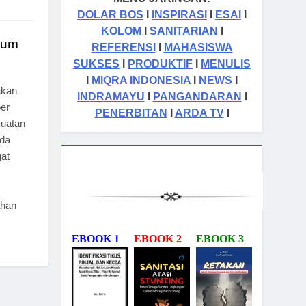
DOLAR BOS
I
INSPIRASI
I
ESAI
I
KOLOM
I
SANITARIAN
I
mum
REFERENSI
I
MAHASISWA
SUKSES
I
PRODUKTIF
I
MENULIS
I
MIQRA INDONESIA
I
NEWS
I
akan
INDRAMAYU
I
PANGANDARAN
I
ber
PENERBITAN
I
ARDA TV
I
uatan
nda
gat
ahan
EBOOK 1
EBOOK 2
EBOOK 3