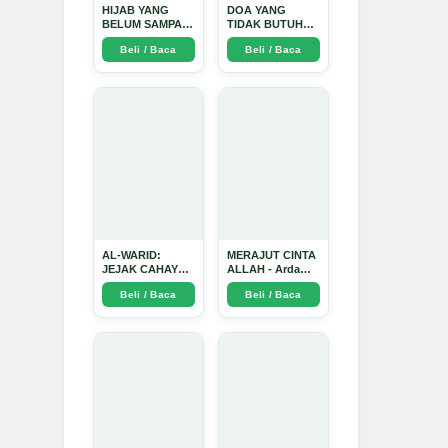
HIJAB YANG
DOA YANG
BELUM SAMPAI
TIDAK BUTUH
KE HATI: Ketika
SINYAL: Kisah
Beli / Baca
Beli / Baca
Cinta Seorang
Tiga Jiwa yang
Ustadz Menjadi
Tersesat di Era AI
Cermin yang
dan Menemukan
Paling Kejam -
Jalan Pulang di
Arda Dinata
Bulan
Ramadhan" -
Arda Dinata
AL-WARID:
MERAJUT CINTA
JEJAK CAHAYA
ALLAH - Arda
DI ANTARA DUA
Dinata
Beli / Baca
Beli / Baca
ZAMAN - Arda
Dinata