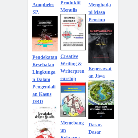
Produktif
Anopheles
Menghada
Menulis
SP.
pi Masa
Pensiun
Creative
Pendekatan
Writing &
Kesehatan
Keperawat
Writerpren
Lingkunga
an Jiwa
eurship
n Dalam
Pengendali
an Kasus
DBD
Memebang
Dasar-
un
Dasar
Keluarga