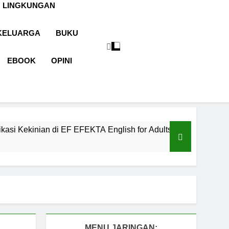
 LINGKUNGAN
KELUARGA
BUKU
EBOOK
OPINI
i EF EFEKTA English for Adults
LABKESMAS
1 Tahun Ago
MENU JARINGAN: