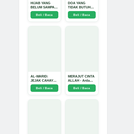
HIJAB YANG
DOA YANG
BELUM SAMPAI
TIDAK BUTUH
KE HATI: Ketika
SINYAL: Kisah
Beli / Baca
Beli / Baca
Cinta Seorang
Tiga Jiwa yang
Ustadz Menjadi
Tersesat di Era AI
Cermin yang
dan Menemukan
Paling Kejam -
Jalan Pulang di
Arda Dinata
Bulan
Ramadhan" -
Arda Dinata
AL-WARID:
MERAJUT CINTA
JEJAK CAHAYA
ALLAH - Arda
DI ANTARA DUA
Dinata
Beli / Baca
Beli / Baca
ZAMAN - Arda
Dinata