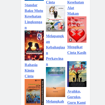
Kesehatan
Cinta
Standar
Alat
Baku Mutu
Makan
Kesehatan
Lingkunga
n
Melapangk
an
Mengikat
Kebahagiaa
Cinta Kasih
n
Perkawina
n
Rahasia
Kimia
Cinta
Ayahku,
Guruku,
Melangkah
Guru Kami