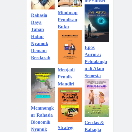
the Sunset
Mindmap
Rahasia
Penulisan
Daya
Buku
Tahan
Hidup
Nyamuk
Epos
Demam
Aurora:
Berdarah
Petualanga
n di Alam
Menjadi
Semesta
Penulis
Mandiri
Memnongk
ar Rahasia
Bionomik
Cerdas &
Strategi
Nyanuk
Bahagia