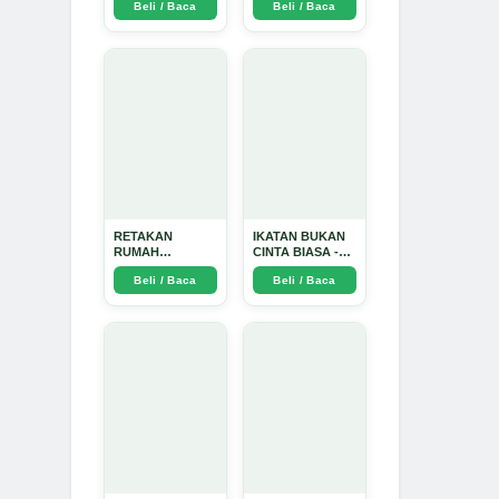
Beli / Baca
Beli / Baca
TIDAK SUCI -
Arda Dinata
RETAKAN
IKATAN BUKAN
RUMAH
CINTA BIASA -
TANGGA:
Arda Dinata
Beli / Baca
Beli / Baca
Sebuah
Perjalanan
Emosional yang
Intim dan
Mendalam - Arda
Dinata