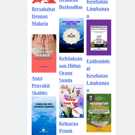
Kesehatan
Berkualitas
Lingkunga
Bersahabat
n
Dengan
Malaria
Kebijaksan
Epidemiolo
aan Hidup
gi
Orang
Kesehatan
Atasi
Sunda
Lingkunga
Penyakit
n
Skabies
Keluarga
Penuh