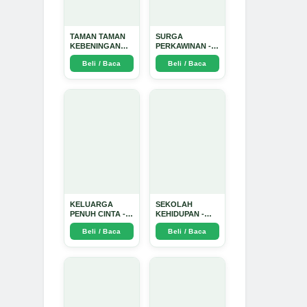
TAMAN TAMAN
SURGA
KEBENINGAN
PERKAWINAN -
HATI - Arda
Arda Dinata
Beli / Baca
Beli / Baca
Dinata
KELUARGA
SEKOLAH
PENUH CINTA -
KEHIDUPAN -
Arda Dinata
Arda Dinata
Beli / Baca
Beli / Baca