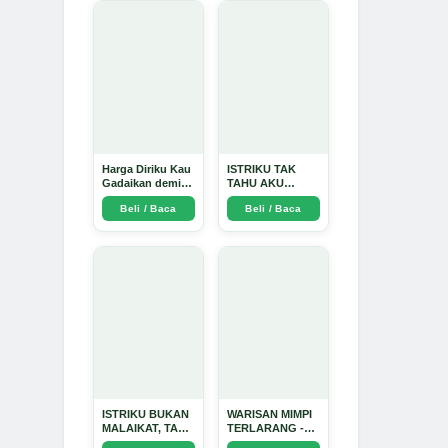
Harga Diriku Kau
ISTRIKU TAK
Gadaikan demi
TAHU AKU
Perempuan Itu -
PENGUSAHA
Beli / Baca
Beli / Baca
Arda Dinata
EMAS - Arda
Dinata
ISTRIKU BUKAN
WARISAN MIMPI
MALAIKAT, TAPI
TERLARANG -
AKU JUGA
Arda Dinata