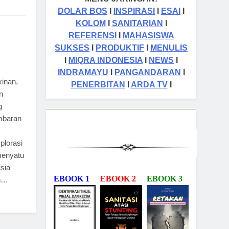
DOLAR BOS
I
INSPIRASI
I
ESAI
I
KOLOM
I
SANITARIAN
I
REFERENSI
I
MAHASISWA
SUKSES
I
PRODUKTIF
I
MENULIS
I
MIQRA INDONESIA
I
NEWS
I
INDRAMAYU
I
PANGANDARAN
I
inan,
PENERBITAN
I
ARDA TV
I
n
g
embaran
plorasi
menyatu
sia
EBOOK 1
EBOOK 2
EBOOK 3
ah…