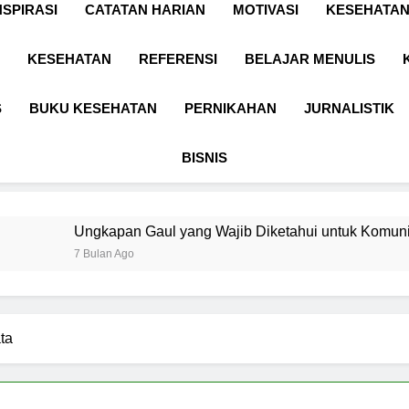
NSPIRASI
CATATAN HARIAN
MOTIVASI
KESEHATAN
KESEHATAN
REFERENSI
BELAJAR MENULIS
S
BUKU KESEHATAN
PERNIKAHAN
JURNALISTIK
BISNIS
kapan Gaul yang Wajib Diketahui untuk Komunikasi Kekinian d
lan Ago
ta