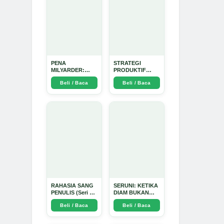
PENA
STRATEGI
MILYARDER:
PRODUKTIF
Kisah, Rahasia
MENULIS
Beli / Baca
Beli / Baca
Sukses, dan
UPDATE - Arda
Panduan Menjadi
Dinata
Penulis 1 Milyar
di KBM App dari
Nol - Arda Dinata
RAHASIA SANG
SERUNI: KETIKA
PENULIS (Seri 1)
DIAM BUKAN
- Arda Dinata
LAGI PILIHAN -
Beli / Baca
Beli / Baca
Arda Dinata