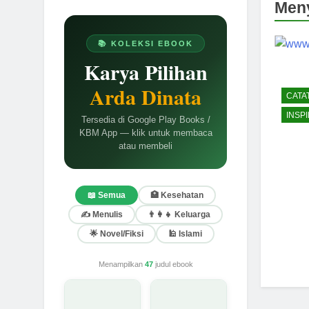
Meny
📚 KOLEKSI EBOOK
Karya Pilihan
Arda Dinata
CATA
INSPI
Tersedia di Google Play Books /
KBM App — klik untuk membaca
atau membeli
📖 Semua
🏥 Kesehatan
✍️ Menulis
👨‍👩‍👧 Keluarga
🌟 Novel/Fiksi
🕌 Islami
Menampilkan
47
judul ebook