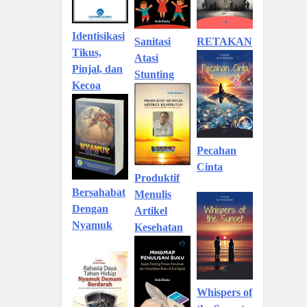
Identisikasi
Sanitasi
RETAKAN
Tikus,
Atasi
Pinjal, dan
Stunting
Kecoa
Pecahan
Cinta
Produktif
Bersahabat
Menulis
Dengan
Artikel
Nyamuk
Kesehatan
Whispers of