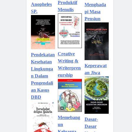
Produktif
Anopheles
Menghada
Menulis
SP.
pi Masa
Pensiun
Creative
Pendekatan
Writing &
Kesehatan
Keperawat
Writerpren
Lingkunga
an Jiwa
eurship
n Dalam
Pengendali
an Kasus
DBD
Memebang
Dasar-
un
Dasar
Keluarga