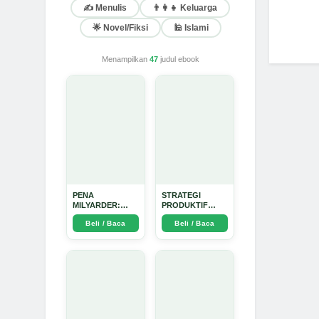
✍️ Menulis
👨‍👩‍👧 Keluarga
🌟 Novel/Fiksi
🕌 Islami
Menampilkan
47
judul ebook
PENA
STRATEGI
MILYARDER:
PRODUKTIF
Kisah, Rahasia
MENULIS
Beli / Baca
Beli / Baca
Sukses, dan
UPDATE - Arda
Panduan Menjadi
Dinata
Penulis 1 Milyar
di KBM App dari
Nol - Arda Dinata