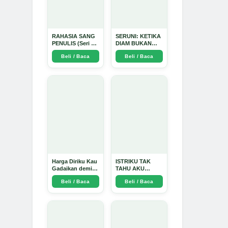
RAHASIA SANG
SERUNI: KETIKA
PENULIS (Seri 1)
DIAM BUKAN
- Arda Dinata
LAGI PILIHAN -
Beli / Baca
Beli / Baca
Arda Dinata
Harga Diriku Kau
ISTRIKU TAK
Gadaikan demi
TAHU AKU
Perempuan Itu -
PENGUSAHA
Beli / Baca
Beli / Baca
Arda Dinata
EMAS - Arda
Dinata