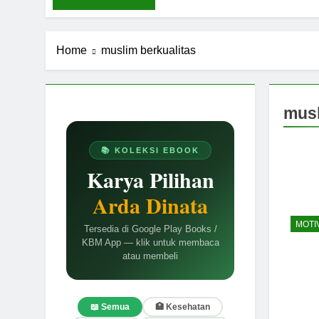
Home
muslim berkualitas
musl
📚 KOLEKSI EBOOK
Karya Pilihan
Arda Dinata
MOTI
Tersedia di Google Play Books /
KBM App — klik untuk membaca
atau membeli
📖 Semua
🏥 Kesehatan