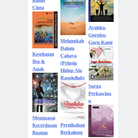
Kimia
Cinta
Ayahku,
Guruku,
Melangkah
Guru Kami
Dalam
Kesehatan
Cahaya
Ibu &
(Prinsip
Anak
Hidup Ala
Rasulullah)
Surga
Perkawina
n
Menguasai
Pernikahan
Kecerdasan
Berkalung
Buatan