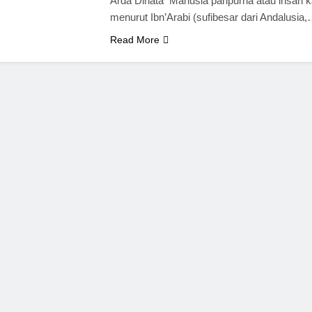
Arda Dinata Manusia paripurna atau insan k
menurut Ibn’Arabi (sufibesar dari Andalusia
Read More