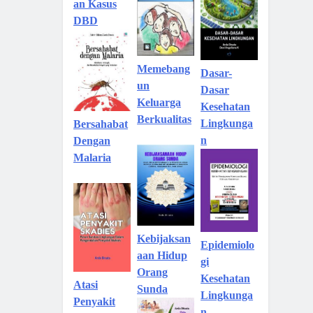
an Kasus
DBD
Memebang
Dasar-
un
Dasar
Keluarga
Kesehatan
Berkualitas
Lingkunga
Bersahabat
n
Dengan
Malaria
Kebijaksan
Epidemiolo
aan Hidup
gi
Orang
Kesehatan
Atasi
Sunda
Lingkunga
Penyakit
n