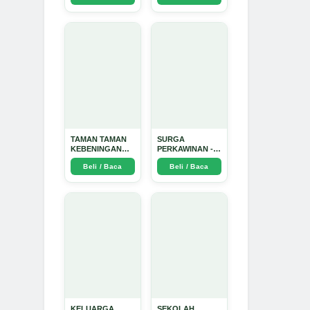
Dinata
TAMAN TAMAN
SURGA
KEBENINGAN
PERKAWINAN -
HATI - Arda
Arda Dinata
Beli / Baca
Beli / Baca
Dinata
KELUARGA
SEKOLAH