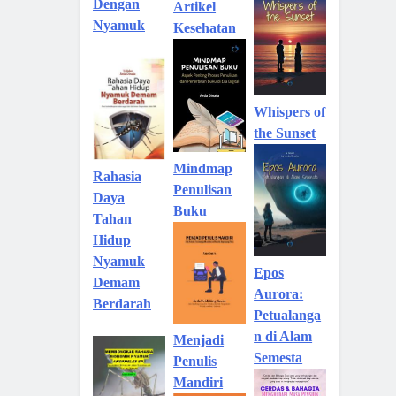
Dengan
Artikel
Nyamuk
Kesehatan
Whispers of
the Sunset
Mindmap
Rahasia
Penulisan
Daya
Buku
Tahan
Hidup
Nyamuk
Epos
Demam
Aurora:
Berdarah
Petualanga
n di Alam
Menjadi
Semesta
Penulis
Mandiri