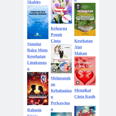
Skabies
Keluarga
Penuh
Kesehatan
Cinta
Standar
Alat
Baku Mutu
Makan
Kesehatan
Lingkunga
n
Melapangk
an
Mengikat
Kebahagiaa
Cinta Kasih
n
Perkawina
n
Rahasia