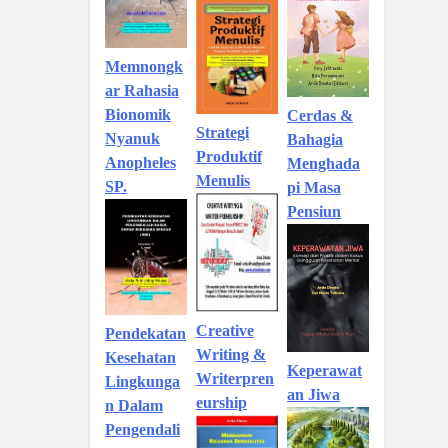
Memnongk
ar Rahasia
Bionomik
Cerdas &
Strategi
Nyanuk
Bahagia
Produktif
Anopheles
Menghada
Menulis
SP.
pi Masa
Pensiun
Creative
Pendekatan
Writing &
Kesehatan
Keperawat
Writerpren
Lingkunga
an Jiwa
eurship
n Dalam
Pengendali