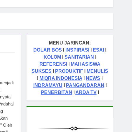
MENU JARINGAN:
DOLAR BOS
I
INSPIRASI
I
ESAI
I
KOLOM
I
SANITARIAN
I
REFERENSI
I
MAHASISWA
SUKSES
I
PRODUKTIF
I
MENULIS
I
MIQRA INDONESIA
I
NEWS
I
menjadi
INDRAMAYU
I
PANGANDARAN
I
,
PENERBITAN
I
ARDA TV
I
rnyata
Padahal
ng
akan
” Oleh