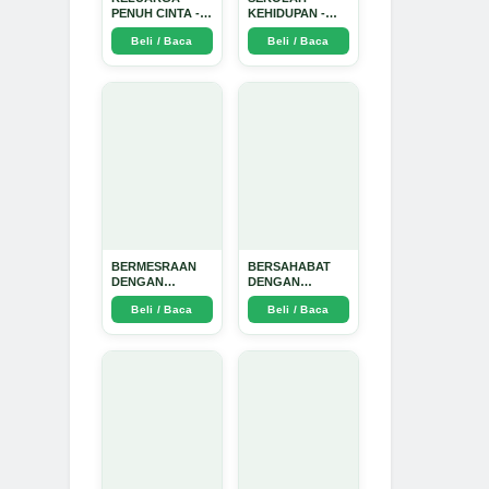
PENUH CINTA -
KEHIDUPAN -
Arda Dinata
Arda Dinata
Beli / Baca
Beli / Baca
BERMESRAAN
BERSAHABAT
DENGAN
DENGAN
KEBAIKAN - Arda
NYAMUK: Jurus
Beli / Baca
Beli / Baca
Dinata
Jitu Atasi
Penyakit
Bersumber
Nyamuk - Arda
Dinata