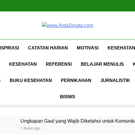
Ungkapan Gaul yang Waji
Www.ArdaDina
Inspirasi, Ilmu, Dan Motivasi
NSPIRASI
CATATAN HARIAN
MOTIVASI
KESEHATAN
KESEHATAN
REFERENSI
BELAJAR MENULIS
S
BUKU KESEHATAN
PERNIKAHAN
JURNALISTIK
BISNIS
 Gaul yang Wajib Diketahui untuk Komunikasi Kekinian di EF
o