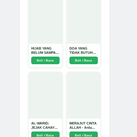
Mendalam - Arda
Dinata
HIJAB YANG
DOA YANG
BELUM SAMPAI
TIDAK BUTUH
KE HATI: Ketika
SINYAL: Kisah
Beli / Baca
Beli / Baca
Cinta Seorang
Tiga Jiwa yang
Ustadz Menjadi
Tersesat di Era AI
Cermin yang
dan Menemukan
Paling Kejam -
Jalan Pulang di
Arda Dinata
Bulan
Ramadhan" -
Arda Dinata
AL-WARID:
MERAJUT CINTA
JEJAK CAHAYA
ALLAH - Arda
DI ANTARA DUA
Dinata
Beli / Baca
Beli / Baca
ZAMAN - Arda