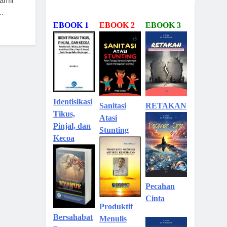
amil
,…
EBOOK 1
EBOOK 2
EBOOK 3
Identisikasi
Sanitasi
RETAKAN
Tikus,
Atasi
Pinjal, dan
Stunting
Kecoa
Pecahan
Cinta
Produktif
Bersahabat
Menulis