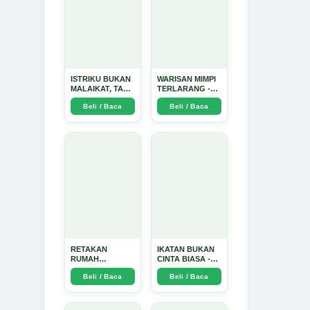
ISTRIKU BUKAN
WARISAN MIMPI
MALAIKAT, TAPI
TERLARANG -
AKU JUGA
Arda Dinata
Beli / Baca
Beli / Baca
TIDAK SUCI -
Arda Dinata
RETAKAN
IKATAN BUKAN
RUMAH
CINTA BIASA -
TANGGA:
Arda Dinata
Beli / Baca
Beli / Baca
Sebuah
Perjalanan
Emosional yang
Intim dan