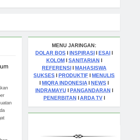
MENU JARINGAN:
DOLAR BOS
I
INSPIRASI
I
ESAI
I
KOLOM
I
SANITARIAN
I
mum
REFERENSI
I
MAHASISWA
SUKSES
I
PRODUKTIF
I
MENULIS
I
MIQRA INDONESIA
I
NEWS
I
akan
INDRAMAYU
I
PANGANDARAN
I
ber
PENERBITAN
I
ARDA TV
I
uatan
nda
gat