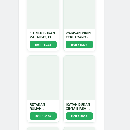
ISTRIKU BUKAN
WARISAN MIMPI
MALAIKAT, TAPI
TERLARANG -
AKU JUGA
Arda Dinata
Beli / Baca
Beli / Baca
TIDAK SUCI -
Arda Dinata
RETAKAN
IKATAN BUKAN
RUMAH
CINTA BIASA -
TANGGA:
Arda Dinata
Beli / Baca
Beli / Baca
Sebuah
Perjalanan
Emosional yang
Intim dan