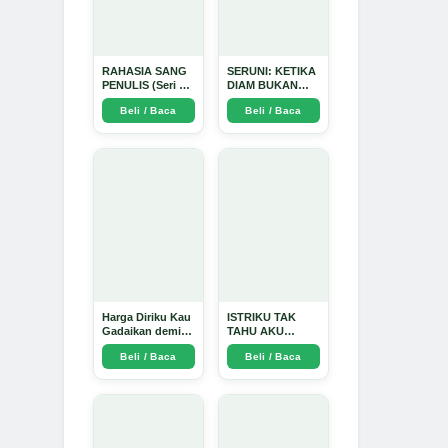
RAHASIA SANG
SERUNI: KETIKA
PENULIS (Seri 1)
DIAM BUKAN
- Arda Dinata
LAGI PILIHAN -
Beli / Baca
Beli / Baca
Arda Dinata
Harga Diriku Kau
ISTRIKU TAK
Gadaikan demi
TAHU AKU
Perempuan Itu -
PENGUSAHA
Beli / Baca
Beli / Baca
Arda Dinata
EMAS - Arda
Dinata