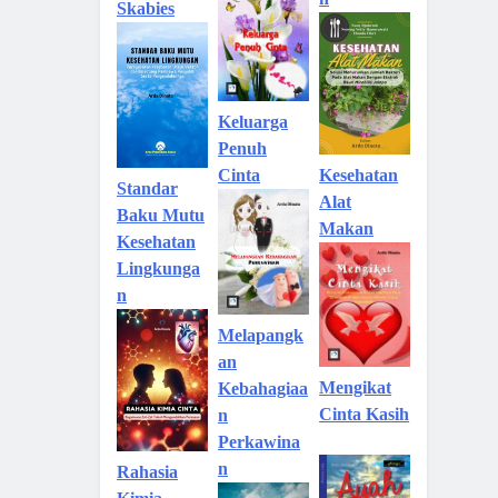
Skabies
Keluarga
Penuh
Kesehatan
Cinta
Standar
Alat
Baku Mutu
Makan
Kesehatan
Lingkunga
n
Melapangk
an
Mengikat
Kebahagiaa
Cinta Kasih
n
Perkawina
n
Rahasia