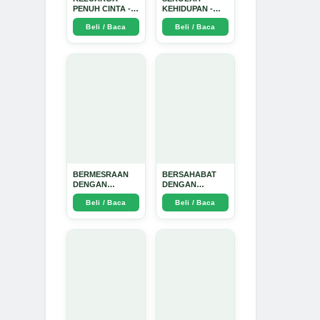
PENUH CINTA -
KEHIDUPAN -
Arda Dinata
Arda Dinata
Beli / Baca
Beli / Baca
BERMESRAAN
BERSAHABAT
DENGAN
DENGAN
KEBAIKAN - Arda
NYAMUK: Jurus
Beli / Baca
Beli / Baca
Dinata
Jitu Atasi
Penyakit
Bersumber
Nyamuk - Arda
Dinata