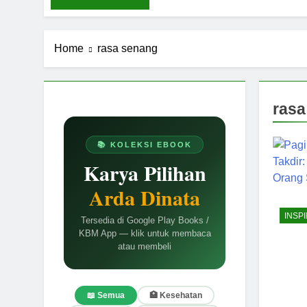
Home
rasa senang
rasa
📚 KOLEKSI EBOOK
Karya Pilihan
Arda Dinata
INSPI
Tersedia di Google Play Books /
KBM App — klik untuk membaca
atau membeli
📖 Semua
🏥 Kesehatan