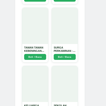
Dinata
TAMAN TAMAN
SURGA
KEBENINGAN
PERKAWINAN -
HATI - Arda
Arda Dinata
Beli / Baca
Beli / Baca
Dinata
KELUARGA
SEKOLAH