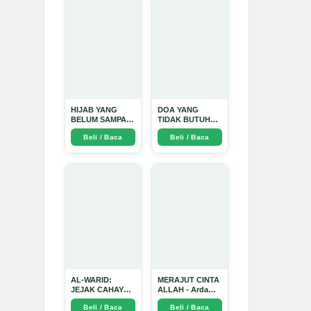
Mendalam - Arda
Dinata
HIJAB YANG
DOA YANG
BELUM SAMPAI
TIDAK BUTUH
KE HATI: Ketika
SINYAL: Kisah
Beli / Baca
Beli / Baca
Cinta Seorang
Tiga Jiwa yang
Ustadz Menjadi
Tersesat di Era AI
Cermin yang
dan Menemukan
Paling Kejam -
Jalan Pulang di
Arda Dinata
Bulan
Ramadhan" -
Arda Dinata
AL-WARID:
MERAJUT CINTA
JEJAK CAHAYA
ALLAH - Arda
DI ANTARA DUA
Dinata
Beli / Baca
Beli / Baca
ZAMAN - Arda