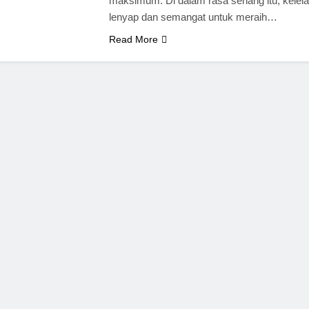
maksimum. Di dalam rasa senang itu, kelel
lenyap dan semangat untuk meraih…
Read More