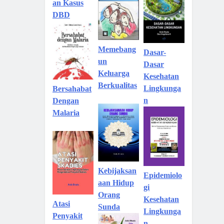
an Kasus
DBD
Memebang
Dasar-
un
Dasar
Keluarga
Kesehatan
Berkualitas
Lingkunga
Bersahabat
n
Dengan
Malaria
Kebijaksan
Epidemiolo
aan Hidup
gi
Orang
Kesehatan
Atasi
Sunda
Lingkunga
Penyakit
n