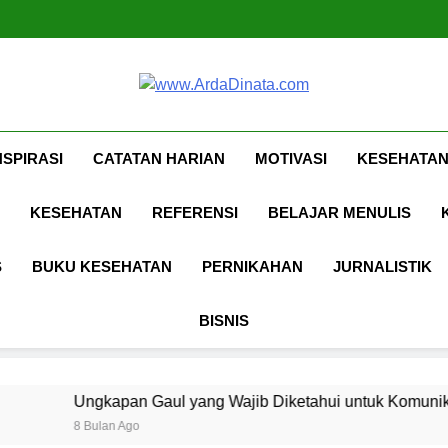
Ungkapan Gaul yang Waji
Www.ArdaDina
Inspirasi, Ilmu, Dan Motivasi
NSPIRASI
CATATAN HARIAN
MOTIVASI
KESEHATAN
KESEHATAN
REFERENSI
BELAJAR MENULIS
S
BUKU KESEHATAN
PERNIKAHAN
JURNALISTIK
BISNIS
n Gaul yang Wajib Diketahui untuk Komunikasi Kekinian di E
go