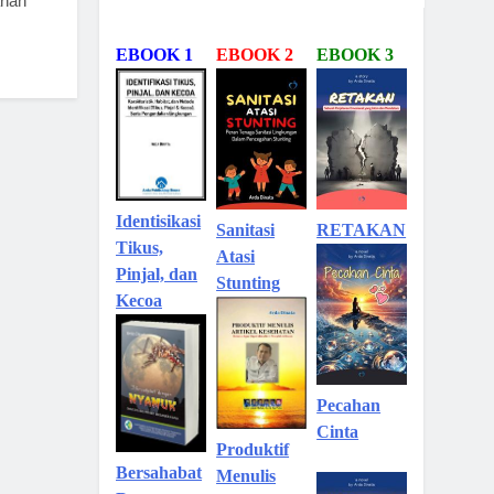
ahan
EBOOK 1
EBOOK 2
EBOOK 3
Identisikasi
Sanitasi
RETAKAN
Tikus,
Atasi
Pinjal, dan
Stunting
Kecoa
Pecahan
Cinta
Produktif
Bersahabat
Menulis