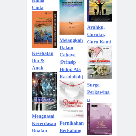
Kimia
Cinta
Ayahku,
Guruku,
Melangkah
Guru Kami
Dalam
Kesehatan
Cahaya
Ibu &
(Prinsip
Anak
Hidup Ala
Rasulullah)
Surga
Perkawina
n
Menguasai
Pernikahan
Kecerdasan
Berkalung
Buatan