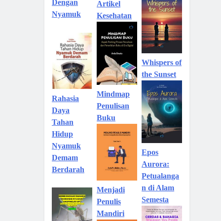
Dengan
Artikel
Nyamuk
Kesehatan
Whispers of
the Sunset
Mindmap
Rahasia
Penulisan
Daya
Buku
Tahan
Hidup
Nyamuk
Epos
Demam
Aurora:
Berdarah
Petualanga
n di Alam
Menjadi
Semesta
Penulis
Mandiri