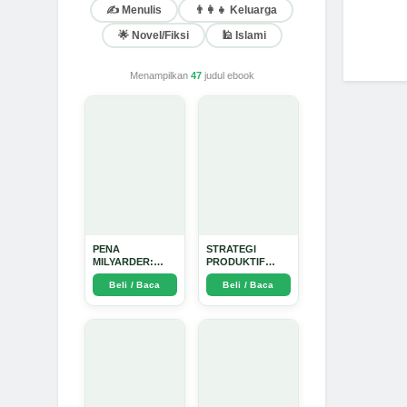
✍️ Menulis
👨‍👩‍👧 Keluarga
🌟 Novel/Fiksi
🕌 Islami
Menampilkan
47
judul ebook
PENA
STRATEGI
MILYARDER:
PRODUKTIF
Kisah, Rahasia
MENULIS
Beli / Baca
Beli / Baca
Sukses, dan
UPDATE - Arda
Panduan Menjadi
Dinata
Penulis 1 Milyar
di KBM App dari
Nol - Arda Dinata