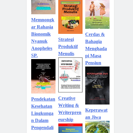
Memnongk
ar Rahasia
Bionomik
Cerdas &
Strategi
Nyanuk
Bahagia
Produktif
Anopheles
Menghada
Menulis
SP.
pi Masa
Pensiun
Creative
Pendekatan
Writing &
Kesehatan
Keperawat
Writerpren
Lingkunga
an Jiwa
eurship
n Dalam
Pengendali