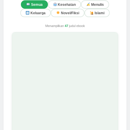
Semua
Kesehatan
Menulis
Keluarga
Novel/Fiksi
Islami
Menampilkan
47
judul ebook