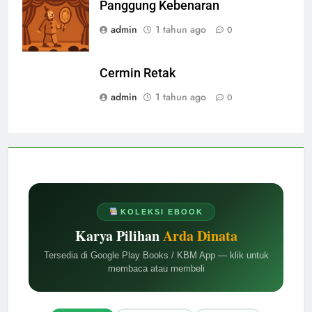
Panggung Kebenaran
admin
1 tahun ago
0
Cermin Retak
admin
1 tahun ago
0
KOLEKSI EBOOK
Karya Pilihan
Arda Dinata
Tersedia di Google Play Books / KBM App — klik untuk
membaca atau membeli