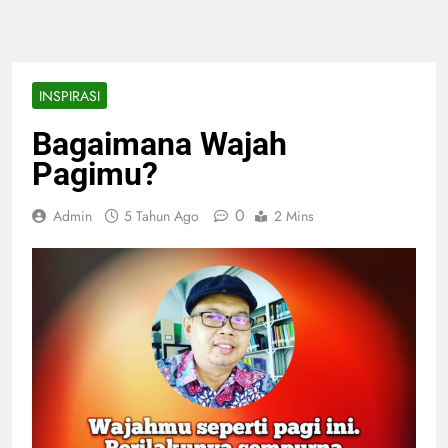
INSPIRASI
Bagaimana Wajah
Pagimu?
0
Admin
5 Tahun Ago
2 Mins