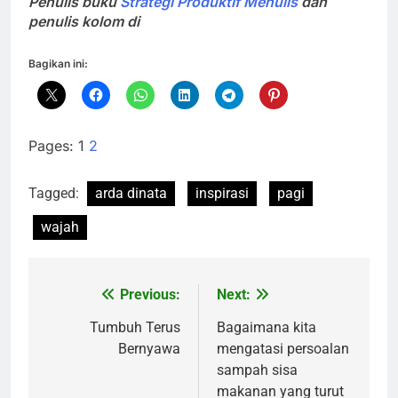
Penulis buku
Strategi Produktif Menulis
dan
penulis kolom di
Bagikan ini:
Pages:
1
2
Tagged:
arda dinata
inspirasi
pagi
wajah
Previous:
Next:
Navigasi
pos
Tumbuh Terus
Bagaimana kita
Bernyawa
mengatasi persoalan
sampah sisa
makanan yang turut