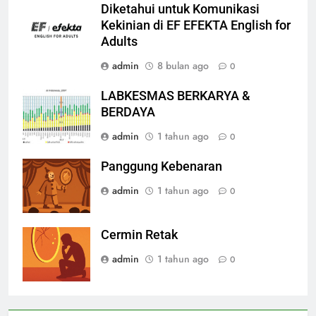
Diketahui untuk Komunikasi
Kekinian di EF EFEKTA English for
Adults
admin
8 bulan ago
0
LABKESMAS BERKARYA &
BERDAYA
admin
1 tahun ago
0
Panggung Kebenaran
admin
1 tahun ago
0
Cermin Retak
admin
1 tahun ago
0