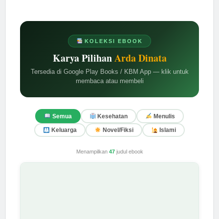
KOLEKSI EBOOK
Karya Pilihan
Arda Dinata
Tersedia di Google Play Books / KBM App — klik untuk
membaca atau membeli
Semua
Kesehatan
Menulis
Keluarga
Novel/Fiksi
Islami
Menampilkan
47
judul ebook