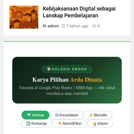
Kebijaksanaan Digital sebagai
Lanskap Pembelajaran
admin
1 tahun ago
0
KOLEKSI EBOOK
Karya Pilihan
Arda Dinata
Tersedia di Google Play Books / KBM App — klik untuk
membaca atau membeli
Semua
Kesehatan
Menulis
Keluarga
Novel/Fiksi
Islami