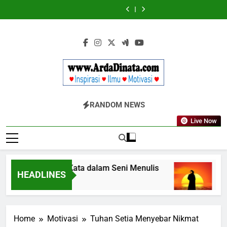
Skip
Wajib
BERDAYA
Wajib
BERDAYA
Diketahui
Diketahui
to
untuk
untuk
content
Komunikasi
Komunikasi
Kekinian
Kekinian
di
di
EF
EF
EFEKTA
EFEKTA
English
English
for
for
Adults
Adults
Www.ArdaDinata
Inspirasi, Ilmu, Dan Motivasi
RANDOM NEWS
Live Now
Terbangkan Kata dalam Seni Menulis
Mela
HEADLINES
3 Tahun Ago
3 Tah
Home
Motivasi
Tuhan Setia Menyebar Nikmat