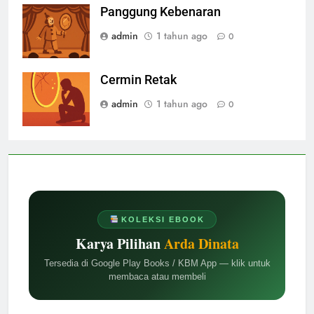
Panggung Kebenaran
admin
1 tahun ago
0
Cermin Retak
admin
1 tahun ago
0
KOLEKSI EBOOK
Karya Pilihan
Arda Dinata
Tersedia di Google Play Books / KBM App — klik untuk
membaca atau membeli