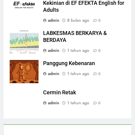
Kekinian di EF EFEKTA English for
Adults
admin
8 bulan ago
0
LABKESMAS BERKARYA &
BERDAYA
admin
1 tahun ago
0
Panggung Kebenaran
admin
1 tahun ago
0
Cermin Retak
admin
1 tahun ago
0