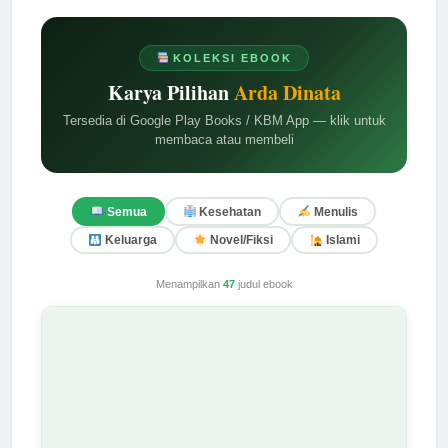
KOLEKSI EBOOK
Karya Pilihan
Arda Dinata
Tersedia di Google Play Books / KBM App — klik untuk
membaca atau membeli
Semua
Kesehatan
Menulis
Keluarga
Novel/Fiksi
Islami
Menampilkan
47
judul ebook