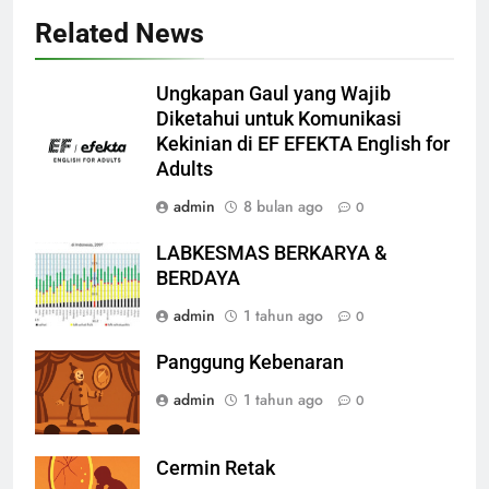
Related News
Ungkapan Gaul yang Wajib
Diketahui untuk Komunikasi
Kekinian di EF EFEKTA English for
Adults
admin
8 bulan ago
0
LABKESMAS BERKARYA &
BERDAYA
admin
1 tahun ago
0
Panggung Kebenaran
admin
1 tahun ago
0
Cermin Retak