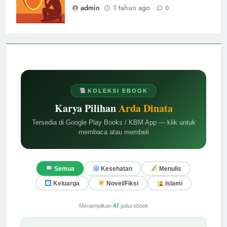
admin
1 tahun ago
0
KOLEKSI EBOOK
Karya Pilihan
Arda Dinata
Tersedia di Google Play Books / KBM App — klik untuk
membaca atau membeli
Semua
Kesehatan
Menulis
Keluarga
Novel/Fiksi
Islami
Menampilkan
47
judul ebook