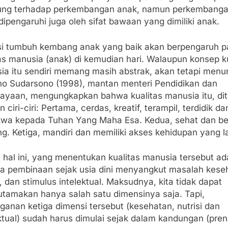
ung terhadap perkembangan anak, namun perkembangan
dipengaruhi juga oleh sifat bawaan yang dimiliki anak.
si tumbuh kembang anak yang baik akan berpengaruh 
as manusia (anak) di kemudian hari. Walaupun konsep k
ia itu sendiri memang masih abstrak, akan tetapi menu
o Sudarsono (1998), mantan menteri Pendidikan dan
ayaan, mengungkapkan bahwa kualitas manusia itu, dit
 ciri-ciri: Pertama, cerdas, kreatif, terampil, terdidik da
kwa kepada Tuhan Yang Maha Esa. Kedua, sehat dan b
g. Ketiga, mandiri dan memiliki akses kehidupan yang l
 hal ini, yang menentukan kualitas manusia tersebut ad
a pembinaan sejak usia dini menyangkut masalah kese
i, dan stimulus intelektual. Maksudnya, kita tidak dapat
tamakan hanya salah satu dimensinya saja. Tapi,
anan ketiga dimensi tersebut (kesehatan, nutrisi dan
ktual) sudah harus dimulai sejak dalam kandungan (prena