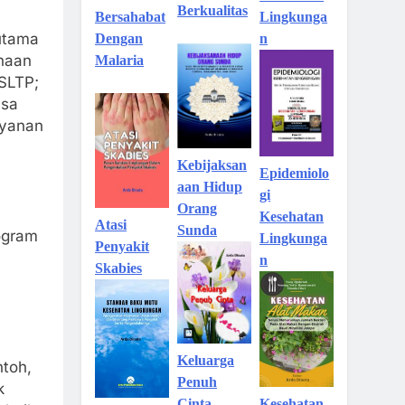
Berkualitas
Lingkunga
Bersahabat
rutama
n
Dengan
inaan
Malaria
 SLTP;
asa
ayanan
Kebijaksan
Epidemiolo
aan Hidup
gi
Orang
Kesehatan
Atasi
Sunda
ogram
Lingkunga
Penyakit
n
Skabies
Keluarga
toh,
Penuh
k
Kesehatan
Cinta