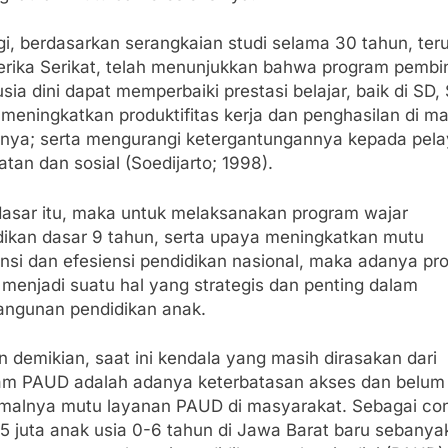
gi, berdasarkan serangkaian studi selama 30 tahun, te
erika Serikat, telah menunjukkan bahwa program pemb
sia dini dapat memperbaiki prestasi belajar, baik di SD,
 meningkatkan produktifitas kerja dan penghasilan di m
nya; serta mengurangi ketergantungannya kepada pel
tan dan sosial (Soedijarto; 1998).
dasar itu, maka untuk melaksanakan program wajar
dikan dasar 9 tahun, serta upaya meningkatkan mutu
ansi dan efesiensi pendidikan nasional, maka adanya pr
menjadi suatu hal yang strategis dan penting dalam
ngunan pendidikan anak.
 demikian, saat ini kendala yang masih dirasakan dari
am PAUD adalah adanya keterbatasan akses dan belum
malnya mutu layanan PAUD di masyarakat. Sebagai con
,5 juta anak usia 0-6 tahun di Jawa Barat baru sebanya