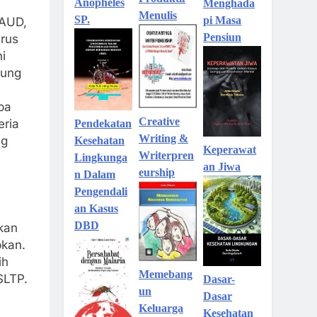
Anopheles
Menghada
Menulis
SP.
pi Masa
PAUD,
Pensiun
arus
i
kung
pa
Creative
eria
Pendekatan
Writing &
ng
Kesehatan
Keperawat
Writerpren
Lingkunga
an Jiwa
eurship
n Dalam
Pengendali
an Kasus
DBD
ikan
kan.
ih
Memebang
SLTP.
Dasar-
un
Dasar
Keluarga
Kesehatan