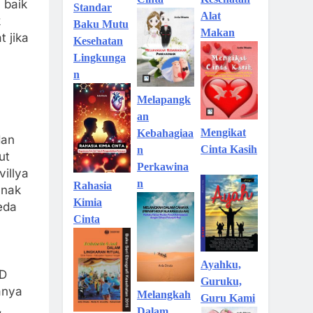
 baik
Standar
Alat
k
Baku Mutu
Makan
t jika
Kesehatan
Lingkunga
n
Melapangk
an
Mengikat
Kebahagiaa
dan
Cinta Kasih
n
ut
Perkawina
illya
n
Rahasia
anak
Kimia
beda
Cinta
Ayahku,
UD
Guruku,
anya
Melangkah
Guru Kami
,
Dalam