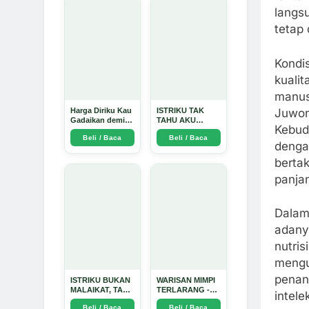
langs
tetap 
Kondi
kualit
manus
Juwon
Harga Diriku Kau
ISTRIKU TAK
Gadaikan demi
TAHU AKU
Kebud
Perempuan Itu -
PENGUSAHA
Beli / Baca
Beli / Baca
Arda Dinata
EMAS - Arda
dengan
Dinata
berta
panjan
Dalam
adany
nutris
mengu
penang
ISTRIKU BUKAN
WARISAN MIMPI
MALAIKAT, TAPI
TERLARANG -
intele
AKU JUGA
Arda Dinata
Beli / Baca
Beli / Baca
TIDAK SUCI -