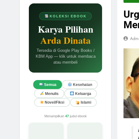
Urg
KOLEKSI EBOOK
Men
Karya Pilihan
Arda Dinata
Adm
Tersedia di Google Play Books /
KBM App — klik untuk membaca
atau membeli
Semua
Kesehatan
Menulis
Keluarga
Novel/Fiksi
Islami
Menampilkan
47
judul ebook