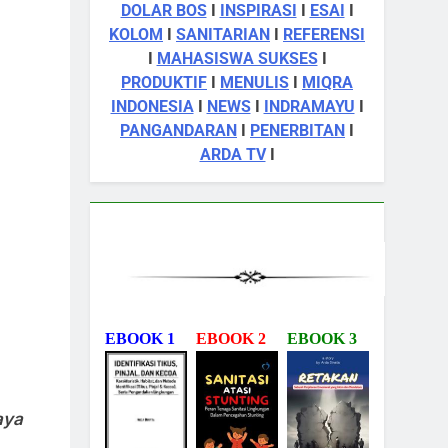
DOLAR BOS
I
INSPIRASI
I
ESAI
I
KOLOM
I
SANITARIAN
I
REFERENSI
I
MAHASISWA SUKSES
I
PRODUKTIF
I
MENULIS
I
MIQRA
INDONESIA
I
NEWS
I
INDRAMAYU
I
PANGANDARAN
I
PENERBITAN
I
ARDA TV
I
EBOOK 1
EBOOK 2
EBOOK 3
aya