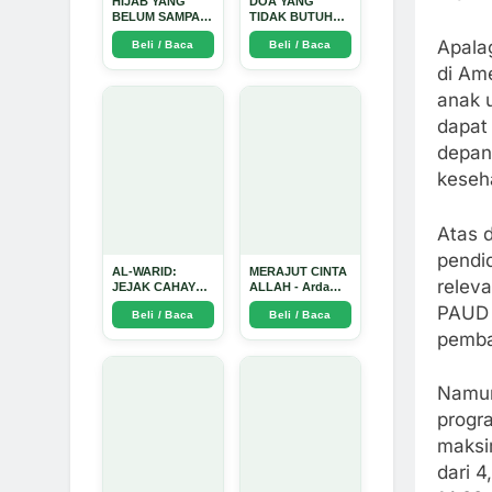
HIJAB YANG
DOA YANG
BELUM SAMPAI
TIDAK BUTUH
KE HATI: Ketika
SINYAL: Kisah
Apala
Beli / Baca
Beli / Baca
Cinta Seorang
Tiga Jiwa yang
Ustadz Menjadi
Tersesat di Era AI
di Am
Cermin yang
dan Menemukan
Paling Kejam -
Jalan Pulang di
anak u
Arda Dinata
Bulan
dapat
Ramadhan" -
Arda Dinata
depan
keseha
Atas 
pendi
AL-WARID:
MERAJUT CINTA
relev
JEJAK CAHAYA
ALLAH - Arda
DI ANTARA DUA
Dinata
PAUD 
Beli / Baca
Beli / Baca
ZAMAN - Arda
Dinata
pemba
Namun
progr
maksi
dari 4