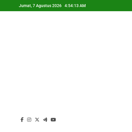
Skip
Jumat, 7 Agustus 2026
4:54:15 AM
to
content