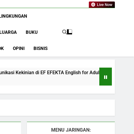
a.com
Live Now
LINGKUNGAN
LUARGA
BUKU
OK
OPINI
BISNIS
i EF EFEKTA English for Adults
LABKESMAS 
1 Tahun Ago
MENU JARINGAN: