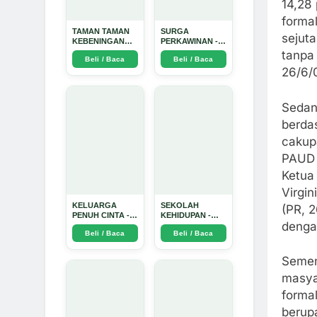
14,28 
forma
TAMAN TAMAN
SURGA
sejuta
KEBENINGAN
PERKAWINAN -
HATI - Arda
Arda Dinata
tanpa
Beli / Baca
Beli / Baca
Dinata
26/6/
Sedan
berda
cakup
PAUD 
Ketua
Virgi
KELUARGA
SEKOLAH
(PR, 2
PENUH CINTA -
KEHIDUPAN -
dengan
Arda Dinata
Arda Dinata
Beli / Baca
Beli / Baca
Semen
masya
forma
berup