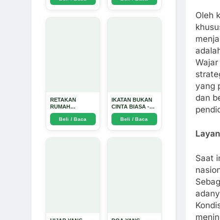
Arda Dinata
Oleh 
khusus
menja
adala
Wajar 
strat
yang p
dan b
RETAKAN
IKATAN BUKAN
RUMAH
CINTA BIASA -
pendid
TANGGA:
Arda Dinata
Beli / Baca
Beli / Baca
Sebuah
Perjalanan
Laya
Emosional yang
Intim dan
Mendalam - Arda
Dinata
Saat i
nasio
Sebag
adany
Kondi
menin