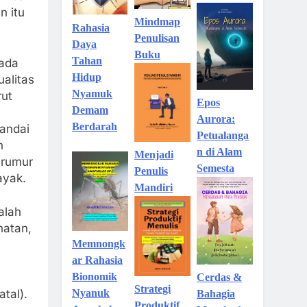
 itu
Mindmap
Rahasia
Penulisan
Daya
Buku
Tahan
pada
Hidup
ualitas
Nyamuk
rut
Epos
Demam
Aurora:
Berdarah
andai
Petualanga
n
n di Alam
Menjadi
erumur
Semesta
Penulis
ayak.
Mandiri
alah
hatan,
Memnongk
ar Rahasia
Bionomik
Cerdas &
Strategi
Nyanuk
tal).
Bahagia
Produktif