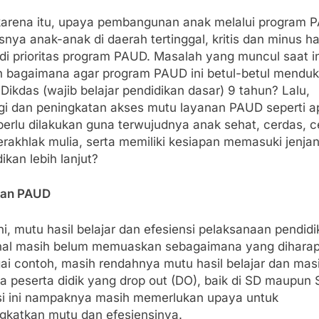
karena itu, upaya pembangunan anak melalui program 
nya anak-anak di daerah tertinggal, kritis dan minus h
di prioritas program PAUD. Masalah yang muncul saat in
h bagaimana agar program PAUD ini betul-betul mendu
Dikdas (wajib belajar pendidikan dasar) 9 tahun? Lalu,
egi dan peningkatan akses mutu layanan PAUD seperti a
erlu dilakukan guna terwujudnya anak sehat, cerdas, c
erakhlak mulia, serta memiliki kesiapan memasuki jenja
ikan lebih lanjut?
nan PAUD
ni, mutu hasil belajar dan efesiensi pelaksanaan pendid
nal masih belum memuaskan sebagaimana yang diharap
ai contoh, masih rendahnya mutu hasil belajar dan mas
a peserta didik yang drop out (DO), baik di SD maupun 
si ini nampaknya masih memerlukan upaya untuk
gkatkan mutu dan efesiensinya.