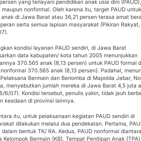
persen yang terlayani pendidikan anak usia dini (PAUD),
l maupun nonformal. Oleh karena itu, target PAUD untu
 anak di Jawa Barat atau 36,21 persen terasa amat bera
 peran serta semua lapisan masyarakat (Pikiran Rakyat,
07).
gkan kondisi layanan PAUD sendiri, di Jawa Barat
sarkan data kabupaten/ kota tahun 2005 menunjukkan
annya 370.565 anak (8,13 persen) untuk PAUD formal 
nonformal 370.565 anak (8,13 persen). Padahal, menur
 Pelaksana Bermain dan Berlomba di Mapolda Jabar, Nov
nia, menyebutkan jumlah mereka di Jawa Barat 4,5 juta 
6/6/07). Kondisi tersebut, penulis yakin, tidak jauh ber
 keadaan di provinsi lainnya.
tara itu, untuk pelaksanaan kegiatan PAUD sendiri di
rakat dilakukan melalui dua pendekatan. Pertama, PA
l dalam bentuk TK/ RA. Kedua, PAUD nonformal diantar
a Kelompok Bermain (KB), Tempat Penitipan Anak (TPA)