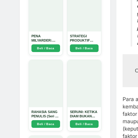
PENA
STRATEGI
MILYARDER:
PRODUKTIF
Kisah, Rahasia
MENULIS
Beli / Baca
Beli / Baca
Sukses, dan
UPDATE - Arda
Panduan Menjadi
Dinata
Penulis 1 Milyar
di KBM App dari
Nol - Arda Dinata
O
Para 
kemba
RAHASIA SANG
SERUNI: KETIKA
fakto
PENULIS (Seri 1)
DIAM BUKAN
maupu
- Arda Dinata
LAGI PILIHAN -
Beli / Baca
Beli / Baca
Arda Dinata
(kepu
fakto