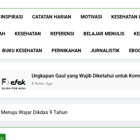
Www.ArdaDinat
Inspirasi, Ilmu, Dan Motivasi
INSPIRASI
CATATAN HARIAN
MOTIVASI
KESEHATAN 
AH
KESEHATAN
REFERENSI
BELAJAR MENULIS
KE
BUKU KESEHATAN
PERNIKAHAN
JURNALISTIK
EBO
gkapan Gaul yang Wajib Diketahui untuk Komunikasi Kekinian d
ulan Ago
 Menuju Wajar Dikdas 9 Tahun
SI