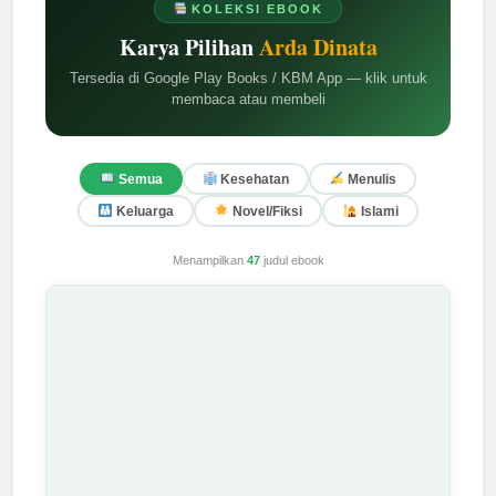
KOLEKSI EBOOK
Karya Pilihan
Arda Dinata
Tersedia di Google Play Books / KBM App — klik untuk
membaca atau membeli
Semua
Kesehatan
Menulis
Keluarga
Novel/Fiksi
Islami
Menampilkan
47
judul ebook