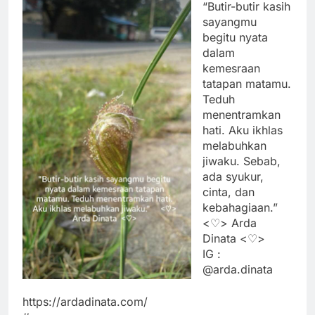
“Butir-butir kasih
sayangmu
begitu nyata
dalam
kemesraan
tatapan matamu.
Teduh
menentramkan
hati. Aku ikhlas
melabuhkan
jiwaku. Sebab,
ada syukur,
cinta, dan
kebahagiaan.”
<♡> Arda
Dinata <♡>
IG :
@arda.dinata
https://ardadinata.com/