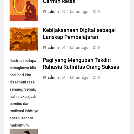
Cermin Retak
admin
1 tahun ago
0
Kebijaksanaan Digital sebagai
Lanskap Pembelajaran
admin
1 tahun ago
0
Pagi yang Mengubah Takdir:
Ilustrasi betapa
Rahasia Rutinitas Orang Sukses
bahagianya bila
hari-hari kita
admin
1 tahun ago
0
diselimuti rasa
senang. Sebab,
hal ini akan jadi
pemicu dan
motivasi lahirnya
energi secara
maksimum
dalam diri