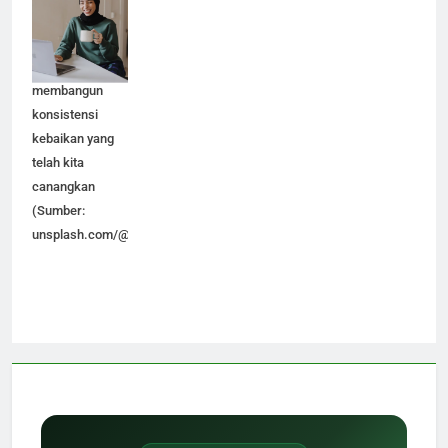
seseorang. Dan
inilah modal
dalam
membangun
konsistensi
kebaikan yang
telah kita
canangkan
(Sumber:
unsplash.com/@goodfacesagency)