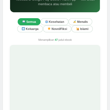
Tersedia di Google Play Books / KBM App — klik untuk
membaca atau membeli
Semua
Kesehatan
Menulis
Keluarga
Novel/Fiksi
Islami
Menampilkan
47
judul ebook