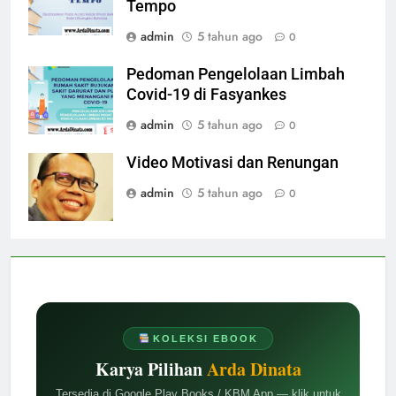
Bersama Redaktur Pelaksana
Tempo
admin
5 tahun ago
0
Pedoman Pengelolaan Limbah
Covid-19 di Fasyankes
admin
5 tahun ago
0
Video Motivasi dan Renungan
admin
5 tahun ago
0
KOLEKSI EBOOK
Karya Pilihan
Arda Dinata