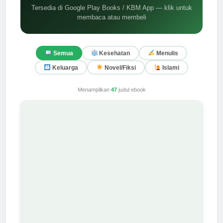
Tersedia di Google Play Books / KBM App — klik untuk
membaca atau membeli
Semua
Kesehatan
Menulis
Keluarga
Novel/Fiksi
Islami
Menampilkan
47
judul ebook