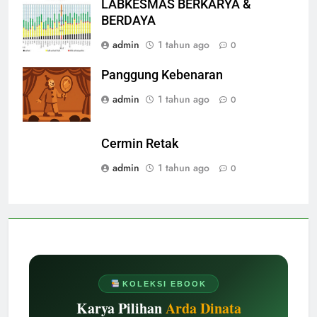
LABKESMAS BERKARYA &
BERDAYA
admin
1 tahun ago
0
Panggung Kebenaran
admin
1 tahun ago
0
Cermin Retak
admin
1 tahun ago
0
KOLEKSI EBOOK
Karya Pilihan
Arda Dinata