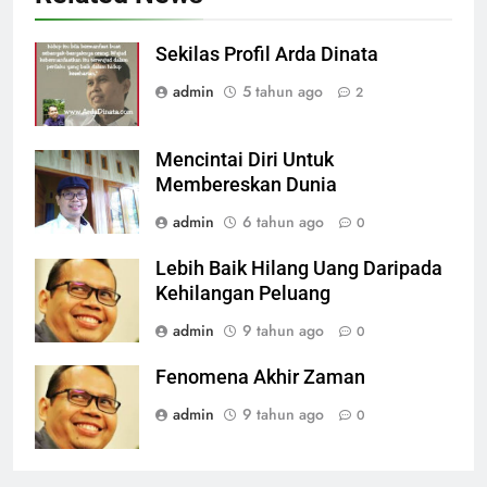
Sekilas Profil Arda Dinata
admin
5 tahun ago
2
Mencintai Diri Untuk
Membereskan Dunia
admin
6 tahun ago
0
Lebih Baik Hilang Uang Daripada
Kehilangan Peluang
admin
9 tahun ago
0
Fenomena Akhir Zaman
admin
9 tahun ago
0