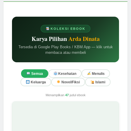
KOLEKSI EBOOK
Karya Pilihan
Arda Dinata
Tersedia di Google Play Books / KBM App — klik untuk
membaca atau membeli
Semua
Kesehatan
Menulis
Keluarga
Novel/Fiksi
Islami
Menampilkan
47
judul ebook