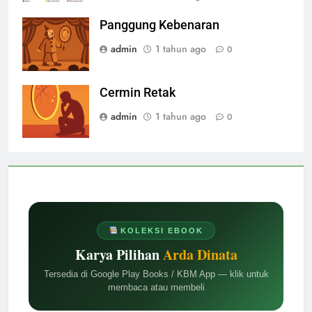
Panggung Kebenaran
admin
1 tahun ago
0
Cermin Retak
admin
1 tahun ago
0
KOLEKSI EBOOK
Karya Pilihan
Arda Dinata
Tersedia di Google Play Books / KBM App — klik untuk
membaca atau membeli