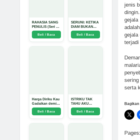
jenis 
dingin
gejala
RAHASIA SANG
SERUNI: KETIKA
adalah
PENULIS (Seri 1)
DIAM BUKAN
- Arda Dinata
LAGI PILIHAN -
gejala
Beli / Baca
Beli / Baca
Arda Dinata
terjad
Demam
malari
penyeb
sering
serta 
Harga Diriku Kau
ISTRIKU TAK
Bagikan 
Gadaikan demi
TAHU AKU
Perempuan Itu -
PENGUSAHA
Beli / Baca
Beli / Baca
Arda Dinata
EMAS - Arda
Dinata
Pages