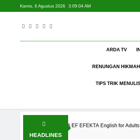
Skip
Kamis, 6 Agustus 2026
3:09:05 AM
to
content
ARDA TV
I
RENUNGAN HIKMAH
TIPS TRIK MENULI
i Kekinian di EF EFEKTA English for Adults
1
HEADLINES