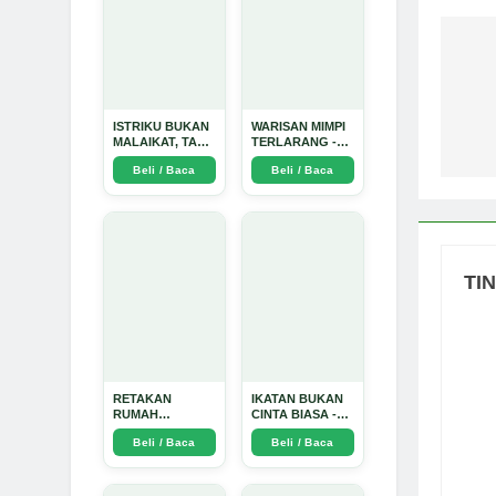
Na
po
ISTRIKU BUKAN
WARISAN MIMPI
MALAIKAT, TAPI
TERLARANG -
AKU JUGA
Arda Dinata
Beli / Baca
Beli / Baca
TIDAK SUCI -
Arda Dinata
TI
RETAKAN
IKATAN BUKAN
RUMAH
CINTA BIASA -
TANGGA:
Arda Dinata
Beli / Baca
Beli / Baca
Sebuah
Perjalanan
Emosional yang
Intim dan