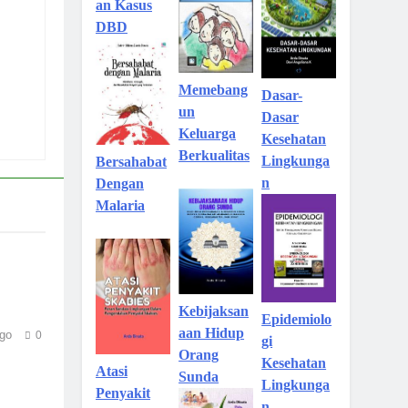
an Kasus
DBD
Memebang
Dasar-
un
Dasar
Keluarga
Kesehatan
Berkualitas
Lingkunga
Bersahabat
n
Dengan
Malaria
Kebijaksan
Epidemiolo
aan Hidup
go
0
gi
Orang
Kesehatan
Atasi
Sunda
Lingkunga
Penyakit
n