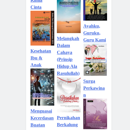
Kimia
Cinta
Ayahku,
Guruku,
Melangkah
Guru Kami
Dalam
Kesehatan
Cahaya
Ibu &
(Prinsip
Anak
Hidup Ala
Rasulullah)
Surga
Perkawina
n
Menguasai
Pernikahan
Kecerdasan
Berkalung
Buatan