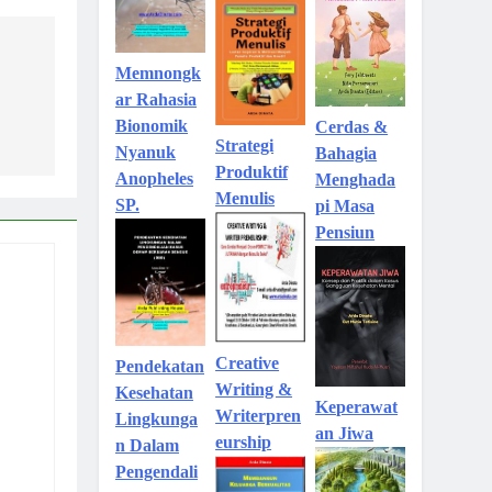
Memnongk
ar Rahasia
Bionomik
Cerdas &
Strategi
Nyanuk
Bahagia
Produktif
Anopheles
Menghada
Menulis
SP.
pi Masa
Pensiun
Creative
Pendekatan
Writing &
Kesehatan
Keperawat
Writerpren
Lingkunga
an Jiwa
eurship
n Dalam
Pengendali