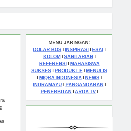
MENU JARINGAN:
DOLAR BOS
I
INSPIRASI
I
ESAI
I
KOLOM
I
SANITARIAN
I
REFERENSI
I
MAHASISWA
SUKSES
I
PRODUKTIF
I
MENULIS
I
MIQRA INDONESIA
I
NEWS
I
INDRAMAYU
I
PANGANDARAN
I
PENERBITAN
I
ARDA TV
I
ra
g
as