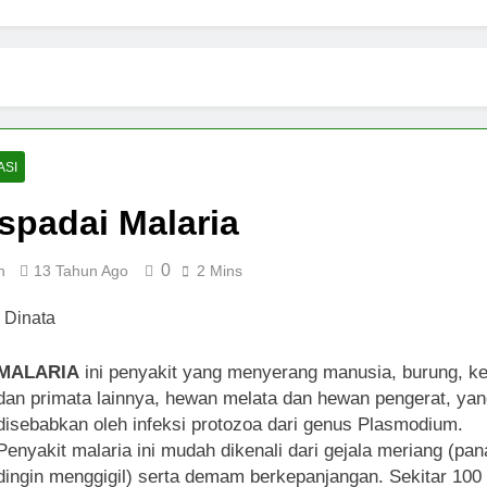
ASI
spadai Malaria
0
n
13 Tahun Ago
2 Mins
MALARIA
ini penyakit yang menyerang manusia, burung, ke
dan primata lainnya, hewan melata dan hewan pengerat, yan
disebabkan oleh infeksi protozoa dari genus Plasmodium.
Penyakit malaria ini mudah dikenali dari gejala meriang (pan
dingin menggigil) serta demam berkepanjangan. Sekitar 100