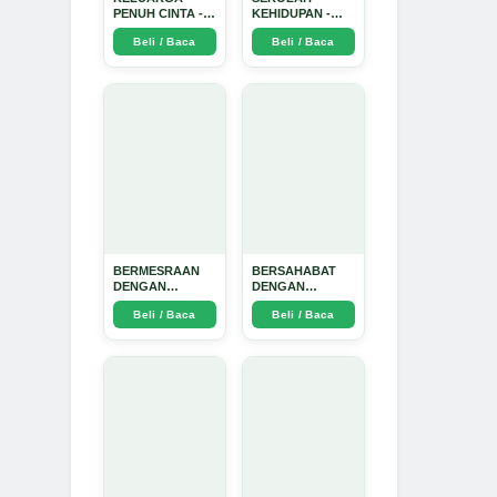
PENUH CINTA -
KEHIDUPAN -
Arda Dinata
Arda Dinata
Beli / Baca
Beli / Baca
BERMESRAAN
BERSAHABAT
DENGAN
DENGAN
KEBAIKAN - Arda
NYAMUK: Jurus
Beli / Baca
Beli / Baca
Dinata
Jitu Atasi
Penyakit
Bersumber
Nyamuk - Arda
Dinata