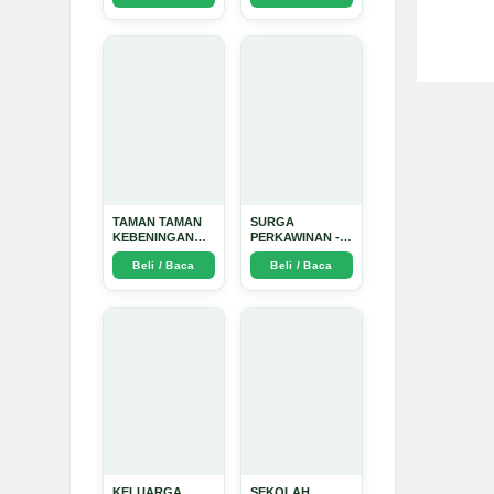
Dinata
TAMAN TAMAN
SURGA
KEBENINGAN
PERKAWINAN -
HATI - Arda
Arda Dinata
Beli / Baca
Beli / Baca
Dinata
KELUARGA
SEKOLAH