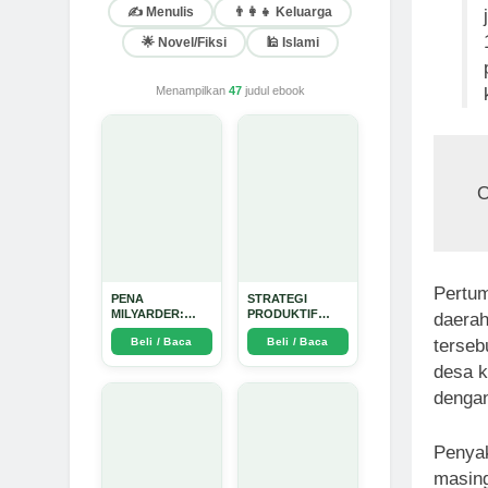
✍️ Menulis
👨‍👩‍👧 Keluarga
🌟 Novel/Fiksi
🕌 Islami
Menampilkan
47
judul ebook
O
Pertum
PENA
STRATEGI
MILYARDER:
PRODUKTIF
daerah
Kisah, Rahasia
MENULIS
Beli / Baca
Beli / Baca
terseb
Sukses, dan
UPDATE - Arda
Panduan Menjadi
Dinata
desa k
Penulis 1 Milyar
di KBM App dari
dengan
Nol - Arda Dinata
Penyak
masing