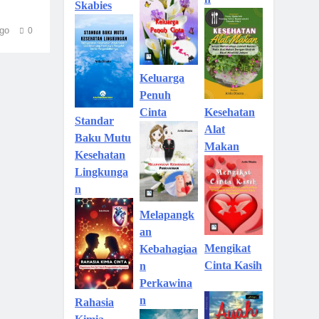
Skabies
go
0
Keluarga
Penuh
Kesehatan
Cinta
Standar
Alat
Baku Mutu
Makan
Kesehatan
Lingkunga
n
Melapangk
an
Mengikat
Kebahagiaa
Cinta Kasih
n
Perkawina
n
Rahasia