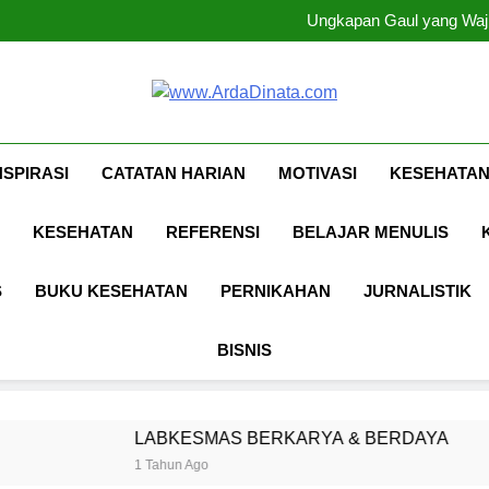
Ungkapan Gaul yang Waji
Ungkapan Gaul yang Waji
Www.ArdaDina
Inspirasi, Ilmu, Dan Motivasi
NSPIRASI
CATATAN HARIAN
MOTIVASI
KESEHATAN
KESEHATAN
REFERENSI
BELAJAR MENULIS
S
BUKU KESEHATAN
PERNIKAHAN
JURNALISTIK
BISNIS
LABKESMAS BERKARYA & BERDAYA
Pangg
 Tahun Ago
1 Tahun