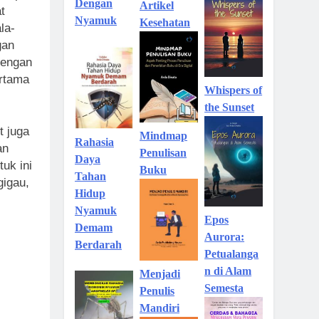
Dengan
Artikel
t
Nyamuk
Kesehatan
la-
gan
dengan
ertama
Whispers of
the Sunset
t juga
Mindmap
Rahasia
an
Penulisan
Daya
uk ini
Buku
Tahan
gigau,
Hidup
Nyamuk
Epos
Demam
Aurora:
Berdarah
Petualanga
n di Alam
Menjadi
Semesta
Penulis
Mandiri