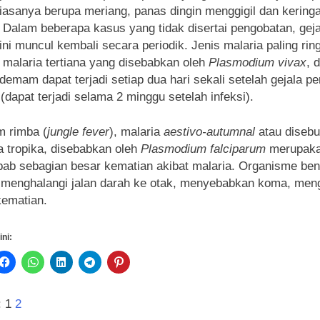
biasanya berupa meriang, panas dingin menggigil dan keringa
. Dalam beberapa kasus yang tidak disertai pengobatan, geja
 ini muncul kembali secara periodik. Jenis malaria paling rin
 malaria tertiana yang disebabkan oleh
Plasmodium vivax
, 
 demam dapat terjadi setiap dua hari sekali setelah gejala p
i (dapat terjadi selama 2 minggu setelah infeksi).
 rimba (
jungle fever
), malaria
aestivo-autumnal
atau disebu
a tropika, disebabkan oleh
Plasmodium falciparum
merupak
ab sebagian besar kematian akibat malaria. Organisme bent
 menghalangi jalan darah ke otak, menyebabkan koma, men
kematian.
ini:
:
1
2