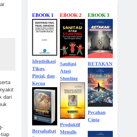
ar
EBOOK 1
EBOOK 2
EBOOK 3
Identisikasi
Sanitasi
RETAKAN
Tikus,
Atasi
Pinjal, dan
Stunting
serta
Kecoa
nyakit
 dari
muk
Pecahan
Cinta
Produktif
g-
Bersahabat
Menulis
tiap