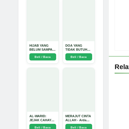
Mendalam - Arda
Dinata
HIJAB YANG
DOA YANG
BELUM SAMPAI
TIDAK BUTUH
KE HATI: Ketika
SINYAL: Kisah
Beli / Baca
Beli / Baca
Cinta Seorang
Tiga Jiwa yang
Ustadz Menjadi
Tersesat di Era AI
Rel
Cermin yang
dan Menemukan
Paling Kejam -
Jalan Pulang di
Arda Dinata
Bulan
Ramadhan" -
Arda Dinata
AL-WARID:
MERAJUT CINTA
JEJAK CAHAYA
ALLAH - Arda
DI ANTARA DUA
Dinata
Beli / Baca
Beli / Baca
ZAMAN - Arda