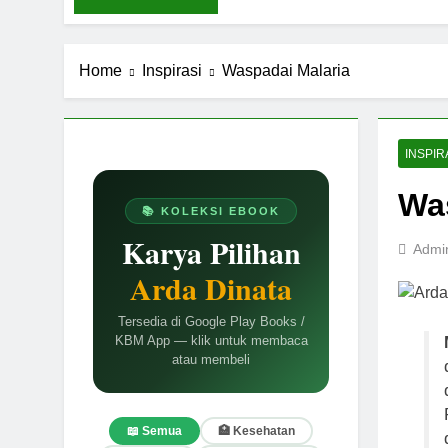
Home
Inspirasi
Waspadai Malaria
INSPIR
Wa
📚 KOLEKSI EBOOK
Karya Pilihan
Admi
Arda Dinata
Tersedia di Google Play Books /
KBM App — klik untuk membaca
atau membeli
📖 Semua
🏥 Kesehatan