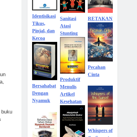
Identisikasi
Sanitasi
RETAKAN
Tikus,
Atasi
Pinjal, dan
Stunting
Kecoa
Pecahan
run
Cinta
Produktif
a,
Bersahabat
Menulis
Dengan
Artikel
Nyamuk
Kesehatan
h buku
a
Whispers of