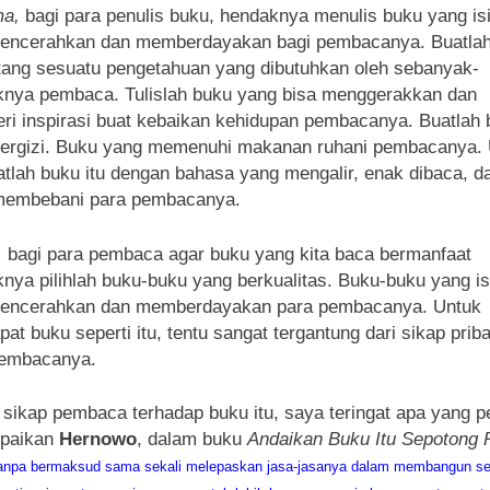
ma,
bagi para penulis buku, hendaknya menulis buku yang is
mencerahkan dan memberdayakan bagi pembacanya. Buatla
ntang sesuatu pengetahuan yang dibutuhkan oleh sebanyak-
nya pembaca. Tulislah buku yang bisa menggerakkan dan
i inspirasi buat kebaikan kehidupan pembacanya. Buatlah 
ergizi. Buku yang memenuhi makanan ruhani pembacanya.
uatlah buku itu dengan bahasa yang mengalir, enak dibaca, d
 membebani para pembacanya.
,
bagi para pembaca agar buku yang kita baca bermanfaat
nya pilihlah buku-buku yang berkualitas. Buku-buku yang is
mencerahkan dan memberdayakan para pembacanya. Untuk
at buku seperti itu, tentu sangat tergantung dari sikap priba
pembacanya.
 sikap pembaca terhadap buku itu, saya teringat apa yang p
mpaikan
Hernowo
, dalam buku
Andaikan Buku Itu Sepotong 
tanpa bermaksud sama sekali melepaskan jasa-jasanya dalam membangun s