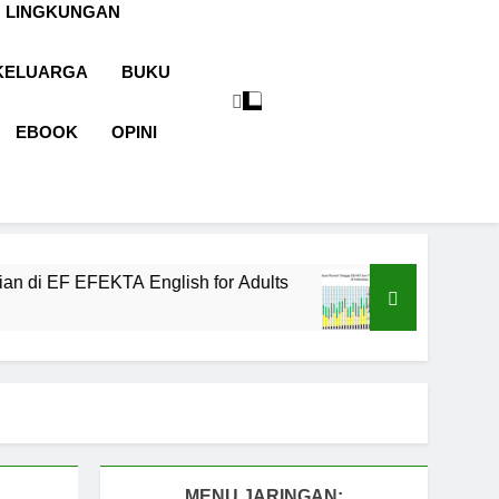
 LINGKUNGAN
KELUARGA
BUKU
EBOOK
OPINI
 English for Adults
LABKESMAS BERKARY
1 Tahun Ago
MENU JARINGAN: