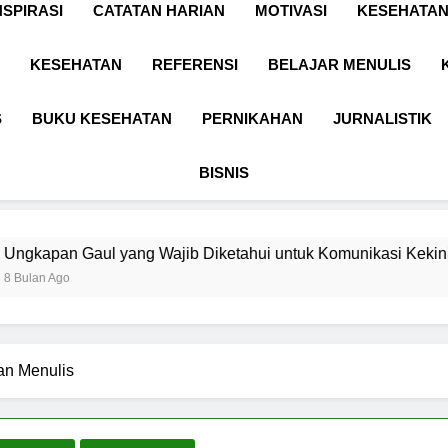
NSPIRASI
CATATAN HARIAN
MOTIVASI
KESEHATAN
KESEHATAN
REFERENSI
BELAJAR MENULIS
S
BUKU KESEHATAN
PERNIKAHAN
JURNALISTIK
BISNIS
yang Wajib Diketahui untuk Komunikasi Kekinian di EF EFEKTA
an Menulis