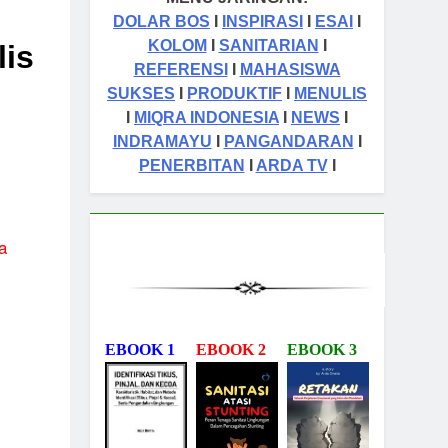
DOLAR BOS
I
INSPIRASI
I
ESAI
I
KOLOM
I
SANITARIAN
I
is
REFERENSI
I
MAHASISWA
SUKSES
I
PRODUKTIF
I
MENULIS
I
MIQRA INDONESIA
I
NEWS
I
INDRAMAYU
I
PANGANDARAN
I
PENERBITAN
I
ARDA TV
I
a
EBOOK 1
EBOOK 2
EBOOK 3