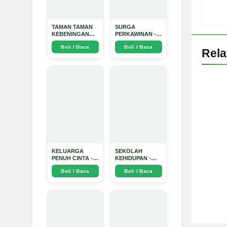
TAMAN TAMAN
SURGA
KEBENINGAN
PERKAWINAN -
HATI - Arda
Arda Dinata
Beli / Baca
Beli / Baca
Dinata
Rel
KELUARGA
SEKOLAH
PENUH CINTA -
KEHIDUPAN -
Arda Dinata
Arda Dinata
Beli / Baca
Beli / Baca