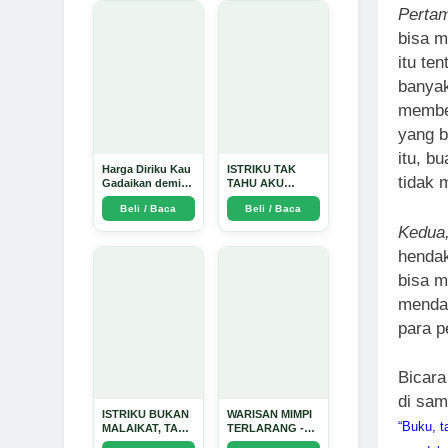
Perta
bisa 
itu te
banyak
member
yang b
itu, b
Harga Diriku Kau
ISTRIKU TAK
tidak
Gadaikan demi
TAHU AKU
Perempuan Itu -
PENGUSAHA
Beli / Baca
Beli / Baca
Arda Dinata
EMAS - Arda
Dinata
Kedua
hendak
bisa 
mendap
para 
Bicara
di sa
ISTRIKU BUKAN
WARISAN MIMPI
“Buku, 
MALAIKAT, TAPI
TERLARANG -
AKU JUGA
Arda Dinata