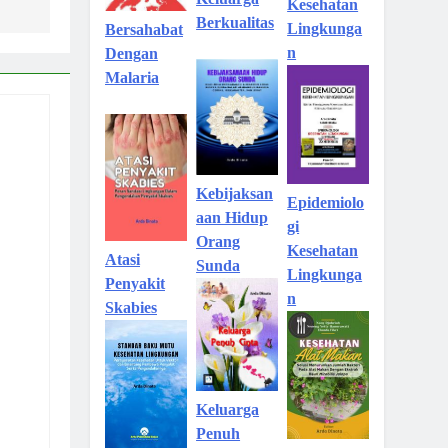
Kesehatan
Berkualitas
Lingkunga
Bersahabat
n
Dengan
Malaria
Kebijaksan
Epidemiolo
aan Hidup
gi
Orang
Kesehatan
Atasi
Sunda
Lingkunga
Penyakit
n
Skabies
Keluarga
Penuh