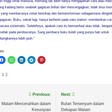
n tinggi umat manusia, memang tak lebih hanya mengajarkan cara atau met
ng kadang berisi seabrek gagasan brilian dan mencengagkan, tidak bisa me
 yang membacanya untuk bersikap dan bertransformasi sebagaimana diingink
agasan. Buku, sekali lagi, hanya berhenti pada satu station: memberikan car
ecara sistematis. Selebihnya, apakah cara itu bermanfaat atau tidak, bergan
mutlak pada pembacanya. Sang pembaca buku itulah yang punya hak untuk
angkannya lebih jauh.”
ini:
:
1
2
vigasi
Previous:
Next:
s
Malam Mencerahkan dalam
Bulan Tersenyum dalam
Kesunyian
Dekapan Malam