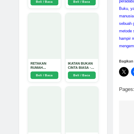
peradaba
Beli / Baca
Beli / Baca
TIDAK SUCI -
Arda Dinata
Buku, ya
manusia
sebuah g
metode s
hampir 
mengemb
Bagikan 
RETAKAN
IKATAN BUKAN
RUMAH
CINTA BIASA -
TANGGA:
Arda Dinata
Beli / Baca
Beli / Baca
Sebuah
Perjalanan
Emosional yang
Pages
Intim dan
Mendalam - Arda
Dinata
Na
po