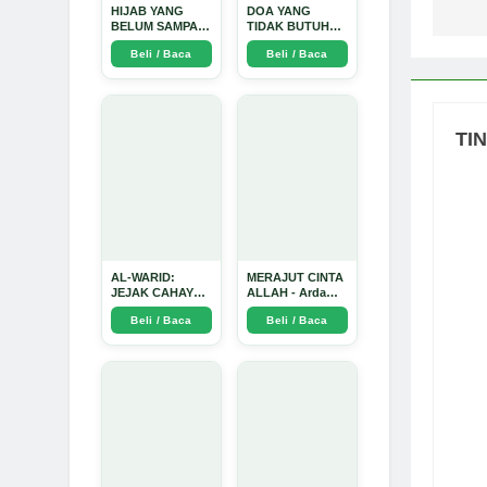
HIJAB YANG
DOA YANG
BELUM SAMPAI
TIDAK BUTUH
KE HATI: Ketika
SINYAL: Kisah
Beli / Baca
Beli / Baca
Cinta Seorang
Tiga Jiwa yang
Ustadz Menjadi
Tersesat di Era AI
Cermin yang
dan Menemukan
Paling Kejam -
Jalan Pulang di
Arda Dinata
Bulan
Ramadhan" -
TI
Arda Dinata
AL-WARID:
MERAJUT CINTA
JEJAK CAHAYA
ALLAH - Arda
DI ANTARA DUA
Dinata
Beli / Baca
Beli / Baca
ZAMAN - Arda
Dinata