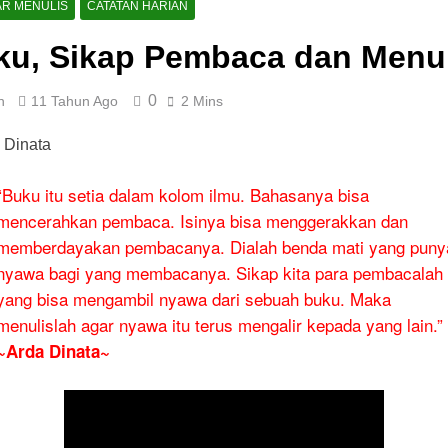
AR MENULIS
CATATAN HARIAN
ku, Sikap Pembaca dan Menul
0
n
11 Tahun Ago
2 Mins
“Buku itu setia dalam kolom ilmu. Bahasanya bisa
mencerahkan pembaca. Isinya bisa menggerakkan dan
memberdayakan pembacanya. Dialah benda mati yang puny
nyawa bagi yang membacanya. Sikap kita para pembacalah
yang bisa mengambil nyawa dari sebuah buku. Maka
menulislah agar nyawa itu terus mengalir kepada yang lain.”
~Arda Dinata~