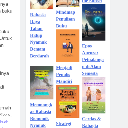
the Sunset
inya
h buku
Mindmap
Rahasia
Penulisan
Daya
Buku
Tahan
buku
Hidup
 Untuk
Nyamuk
an
Epos
Demam
Aurora:
Berdarah
Petualanga
n di Alam
Menjadi
inya
Semesta
Penulis
Mandiri
di
Memnongk
ernah
ar Rahasia
Pizza
,
Bionomik
Cerdas &
ebuah
Strategi
Nyanuk
Bahagia