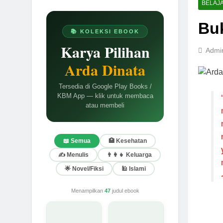
BELAJ
Bu
📚 KOLEKSI EBOOK
Karya Pilihan
Admi
Arda Dinata
Tersedia di Google Play Books /
KBM App — klik untuk membaca
atau membeli
📖 Semua
🏥 Kesehatan
✍️ Menulis
👨‍👩‍👧 Keluarga
🌟 Novel/Fiksi
🕌 Islami
Menampilkan
47
judul ebook