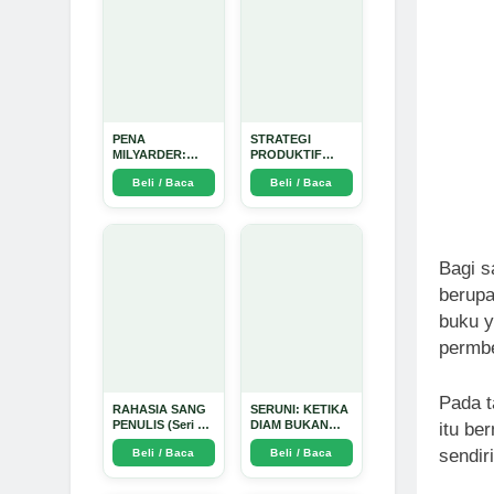
PENA
STRATEGI
MILYARDER:
PRODUKTIF
Kisah, Rahasia
MENULIS
Beli / Baca
Beli / Baca
Sukses, dan
UPDATE - Arda
Panduan Menjadi
Dinata
Penulis 1 Milyar
di KBM App dari
Nol - Arda Dinata
Bagi s
berupa
buku 
permbe
Pada t
RAHASIA SANG
SERUNI: KETIKA
PENULIS (Seri 1)
DIAM BUKAN
itu be
- Arda Dinata
LAGI PILIHAN -
sendir
Beli / Baca
Beli / Baca
Arda Dinata