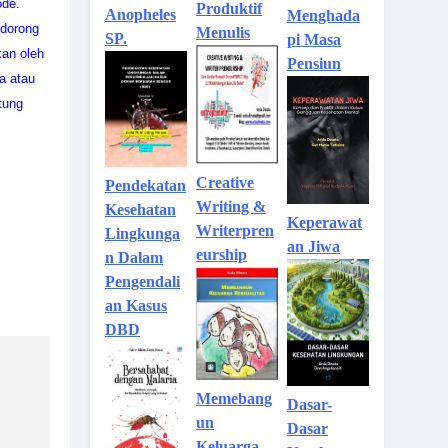
ode.
Produktif
Anopheles
Menghada
ndorong
Menulis
SP.
pi Masa
an oleh
Pensiun
a atau
tung
Creative
Pendekatan
Writing &
Kesehatan
Keperawat
Writerpren
Lingkunga
an Jiwa
eurship
n Dalam
Pengendali
an Kasus
DBD
Memebang
Dasar-
un
Dasar
Keluarga