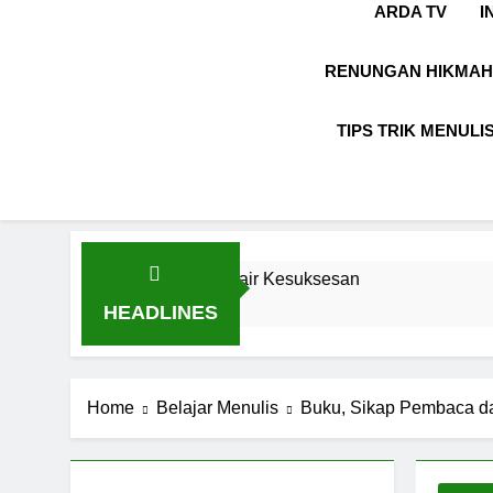
ARDA TV
I
RENUNGAN HIKMAH
TIPS TRIK MENULI
Hidup dalam Syair Kesuksesan
Ungkapan Gaul 
8 Bulan Ago
HEADLINES
Home
Belajar Menulis
Buku, Sikap Pembaca d