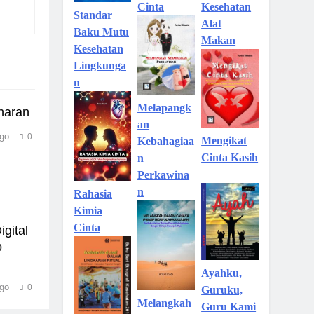
Kesehatan
Cinta
Standar
Alat
Baku Mutu
Makan
Kesehatan
Lingkunga
n
Melapangk
naran
an
go
0
Mengikat
Kebahagiaa
Cinta Kasih
n
Perkawina
n
Rahasia
Kimia
Cinta
gital
p
Ayahku,
go
0
Guruku,
Melangkah
Guru Kami