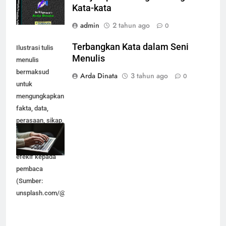
Kata-kata
admin
2 tahun ago
0
Terbangkan Kata dalam Seni
Ilustrasi tulis
Menulis
menulis
bermaksud
Arda Dinata
3 tahun ago
0
untuk
mengungkapkan
fakta, data,
perasaan, sikap,
isi hati dan
pikiran secara
efekif kepada
pembaca
(Sumber:
unsplash.com/@kaitlynbaker)