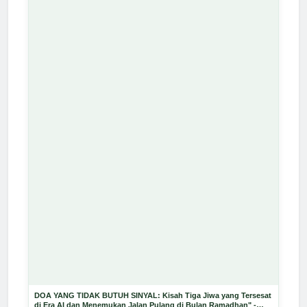
DOA YANG TIDAK BUTUH SINYAL: Kisah Tiga Jiwa yang Tersesat
di Era AI dan Menemukan Jalan Pulang di Bulan Ramadhan" -