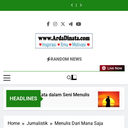
Skip
Wajib
BERDAYA
Wajib
BERDAYA
Diketahui
Diketahui
to
untuk
untuk
content
Komunikasi
Komunikasi
Kekinian
Kekinian
di
di
EF
EF
EFEKTA
EFEKTA
English
English
for
for
Adults
Adults
Www.ArdaDinata
Inspirasi, Ilmu, Dan Motivasi
RANDOM NEWS
Live Now
Terbangkan Kata dalam Seni Menulis
Melan
HEADLINES
3 Tahun Ago
3 Tahu
Home
Jurnalistik
Menulis Dari Mana Saja