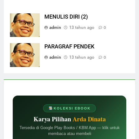
MENULIS DIRI (2)
admin
13 tahun ago
0
PARAGRAF PENDEK
admin
13 tahun ago
0
KOLEKSI EBOOK
Karya Pilihan
Arda Dinata
Tersedia di Google Play Books / KBM App — klik untuk
membaca atau membeli