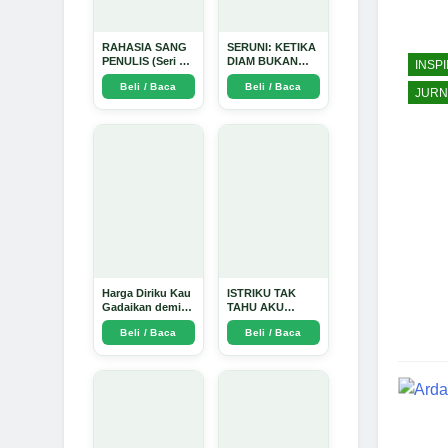
RAHASIA SANG
SERUNI: KETIKA
PENULIS (Seri 1)
DIAM BUKAN
INSPI
- Arda Dinata
LAGI PILIHAN -
Beli / Baca
Beli / Baca
Arda Dinata
JURN
Harga Diriku Kau
ISTRIKU TAK
Gadaikan demi
TAHU AKU
Perempuan Itu -
PENGUSAHA
Beli / Baca
Beli / Baca
Arda Dinata
EMAS - Arda
Dinata