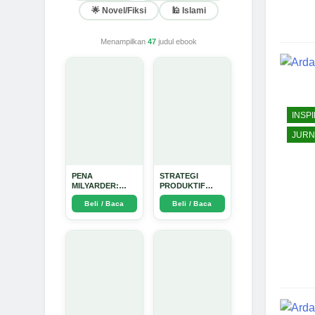
🌟 Novel/Fiksi
🕌 Islami
Menampilkan
47
judul ebook
INSPI
JURN
PENA
STRATEGI
MILYARDER:
PRODUKTIF
Kisah, Rahasia
MENULIS
Beli / Baca
Beli / Baca
Sukses, dan
UPDATE - Arda
Panduan Menjadi
Dinata
Penulis 1 Milyar
di KBM App dari
Nol - Arda Dinata