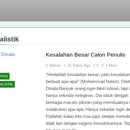
alistik
Kesalahan Besar Calon Penulis
Admin
15 Tahun Ago
0
1 Mins
“Hindarilah kesalahan besar, yaitu kesalahan
RASI
berbuat apa-apa!” (Mohammad Natsir). Oleh
ALISTIK
Dinata Banyak orang ingin bikin tulisan, tapi i
hanya sekedar keinginan. Dia sibuk dengan
berbagai macam pikiran yang membuatnya t
melakukan apa-apa. Hanya sekedar ingin dan
Padahal, kalau kita mau jujur, belajar menulis
tidak lain dengan segera menuliskannya. Te