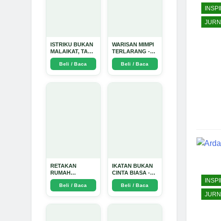
INSPI
JURN
ISTRIKU BUKAN
WARISAN MIMPI
MALAIKAT, TAPI
TERLARANG -
AKU JUGA
Arda Dinata
Beli / Baca
Beli / Baca
TIDAK SUCI -
Arda Dinata
RETAKAN
IKATAN BUKAN
RUMAH
CINTA BIASA -
TANGGA:
Arda Dinata
INSPI
Beli / Baca
Beli / Baca
Sebuah
Perjalanan
JURN
Emosional yang
Intim dan
Mendalam - Arda
Dinata