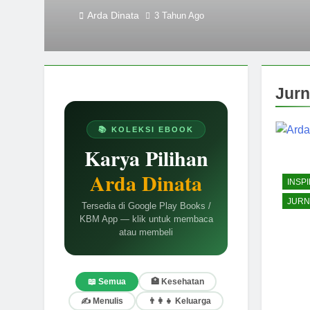
Arda Dinata
3 Tahun Ago
Jurn
📚 KOLEKSI EBOOK
Karya Pilihan
Arda Dinata
INSPI
JURN
Tersedia di Google Play Books /
KBM App — klik untuk membaca
atau membeli
📖 Semua
🏥 Kesehatan
✍️ Menulis
👨‍👩‍👧 Keluarga