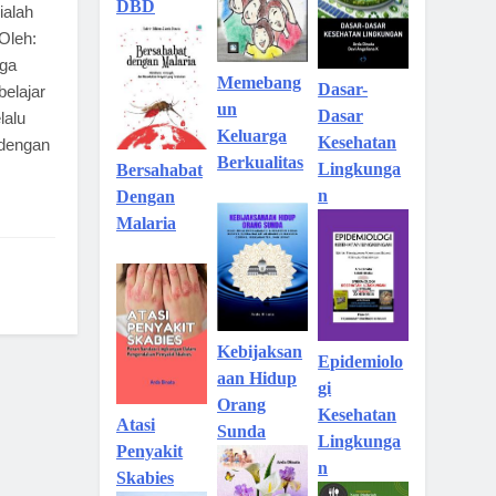
DBD
ialah
Oleh:
rga
Memebang
Dasar-
elajar
un
Dasar
lalu
Keluarga
Kesehatan
 dengan
Berkualitas
Lingkunga
Bersahabat
n
Dengan
Malaria
Kebijaksan
Epidemiolo
aan Hidup
gi
Orang
Kesehatan
Atasi
Sunda
Lingkunga
Penyakit
n
Skabies