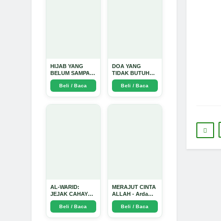
HIJAB YANG
DOA YANG
BELUM SAMPAI
TIDAK BUTUH
KE HATI: Ketika
SINYAL: Kisah
Beli / Baca
Beli / Baca
Cinta Seorang
Tiga Jiwa yang
Ustadz Menjadi
Tersesat di Era AI
Cermin yang
dan Menemukan
Paling Kejam -
Jalan Pulang di
Arda Dinata
Bulan
Ramadhan" -
Arda Dinata
AL-WARID:
MERAJUT CINTA
JEJAK CAHAYA
ALLAH - Arda
DI ANTARA DUA
Dinata
Beli / Baca
Beli / Baca
ZAMAN - Arda
Dinata