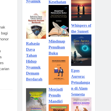
Nyamuk
Kesehatan
Whispers of
ihak
the Sunset
 bagi
 honor
Mindmap
Rahasia
Penulisan
Daya
n
Buku
Tahan
a
Hidup
ses
Nyamuk
carian
Epos
Demam
Aurora:
Berdarah
Petualanga
n di Alam
Menjadi
Semesta
Penulis
Mandiri