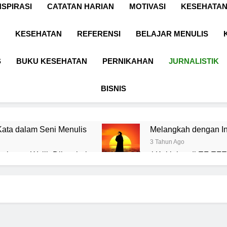
NSPIRASI
CATATAN HARIAN
MOTIVASI
KESEHATAN
KESEHATAN
REFERENSI
BELAJAR MENULIS
S
BUKU KESEHATAN
PERNIKAHAN
JURNALISTIK
BISNIS
ata dalam Seni Menulis
Melangkah dengan In
3 Tahun Ago
l yang Wajib Diketahui untuk Komunikasi Kekinian di EF EFEK
 BERKARYA & BERDAYA
Panggung Keben
1 Tahun Ago
n Digital sebagai Lanskap Pembelajaran
Bas
1 Tah