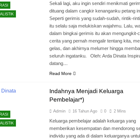
Sekali lagi, aku ingin sendiri menikmati geri
RASI
dituang dalam cangkir kenanganku petang in
ALISTIK
Seperti gerimis yang sudah-sudah, rintik-rint
itu selalu saja melukiskan wajahmu. Lalu, 
dalam bingkai gerimis itu akan mengungkit-c
cerita yang pernah mengalir tentang kita, m
gelas, dan akhirnya melumer hingga memba
seluruh ingatanku. Oleh: Arda Dinata Inspira
datang…
Read More
Indahnya Menjadi Keluarga
Pembelajar*)
Admin
16 Tahun Ago
0
2 Mins
RASI
Keluarga pembelajar adalah keluarga yang
ALISTIK
memberikan kesempatan dan mendorong se
individu yang ada di dalam keluarganya untu