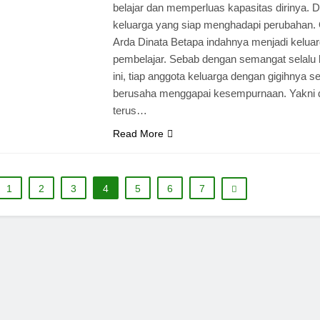
belajar dan memperluas kapasitas dirinya. D
keluarga yang siap menghadapi perubahan. 
Arda Dinata Betapa indahnya menjadi kelua
pembelajar. Sebab dengan semangat selalu b
ini, tiap anggota keluarga dengan gigihnya se
berusaha menggapai kesempurnaan. Yakni
terus…
Read More
1
2
3
4
5
6
7