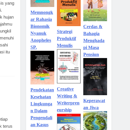
mis yang
i.
Memnongk
ik hujan
ar Rahasia
wajahmu
Bionomik
Cerdas &
ungkil
Strategi
Nyanuk
Bahagia
emenuhi
Produktif
Anopheles
Menghada
sahi
Menulis
SP.
pi Masa
si itu
Pensiun
Creative
Pendekatan
Writing &
Kesehatan
Keperawat
Writerpren
Lingkunga
an Jiwa
eurship
n Dalam
Pengendali
tiap
an Kasus
k terus