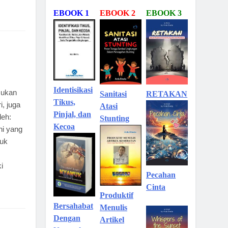
EBOOK 1
EBOOK 2
EBOOK 3
Identisikasi
mukan
Sanitasi
RETAKAN
Tikus,
i, juga
Atasi
Pinjal, dan
leh:
Stunting
Kecoa
ni yang
tuk
i
Pecahan
Cinta
Produktif
Bersahabat
Menulis
Dengan
Artikel