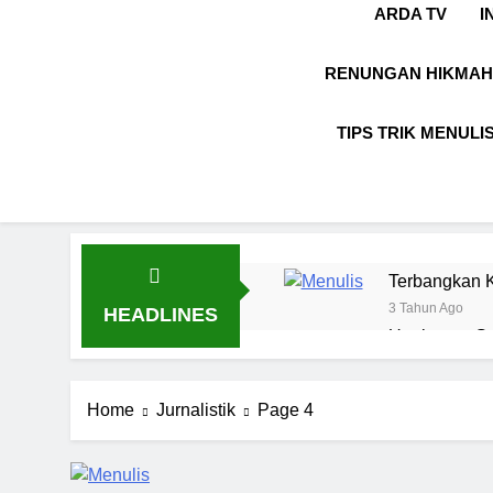
ARDA TV
I
RENUNGAN HIKMAH
TIPS TRIK MENULI
Terbangkan K
3 Tahun Ago
HEADLINES
Ungkapan Gau
8 Bulan Ago
LABKESMAS
Home
Jurnalistik
Page 4
1 Tahun Ago
Kebijaksanaa
1 Tahun Ago