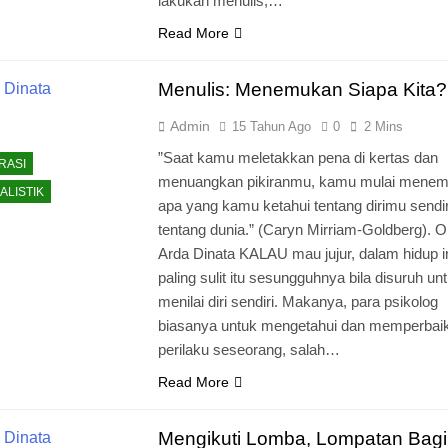
lakukan menulis,…
Read More
Menulis: Menemukan Siapa Kita?
Admin
15 Tahun Ago
0
2 Mins
”Saat kamu meletakkan pena di kertas dan
RASI
menuangkan pikiranmu, kamu mulai mene
ALISTIK
apa yang kamu ketahui tentang dirimu sendir
tentang dunia.” (Caryn Mirriam-Goldberg). O
Arda Dinata KALAU mau jujur, dalam hidup i
paling sulit itu sesungguhnya bila disuruh un
menilai diri sendiri. Makanya, para psikolog
biasanya untuk mengetahui dan memperbaik
perilaku seseorang, salah…
Read More
Mengikuti Lomba, Lompatan Bagi