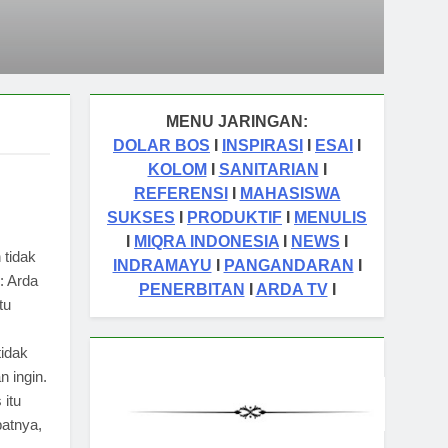
MENU JARINGAN:
DOLAR BOS
I
INSPIRASI
I
ESAI
I
KOLOM
I
SANITARIAN
I
REFERENSI
I
MAHASISWA
SUKSES
I
PRODUKTIF
I
MENULIS
I
MIQRA INDONESIA
I
NEWS
I
 tidak
INDRAMAYU
I
PANGANDARAN
I
: Arda
PENERBITAN
I
ARDA TV
I
tu
idak
 ingin.
 itu
patnya,