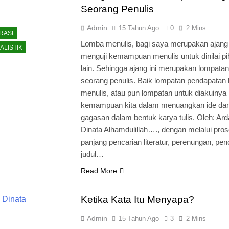
Seorang Penulis
Admin
15 Tahun Ago
0
2 Mins
RASI
Lomba menulis, bagi saya merupakan ajang
ALISTIK
menguji kemampuan menulis untuk dinilai p
lain. Sehingga ajang ini merupakan lompatan
seorang penulis. Baik lompatan pendapatan
menulis, atau pun lompatan untuk diakuinya
kemampuan kita dalam menuangkan ide da
gagasan dalam bentuk karya tulis. Oleh: Ard
Dinata Alhamdulillah…., dengan melalui pro
panjang pencarian literatur, perenungan, pen
judul…
Read More
Ketika Kata Itu Menyapa?
Admin
15 Tahun Ago
3
2 Mins