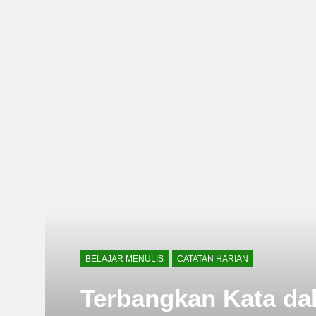
Gravitasi Ru
1 Tahun Ago
Mindmap Penu
2 Tahun Ago
Memahami Sin
2 Tahun Ago
BELAJAR MENULIS
CATATAN HARIAN
Terbangkan Kata da