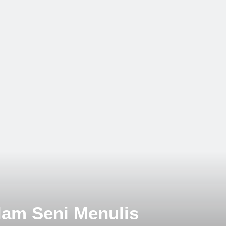
h
Pagi yang Mengubah Takdir: Rahasia Rutini
1 Tahun Ago
lisan Buku: Menjemput Era Digital dengan Kata-kata
drom Geriatri: Tantangan dan Harapan untuk Lansia
lam Seni Menulis