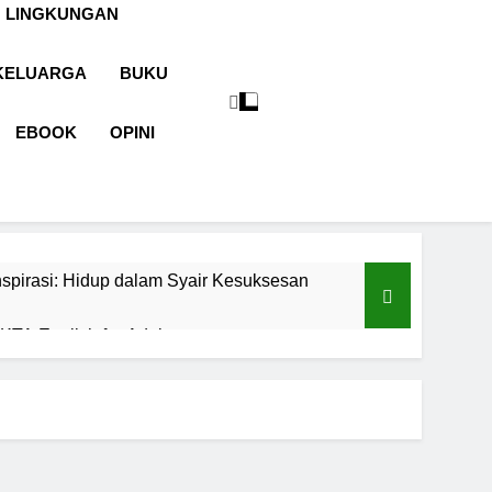
 LINGKUNGAN
KELUARGA
BUKU
EBOOK
OPINI
spirasi: Hidup dalam Syair Kesuksesan
TA English for Adults
aran
Cermin Retak
1 Tahun Ago
malah sebagai Pintu Kehidupan
un Ago