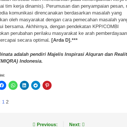
ai tim kerja dinamis). Perumusan dan penyampaian pesan, 
dia komunikasi direncanakan berdasarkan masalah yang
ukan oleh masyarakat dengan cara pemecahan masalah yan
jui bersama. Akhhirnya, dengan pendekatan KPP/COMBI
pkan perubahan perilaku masyarakat ke arah pemberdayaa
tercapai secara optimal
.
[Arda D].***
inata adalah pendiri Majelis Inspirasi Alquran dan Reali
(MIQRA) Indonesia.
ini:
:
1
2
vigasi
Previous:
Next: