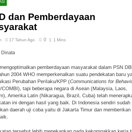
ASI
D dan Pemberdayaan
syarakat
0
n
17 Tahun Ago
1 Mins
 mengoptimalkan pemberdayaan masyarakat dalam PSN DB
tahun 2004 WHO memperkenalkan suatu pendekatan baru ya
kasi Perubahan Perilaku/KPP (
Communications for Behavio
t
/COMBI), tapi beberapa negara di Asean (Malaysia, Laos,
m), Amerika Latin (Nikaragua, Brazil, Cuba) telah menerapk
atan ini dengan hasil yang baik. Di Indonesia sendiri sudah
pkan daerah uji coba yaitu di Jakarta Timur dan memberikan 
aik.
atan tersebut lebih menekankan pada kekompakkan kerja t