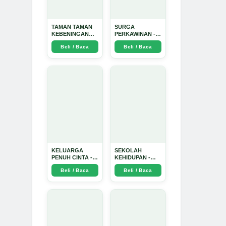
TAMAN TAMAN
SURGA
KEBENINGAN
PERKAWINAN -
HATI - Arda
Arda Dinata
Beli / Baca
Beli / Baca
Dinata
KELUARGA
SEKOLAH
PENUH CINTA -
KEHIDUPAN -
Arda Dinata
Arda Dinata
Beli / Baca
Beli / Baca