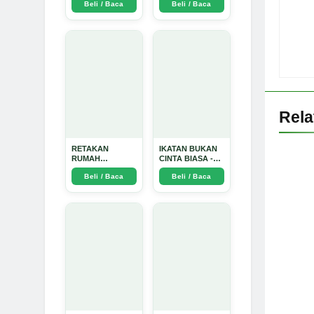
Beli / Baca
Beli / Baca
TIDAK SUCI -
Arda Dinata
Rel
RETAKAN
IKATAN BUKAN
RUMAH
CINTA BIASA -
TANGGA:
Arda Dinata
Beli / Baca
Beli / Baca
Sebuah
Perjalanan
Emosional yang
Intim dan
Mendalam - Arda
Dinata