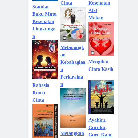
Kesehatan
Cinta
Standar
Alat
Baku Mutu
Makan
Kesehatan
Lingkunga
n
Melapangk
an
Mengikat
Kebahagiaa
Cinta Kasih
n
Perkawina
n
Rahasia
Kimia
Cinta
Ayahku,
Guruku,
Melangkah
Guru Kami