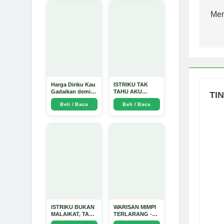
po
Mem
Harga Diriku Kau
ISTRIKU TAK
Gadaikan demi
TAHU AKU
TI
Perempuan Itu -
PENGUSAHA
Beli / Baca
Beli / Baca
Arda Dinata
EMAS - Arda
Dinata
ISTRIKU BUKAN
WARISAN MIMPI
MALAIKAT, TAPI
TERLARANG -
AKU JUGA
Arda Dinata