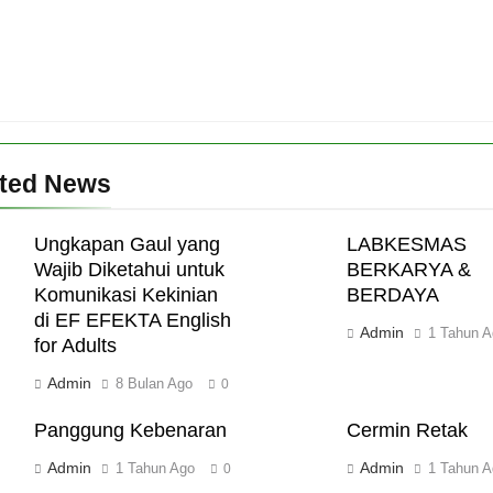
ated News
Ungkapan Gaul yang
LABKESMAS
Wajib Diketahui untuk
BERKARYA &
Komunikasi Kekinian
BERDAYA
di EF EFEKTA English
Admin
1 Tahun A
for Adults
Admin
8 Bulan Ago
0
Panggung Kebenaran
Cermin Retak
Admin
Admin
1 Tahun Ago
1 Tahun A
0