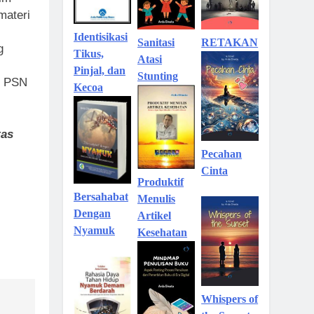
materi
Identisikasi
Sanitasi
RETAKAN
g
Tikus,
Atasi
Pinjal, dan
Stunting
n PSN
Kecoa
tas
Pecahan
Cinta
Produktif
Bersahabat
Menulis
Dengan
Artikel
Nyamuk
Kesehatan
Whispers of