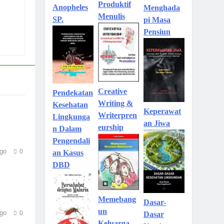
Produktif
Anopheles
Menghada
Menulis
SP.
pi Masa
Pensiun
Creative
Pendekatan
Writing &
Kesehatan
Keperawat
Writerpren
Lingkunga
an Jiwa
eurship
n Dalam
Pengendali
go
0
an Kasus
DBD
Memebang
Dasar-
un
go
0
Dasar
Keluarga