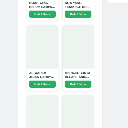
HIJAB YANG
DOA YANG
BELUM SAMPAI
TIDAK BUTUH
KE HATI: Ketika
SINYAL: Kisah
Beli / Baca
Beli / Baca
Cinta Seorang
Tiga Jiwa yang
Ustadz Menjadi
Tersesat di Era AI
Cermin yang
dan Menemukan
Paling Kejam -
Jalan Pulang di
Arda Dinata
Bulan
Ramadhan" -
Arda Dinata
AL-WARID:
MERAJUT CINTA
JEJAK CAHAYA
ALLAH - Arda
DI ANTARA DUA
Dinata
Beli / Baca
Beli / Baca
ZAMAN - Arda
Dinata