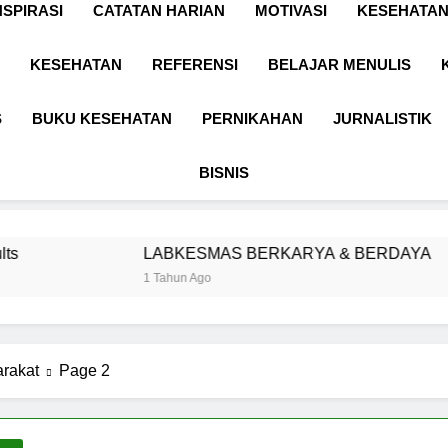
NSPIRASI
CATATAN HARIAN
MOTIVASI
KESEHATAN
KESEHATAN
REFERENSI
BELAJAR MENULIS
S
BUKU KESEHATAN
PERNIKAHAN
JURNALISTIK
BISNIS
LABKESMAS BERKARYA & BERDAYA
P
1 Tahun Ago
1
rakat
Page 2