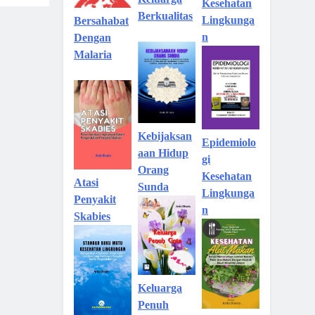
Kesehatan
Berkualitas
Lingkunga
Bersahabat
n
Dengan
Malaria
Kebijaksan
Epidemiolo
aan Hidup
gi
Orang
Kesehatan
Atasi
Sunda
Lingkunga
Penyakit
n
Skabies
Keluarga
Penuh