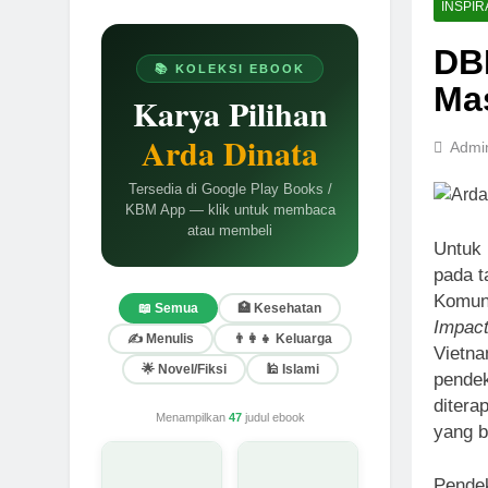
INSPIR
DB
📚 KOLEKSI EBOOK
Ma
Karya Pilihan
Arda Dinata
Admi
Tersedia di Google Play Books /
KBM App — klik untuk membaca
atau membeli
Untuk
pada 
Komuni
📖 Semua
🏥 Kesehatan
Impac
✍️ Menulis
👨‍👩‍👧 Keluarga
Vietna
🌟 Novel/Fiksi
🕌 Islami
pendek
ditera
Menampilkan
47
judul ebook
yang b
Pendek