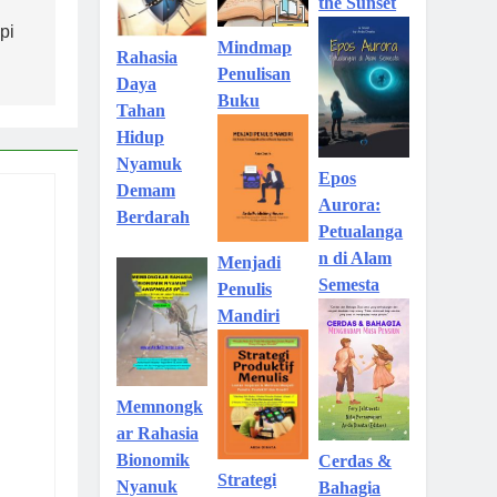
the Sunset
pi
Mindmap
Rahasia
Penulisan
Daya
Buku
Tahan
Hidup
Nyamuk
Epos
Demam
Aurora:
Berdarah
Petualanga
n di Alam
Menjadi
Semesta
Penulis
Mandiri
Memnongk
ar Rahasia
Bionomik
Cerdas &
Strategi
Nyanuk
Bahagia