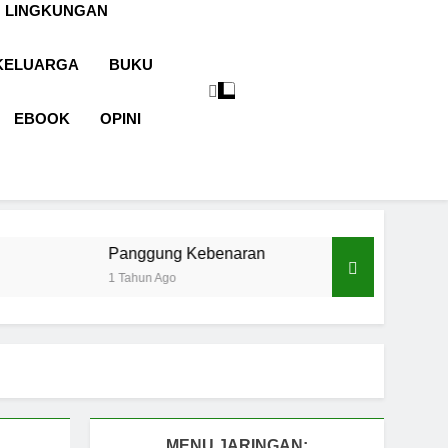
 LINGKUNGAN
KELUARGA
BUKU
EBOOK
OPINI
anggung Kebenaran
Cermin Retak
 Tahun Ago
1 Tahun Ago
MENU JARINGAN: