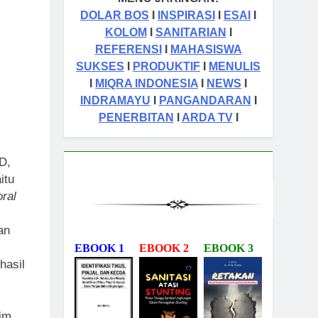
DOLAR BOS
I
INSPIRASI
I
ESAI
I
KOLOM
I
SANITARIAN
I
REFERENSI
I
MAHASISWA
SUKSES
I
PRODUKTIF
I
MENULIS
I
MIQRA INDONESIA
I
NEWS
I
INDRAMAYU
I
PANGANDARAN
I
PENERBITAN
I
ARDA TV
I
D,
itu
ral
an
EBOOK 1
EBOOK 2
EBOOK 3
hasil
im