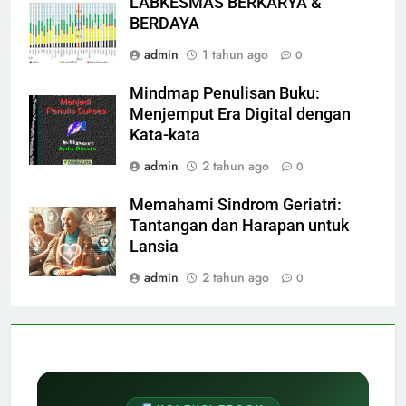
LABKESMAS BERKARYA &
BERDAYA
admin
1 tahun ago
0
Mindmap Penulisan Buku:
Menjemput Era Digital dengan
Kata-kata
admin
2 tahun ago
0
Memahami Sindrom Geriatri:
Tantangan dan Harapan untuk
Lansia
admin
2 tahun ago
0