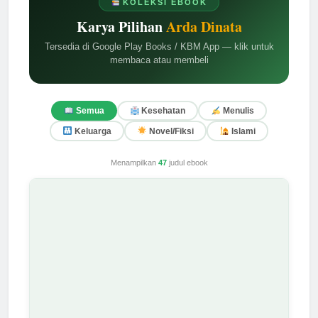
KOLEKSI EBOOK
Karya Pilihan
Arda Dinata
Tersedia di Google Play Books / KBM App — klik untuk
membaca atau membeli
Semua
Kesehatan
Menulis
Keluarga
Novel/Fiksi
Islami
Menampilkan
47
judul ebook