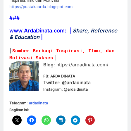
Inspirasi, Ilmu dan Motivasi
https://pustakaarda.blogspot.com
###
www.ArdaDinata.com:
|
Share, Reference
& Education
|
|
Sumber Berbagi Inspirasi, Ilmu, dan
|
Motivasi Sukses
Blog
: https://ardadinata.com/
FB
:
ARDA DINATA
Twitter
:
@ardadinata
Instagram
:
@arda.dinata
Telegram
:
ardadinata
Bagikan ini: