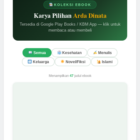
KOLEKSI EBOOK
Karya Pilihan
Arda Dinata
Tersedia di Google Play Books / KBM App — klik untuk
membaca atau membeli
Semua
Kesehatan
Menulis
Keluarga
Novel/Fiksi
Islami
Menampilkan
47
judul ebook