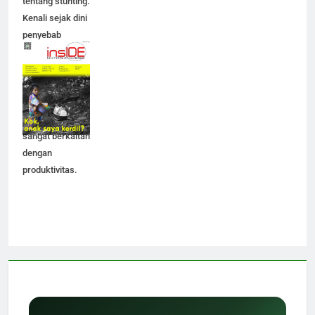
tentang stunting.
Kenali sejak dini
penyebab
stunting, sebab
pertumbuhan
anak menjadi
penting. Kondisi
tinggi badan ini
sangat berkaitan
dengan
produktivitas.