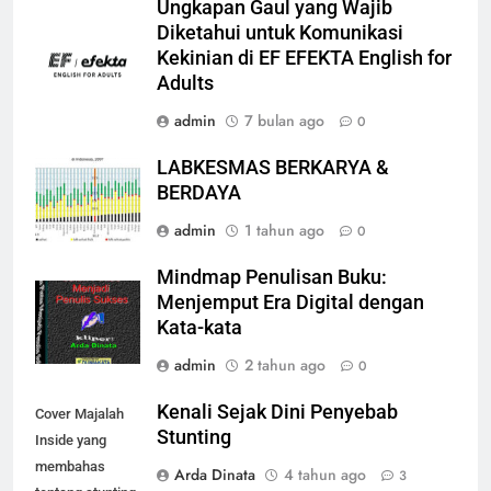
Ungkapan Gaul yang Wajib
Diketahui untuk Komunikasi
Kekinian di EF EFEKTA English for
Adults
admin
7 bulan ago
0
LABKESMAS BERKARYA &
BERDAYA
admin
1 tahun ago
0
Mindmap Penulisan Buku:
Menjemput Era Digital dengan
Kata-kata
admin
2 tahun ago
0
Kenali Sejak Dini Penyebab
Cover Majalah
Stunting
Inside yang
membahas
Arda Dinata
4 tahun ago
3