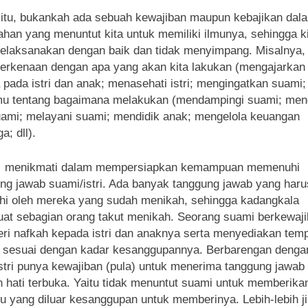
 itu, bukankah ada sebuah kewajiban maupun kebajikan dal
ahan yang menuntut kita untuk memiliki ilmunya, sehingga k
elaksanakan dengan baik dan tidak menyimpang. Misalnya, 
erkenaan dengan apa yang akan kita lakukan (mengajarkan 
pada istri dan anak; menasehati istri; mengingatkan suami; 
mu tentang bagaimana melakukan (mendampingi suami; men
suami; melayani suami; mendidik anak; mengelola keuangan
a; dll).
,
menikmati dalam mempersiapkan kemampuan memenuhi
ng jawab suami/istri. Ada banyak tanggung jawab yang haru
hi oleh mereka yang sudah menikah, sehingga kadangkala
t sebagian orang takut menikah. Seorang suami berkewaj
i nafkah kepada istri dan anaknya serta menyediakan tem
l sesuai dengan kadar kesanggupannya. Berbarengan dengan
istri punya kewajiban (pula) untuk menerima tanggung jawab
 hati terbuka. Yaitu tidak menuntut suami untuk memberika
u yang diluar kesanggupan untuk memberinya. Lebih-lebih j