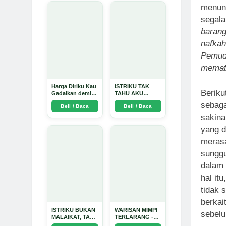
menun
segala
baran
nafkah
Pemuda
memat
Harga Diriku Kau
ISTRIKU TAK
Beriku
Gadaikan demi
TAHU AKU
Perempuan Itu -
PENGUSAHA
sebaga
Beli / Baca
Beli / Baca
Arda Dinata
EMAS - Arda
Dinata
sakin
yang d
merasa
sunggu
dalam 
hal itu
tidak 
berkai
ISTRIKU BUKAN
WARISAN MIMPI
sebelu
MALAIKAT, TAPI
TERLARANG -
AKU JUGA
Arda Dinata