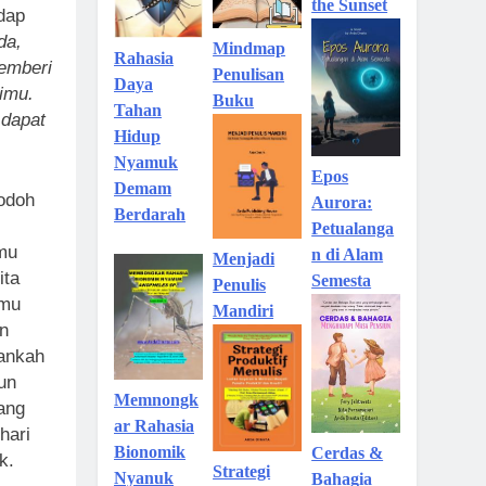
the Sunset
dap
da,
Mindmap
Rahasia
emberi
Penulisan
Daya
imu.
Buku
Tahan
 dapat
Hidup
Nyamuk
Epos
Demam
jodoh
Aurora:
Berdarah
Petualanga
lmu
n di Alam
Menjadi
ita
Semesta
Penulis
lmu
Mandiri
n
ankah
pun
Memnongk
yang
ar Rahasia
hari
Bionomik
Cerdas &
k.
Strategi
Nyanuk
Bahagia