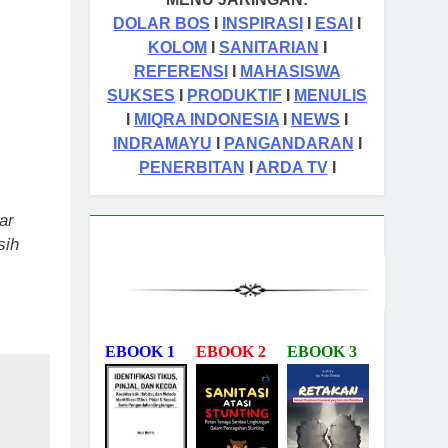
tas Orang Sukses
DOLAR BOS
I
INSPIRASI
I
ESAI
I
KOLOM
I
SANITARIAN
I
REFERENSI
I
MAHASISWA
SUKSES
I
PRODUKTIF
I
MENULIS
I
MIQRA INDONESIA
I
NEWS
I
INDRAMAYU
I
PANGANDARAN
I
PENERBITAN
I
ARDA TV
I
ar
sih
EBOOK 1
EBOOK 2
EBOOK 3