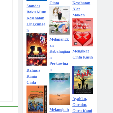
Kesehatan
Cinta
Standar
Alat
Baku Mutu
Makan
Kesehatan
Lingkunga
n
Melapangk
an
Mengikat
Kebahagiaa
Cinta Kasih
n
Perkawina
n
Rahasia
Kimia
Cinta
Ayahku,
Guruku,
Melangkah
Guru Kami