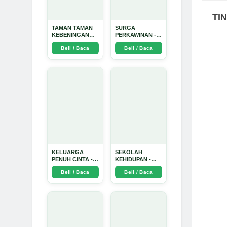
TI
TAMAN TAMAN
SURGA
KEBENINGAN
PERKAWINAN -
HATI - Arda
Arda Dinata
Beli / Baca
Beli / Baca
Dinata
KELUARGA
SEKOLAH
PENUH CINTA -
KEHIDUPAN -
Arda Dinata
Arda Dinata
Beli / Baca
Beli / Baca