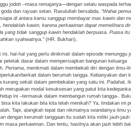
ggu jodoh –masa remajanya—dengan selalu waspada terha
 goda dan rayuan setan. Rasulullah bersabda,
“Wahai pemu
gsiapa di antara kamu sanggup membayar mas kawin dan m
, hendaklah kawin, karena perkawinan dapat memelihara dir
 yang tidak sanggup kawin hendaklah berpuasa. Puasa itu
ahkan syahwatnya.”
(HR. Bukhari).
t ini, hal-hal yang perlu dinikmati dalam episode menunggu 
i peletak dasar dalam mempersiapkan bangunan keluarga
ah.
Pertama
, menikmati dalam membekali diri dengan ilmu-i
iperlukan/berkait dalam berumah tangga. Kebanyakan dari k
 kurang sekali dalam pembekalan yang satu ini. Padahal, i
h merupakan modal kesuksesan yang patut kita kedepanka
hidup ini –termasuk dalam membangun rumah tangga-. Buk
, bisa kita lakukan bila kita telah menikah? Ya, tindakan ini 
salah. Tapi, alangkah tepat dan nikmatnya seandainya ilmu 
tan dengan kerumah tanggaan itu sudah kita miliki jauh-jauh 
m masa perkawinan. Dan tentu, hasilnya akan jauh lebih bai