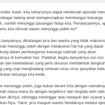
oridor itulah, kita seharusnya dapat menikmati episode me
 sebagai ladang amal mempersiapkan membangun keluarga
h, sambil menunggu pasangan hidup kita. Pertanyaannya, a
erlu kita nikmati dalam menunggu jodoh itu?
 banyaknya, dikalangan pria dan wanita yang tidak maksima
ati menunggu jodoh dengan melakukan hal-hal yang dapat
kung dalam pembangunan keluarga sakinah yang akan
uknya di kemudian hari. Padahal, begitu banyaknya sisi-sisi
an dan keteladanan yang perlu disusun membentuk bongka
g yang siap menghadang serbuan virus-virus penyebar keb
ikatan keluarga kita kelak.
e menunggu jodoh, juga bukan berarti kita dengan seenakn
ati masa-masa itu dengan tergelincir dan tergoda oleh naf
lam dirinya, sehingga melanggar atau menjauh dari syariat 
bkan-Nya. Yakni, pria maupun wanita hendaknya melalui epi