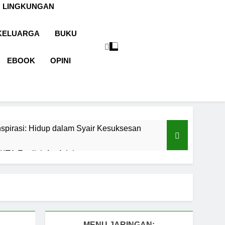
 LINGKUNGAN
KELUARGA
BUKU
EBOOK
OPINI
spirasi: Hidup dalam Syair Kesuksesan
TA English for Adults
aran
Cermin Retak
1 Tahun Ago
malah sebagai Pintu Kehidupan
un Ago
MENU JARINGAN: