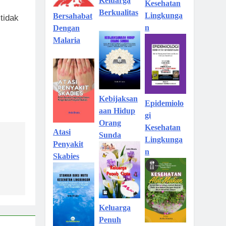
Keluarga
Kesehatan
Berkualitas
Lingkunga
Bersahabat
tidak
n
Dengan
Malaria
Kebijaksan
Epidemiolo
aan Hidup
gi
Orang
Kesehatan
Atasi
Sunda
Lingkunga
Penyakit
n
Skabies
Keluarga
Penuh