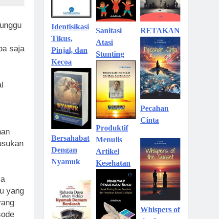
nunggu
Identisikasi
Sanitasi
RETAKAN
Tikus,
Atasi
pa saja
Pinjal, dan
Stunting
Kecoa
l
Pecahan
Cinta
Produktif
han
Bersahabat
Menulis
usukan
Dengan
Artikel
Nyamuk
Kesehatan
ya
su yang
yang
Whispers of
sode