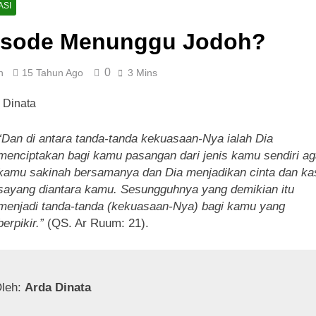
h
Pagi yang Mengubah Takdir: Rahasia Rutini
ASI
2 Tahun Ago
isode Menunggu Jodoh?
lisan Buku: Menjemput Era Digital dengan Kata-kata
0
n
15 Tahun Ago
3 Mins
drom Geriatri: Tantangan dan Harapan untuk Lansia
“Dan di antara tanda-tanda kekuasaan-Nya ialah Dia
menciptakan bagi kamu pasangan dari jenis kamu sendiri ag
kamu sakinah bersamanya dan Dia menjadikan cinta dan ka
sayang diantara kamu. Sesungguhnya yang demikian itu
menjadi tanda-tanda (kekuasaan-Nya) bagi kamu yang
berpikir.”
(QS. Ar Ruum: 21).
leh: 
Arda Dinata