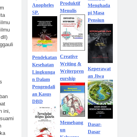
Produktif
Anopheles
Menghada
am
Menulis
SP.
pi Masa
ita
Pensiun
ilmu
ilmu
dll)
ggauli
Creative
Pendekatan
Writing &
Kesehatan
Keperawat
Writerpren
Lingkunga
an Jiwa
eurship
n Dalam
s
Pengendali
an Kasus
iban
DBD
pat
 ini,
 suami
Memebang
Dasar-
n
un
Dasar
ika