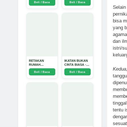
Beli / Baca
Beli / Baca
TIDAK SUCI -
Selain
Arda Dinata
pernik
bisa m
yang b
agama 
dan il
istri/
keluarg
RETAKAN
IKATAN BUKAN
RUMAH
CINTA BIASA -
Kedua
TANGGA:
Arda Dinata
Beli / Baca
Beli / Baca
Sebuah
tanggu
Perjalanan
Emosional yang
dipenu
Intim dan
membua
Mendalam - Arda
Dinata
member
tingga
tentu 
dengan
sesuat