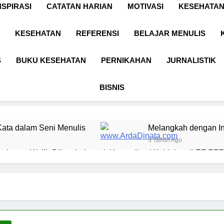
NSPIRASI
CATATAN HARIAN
MOTIVASI
KESEHATAN
KESEHATAN
REFERENSI
BELAJAR MENULIS
S
BUKU KESEHATAN
PERNIKAHAN
JURNALISTIK
BISNIS
ata dalam Seni Menulis
Melangkah dengan In
3 Tahun Ago
l yang Wajib Diketahui untuk Komunikasi Kekinian di EF EFEK
 BERKARYA & BERDAYA
Panggung Keben
1 Tahun Ago
n Digital sebagai Lanskap Pembelajaran
Bas
1 Tah