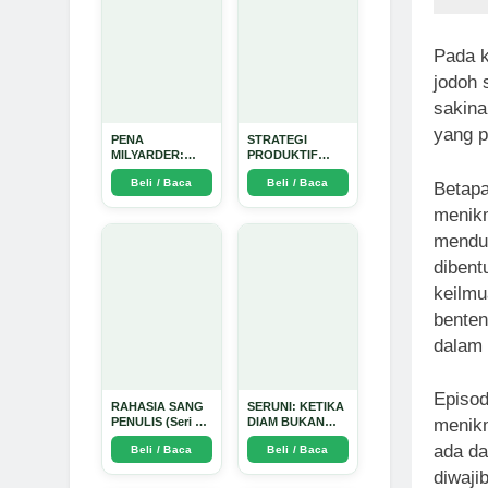
Pada k
jodoh
sakina
yang p
PENA
STRATEGI
MILYARDER:
PRODUKTIF
Kisah, Rahasia
MENULIS
Beli / Baca
Beli / Baca
Sukses, dan
UPDATE - Arda
Betapa
Panduan Menjadi
Dinata
menikm
Penulis 1 Milyar
di KBM App dari
mendu
Nol - Arda Dinata
dibent
keilmu
benten
dalam 
Episod
RAHASIA SANG
SERUNI: KETIKA
PENULIS (Seri 1)
DIAM BUKAN
menikm
- Arda Dinata
LAGI PILIHAN -
ada da
Beli / Baca
Beli / Baca
Arda Dinata
diwaji