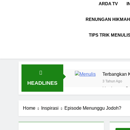
ARDA TV
I
RENUNGAN HIKMAH
TIPS TRIK MENULI
Terbangkan K
3 Tahun Ago
HEADLINES
Ungkapan Gau
8 Bulan Ago
LABKESMAS
Home
Inspirasi
Episode Menunggu Jodoh?
1 Tahun Ago
Kebijaksanaa
1 Tahun Ago