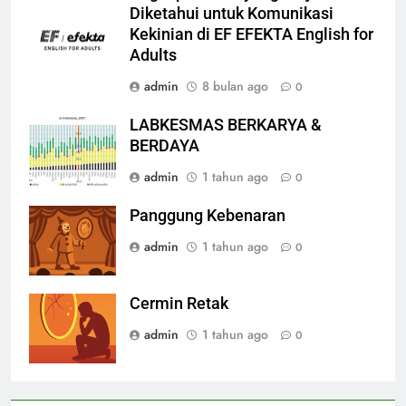
Diketahui untuk Komunikasi
Kekinian di EF EFEKTA English for
Adults
admin
8 bulan ago
0
LABKESMAS BERKARYA &
BERDAYA
admin
1 tahun ago
0
Panggung Kebenaran
admin
1 tahun ago
0
Cermin Retak
admin
1 tahun ago
0