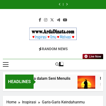
Skip
Wajib
BERDAYA
Wajib
BERDAYA
Diketahui
Diketahui
to
untuk
untuk
content
Komunikasi
Komunikasi
Kekinian
Kekinian
di
di
EF
EF
EFEKTA
EFEKTA
English
English
for
for
Adults
Adults
Www.ArdaDinata
Inspirasi, Ilmu, Dan Motivasi
RANDOM NEWS
Live Now
Terbangkan Kata dalam Seni Menulis
Melangk
HEADLINES
3 Tahun Ago
3 Tahun A
Home
Inspirasi
Garis-Garis Keindahanmu