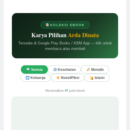
KOLEKSI EBOOK
Karya Pilihan
Arda Dinata
Tersedia di Google Play Books / KBM App — klik untuk
membaca atau membeli
Semua
Kesehatan
Menulis
Keluarga
Novel/Fiksi
Islami
Menampilkan
47
judul ebook