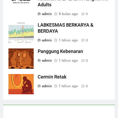
Adults
admin
8 bulan ago
0
LABKESMAS BERKARYA &
BERDAYA
admin
1 tahun ago
0
Panggung Kebenaran
admin
1 tahun ago
0
Cermin Retak
admin
1 tahun ago
0