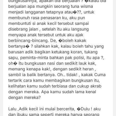
bungkusannya, apakah dia berjualan ? �kalau dia
berjualan apa mungkin seorang tuna wisma
menjadi langganan tetapnya atau�??, untuk
membunuh rasa penasaran ku, aku pun
membuntuti si anak kecil tersebut sampai
disebrang jalan , setelah itu aku langsung
menyapa anak tersebut untuk aku ajak
berbincang-bincang. De, �boleh kakak
bertanya� ? silahkan kak, kalau boleh tahu yang
barusan adik bagikan ketukang koran, tukang
sapu, peminta-minta bahkan pak polisi, itu apa ?,
oh� itu bungkusan nasi dan sedikit lauk kak,
memang kenapa kak!, dengan sedikit heran ,
sambil ia balik bertanya. Oh.. tidak! , kakak Cuma
tertarik cara kamu membagikan bungkusan itu,
kelihatan kamu sudah terbiasa dan cukup akrab
dengan mereka. Apa kamu sudah lama kenal
dengan mereka?
Lalu ,Adik kecil ini mulai bercerita, �Dulu ! aku
dan ibuku sama seperti mereka hanya seorang