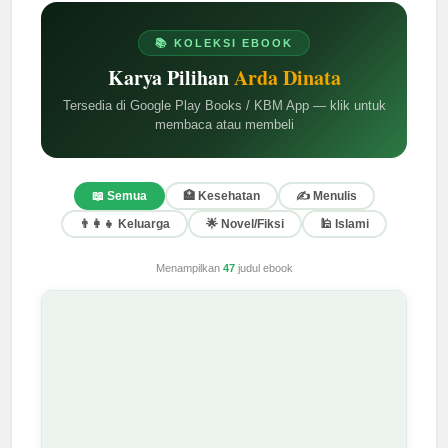
📚 KOLEKSI EBOOK
Karya Pilihan
Arda Dinata
Tersedia di Google Play Books / KBM App — klik untuk
membaca atau membeli
📖 Semua
🏥 Kesehatan
✍️ Menulis
👨‍👩‍👧 Keluarga
🌟 Novel/Fiksi
🕌 Islami
Menampilkan
47
judul ebook