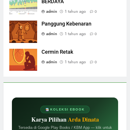
BERDAYA
admin
1 tahun ago
0
Panggung Kebenaran
admin
1 tahun ago
0
Cermin Retak
admin
1 tahun ago
0
KOLEKSI EBOOK
Karya Pilihan
Arda Dinata
Tersedia di Google Play Books / KBM App — klik untuk