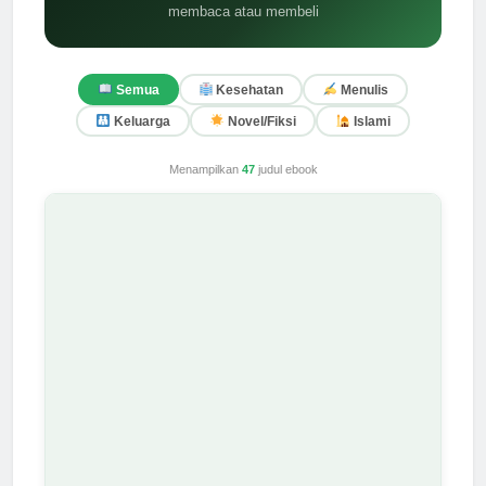
membaca atau membeli
Semua
Kesehatan
Menulis
Keluarga
Novel/Fiksi
Islami
Menampilkan
47
judul ebook