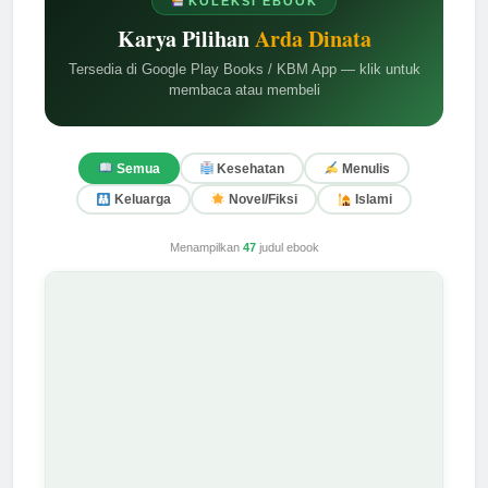
KOLEKSI EBOOK
Karya Pilihan
Arda Dinata
Tersedia di Google Play Books / KBM App — klik untuk
membaca atau membeli
Semua
Kesehatan
Menulis
Keluarga
Novel/Fiksi
Islami
Menampilkan
47
judul ebook