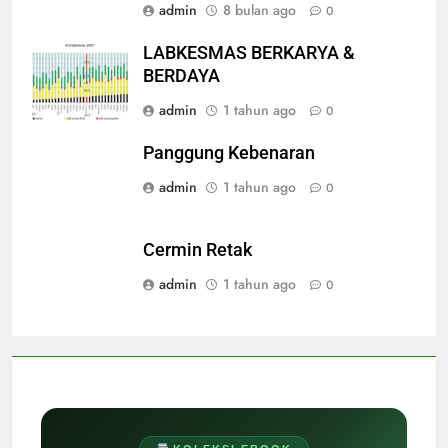
admin
8 bulan ago
0
LABKESMAS BERKARYA &
BERDAYA
admin
1 tahun ago
0
Panggung Kebenaran
admin
1 tahun ago
0
Cermin Retak
admin
1 tahun ago
0