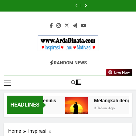
Skip
Diketahui
Diketahui
untuk
untuk
to
Komunikasi
Komunikasi
content
Kekinian
Kekinian
di
di
EF
EF
EFEKTA
EFEKTA
English
English
for
for
Adults
Adults
Www.ArdaDinata
Inspirasi, Ilmu, Dan Motivasi
RANDOM NEWS
Live Now
a dalam Seni Menulis
Melangkah dengan Insp
HEADLINES
3 Tahun Ago
Home
Inspirasi