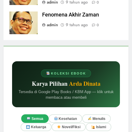
admin
9 tahun ago
0
Fenomena Akhir Zaman
admin
9 tahun ago
0
KOLEKSI EBOOK
Karya Pilihan
Arda Dinata
Tersedia di Google Play Books / KBM App — klik untuk
membaca atau membeli
Semua
Kesehatan
Menulis
Keluarga
Novel/Fiksi
Islami