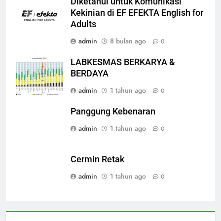
Diketahui untuk Komunikasi
Kekinian di EF EFEKTA English for
Adults
admin
8 bulan ago
0
LABKESMAS BERKARYA &
BERDAYA
admin
1 tahun ago
0
Panggung Kebenaran
admin
1 tahun ago
0
Cermin Retak
admin
1 tahun ago
0