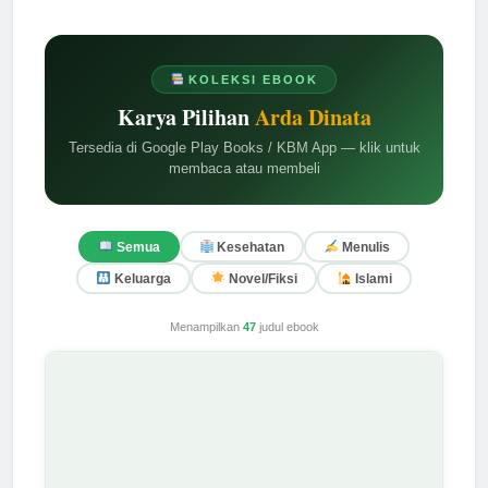
KOLEKSI EBOOK
Karya Pilihan
Arda Dinata
Tersedia di Google Play Books / KBM App — klik untuk
membaca atau membeli
Semua
Kesehatan
Menulis
Keluarga
Novel/Fiksi
Islami
Menampilkan
47
judul ebook