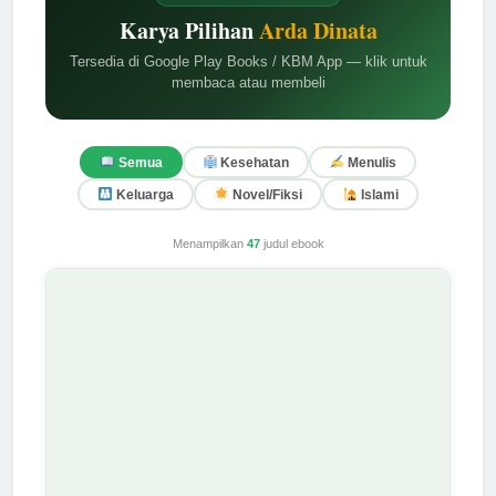
Karya Pilihan
Arda Dinata
Tersedia di Google Play Books / KBM App — klik untuk
membaca atau membeli
Semua
Kesehatan
Menulis
Keluarga
Novel/Fiksi
Islami
Menampilkan
47
judul ebook