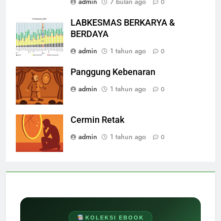
admin
7 bulan ago
0
LABKESMAS BERKARYA &
BERDAYA
admin
1 tahun ago
0
Panggung Kebenaran
admin
1 tahun ago
0
Cermin Retak
admin
1 tahun ago
0
KOLEKSI EBOOK