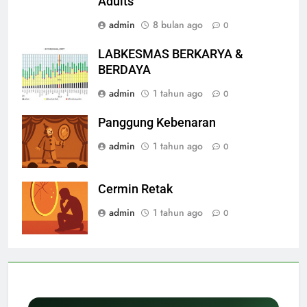
Adults
admin
8 bulan ago
0
LABKESMAS BERKARYA &
BERDAYA
admin
1 tahun ago
0
Panggung Kebenaran
admin
1 tahun ago
0
Cermin Retak
admin
1 tahun ago
0