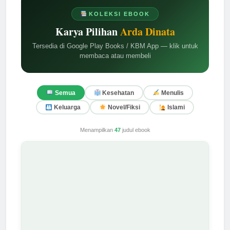
KOLEKSI EBOOK
Karya Pilihan
Arda Dinata
Tersedia di Google Play Books / KBM App — klik untuk
membaca atau membeli
Semua
Kesehatan
Menulis
Keluarga
Novel/Fiksi
Islami
Menampilkan
47
judul ebook