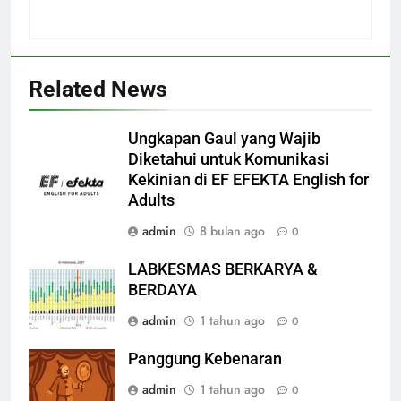
Related News
Ungkapan Gaul yang Wajib
Diketahui untuk Komunikasi
Kekinian di EF EFEKTA English for
Adults
admin
8 bulan ago
0
LABKESMAS BERKARYA &
BERDAYA
admin
1 tahun ago
0
Panggung Kebenaran
admin
1 tahun ago
0