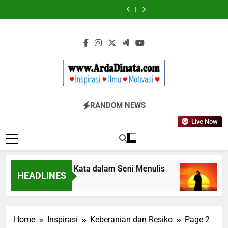
Skip
Wajib
BERDAYA
Wajib
BERDAYA
Diketahui
Diketahui
to
untuk
untuk
content
Komunikasi
Komunikasi
Kekinian
Kekinian
di
di
EF
EF
EFEKTA
EFEKTA
English
English
for
for
Adults
Adults
Www.ArdaDinata
Inspirasi, Ilmu, Dan Motivasi
RANDOM NEWS
Live Now
Terbangkan Kata dalam Seni Menulis
Mel
HEADLINES
3 Tahun Ago
3 Ta
Home
Inspirasi
Keberanian dan Resiko
Page 2