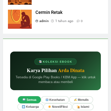
Cermin Retak
admin
1 tahun ago
0
KOLEKSI EBOOK
Karya Pilihan
Arda Dinata
Tersedia di Google Play Books / KBM App — klik untuk
membaca atau membeli
Semua
Kesehatan
Menulis
Keluarga
Novel/Fiksi
Islami