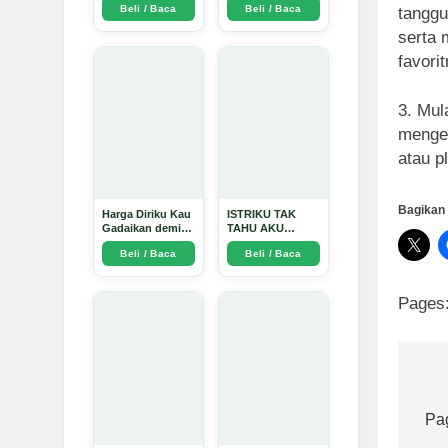
Beli / Baca
Beli / Baca
tangg
Arda Dinata
serta 
favori
3. Mul
mengen
atau p
Bagikan 
Harga Diriku Kau
ISTRIKU TAK
Gadaikan demi
TAHU AKU
Perempuan Itu -
PENGUSAHA
Beli / Baca
Beli / Baca
Arda Dinata
EMAS - Arda
Dinata
Pages
Na
po
Pa