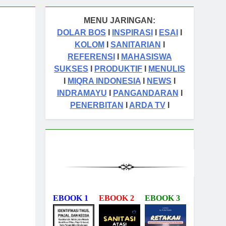
MENU JARINGAN:
DOLAR BOS
I
INSPIRASI
I
ESAI
I
KOLOM
I
SANITARIAN
I
REFERENSI
I
MAHASISWA
SUKSES
I
PRODUKTIF
I
MENULIS
I
MIQRA INDONESIA
I
NEWS
I
INDRAMAYU
I
PANGANDARAN
I
PENERBITAN
I
ARDA TV
I
EBOOK 1
EBOOK 2
EBOOK 3