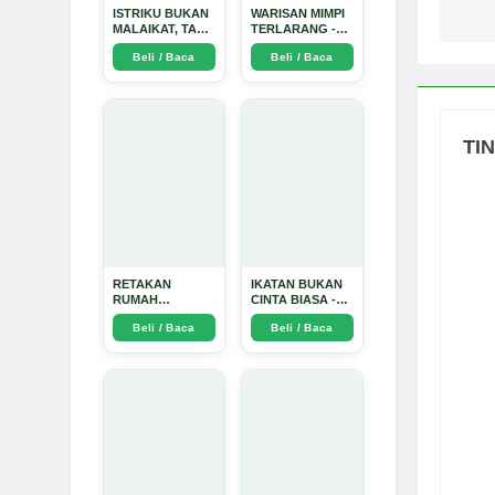
ISTRIKU BUKAN
WARISAN MIMPI
MALAIKAT, TAPI
TERLARANG -
AKU JUGA
Arda Dinata
Beli / Baca
Beli / Baca
TIDAK SUCI -
Arda Dinata
TI
RETAKAN
IKATAN BUKAN
RUMAH
CINTA BIASA -
TANGGA:
Arda Dinata
Beli / Baca
Beli / Baca
Sebuah
Perjalanan
Emosional yang
Intim dan
Mendalam - Arda
Dinata