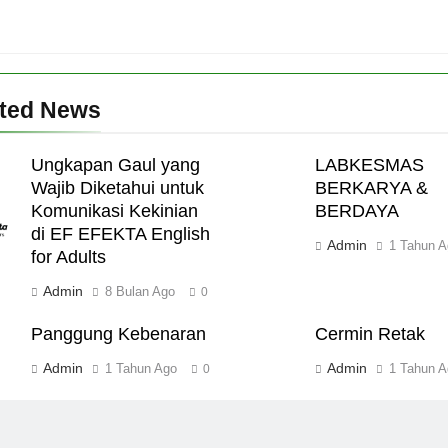
ated News
Ungkapan Gaul yang
LABKESMAS
Wajib Diketahui untuk
BERKARYA &
Komunikasi Kekinian
BERDAYA
di EF EFEKTA English
Admin
1 Tahun A
for Adults
Admin
8 Bulan Ago
0
Panggung Kebenaran
Cermin Retak
Admin
Admin
1 Tahun Ago
1 Tahun A
0