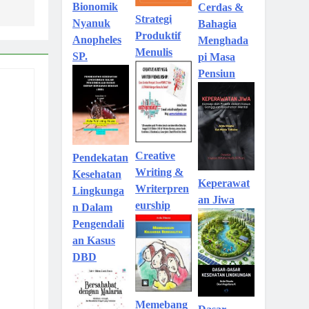
Bionomik
Cerdas &
Strategi
Nyanuk
Bahagia
Produktif
Anopheles
Menghada
Menulis
SP.
pi Masa
Pensiun
Creative
Pendekatan
Writing &
Kesehatan
Keperawat
Writerpren
Lingkunga
an Jiwa
eurship
n Dalam
Pengendali
an Kasus
DBD
Memebang