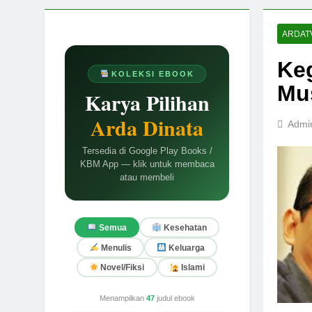
ARDAT
Ke
KOLEKSI EBOOK
Mu
Karya Pilihan
Arda Dinata
Admi
Tersedia di Google Play Books /
KBM App — klik untuk membaca
atau membeli
Semua
Kesehatan
Menulis
Keluarga
Novel/Fiksi
Islami
Menampilkan
47
judul ebook