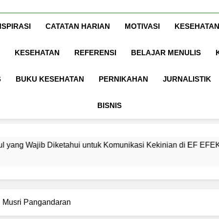
Www.ArdaDinat
Inspirasi, Ilmu, Dan Motivasi
NSPIRASI
CATATAN HARIAN
MOTIVASI
KESEHATAN
KESEHATAN
REFERENSI
BELAJAR MENULIS
S
BUKU KESEHATAN
PERNIKAHAN
JURNALISTIK
BISNIS
etahui untuk Komunikasi Kekinian di EF EFEKTA English for A
l Musri Pangandaran