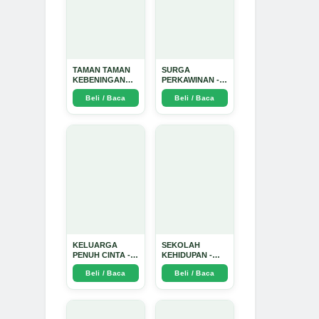
TAMAN TAMAN
SURGA
KEBENINGAN
PERKAWINAN -
HATI - Arda
Arda Dinata
Beli / Baca
Beli / Baca
Dinata
KELUARGA
SEKOLAH
PENUH CINTA -
KEHIDUPAN -
Arda Dinata
Arda Dinata
Beli / Baca
Beli / Baca