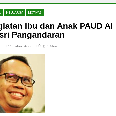
V
KELUARGA
MOTIVASI
giatan Ibu dan Anak PAUD Al
sri Pangandaran
0
n
11 Tahun Ago
1 Mins