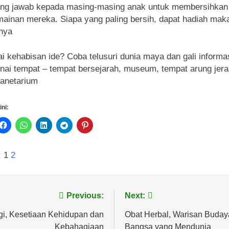
ung jawab kepada masing-masing anak untuk membersihkan
mainan mereka. Siapa yang paling bersih, dapat hadiah mak
tnya
ai kehabisan ide? Coba telusuri dunia maya dan gali informa
ai tempat – tempat bersejarah, museum, tempat arung jer
lanetarium
ini:
:
1
2
vigasi
Previous:
Next:
s
gi, Kesetiaan Kehidupan dan
Obat Herbal, Warisan Buday
Kebahagiaan
Bangsa yang Mendunia