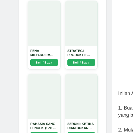
PENA
STRATEGI
MILYARDER:
PRODUKTIF
Kisah, Rahasia
MENULIS
Beli / Baca
Beli / Baca
Sukses, dan
UPDATE - Arda
Panduan Menjadi
Dinata
Penulis 1 Milyar
di KBM App dari
Nol - Arda Dinata
Inilah
1. Bua
yang b
RAHASIA SANG
SERUNI: KETIKA
PENULIS (Seri 1)
DIAM BUKAN
2. Mul
- Arda Dinata
LAGI PILIHAN -