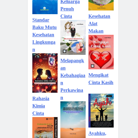
Keluarga
Penuh
Kesehatan
Cinta
Standar
Alat
Baku Mutu
Makan
Kesehatan
Lingkunga
n
Melapangk
an
Mengikat
Kebahagiaa
Cinta Kasih
n
Perkawina
n
Rahasia
Kimia
Cinta
Ayahku,