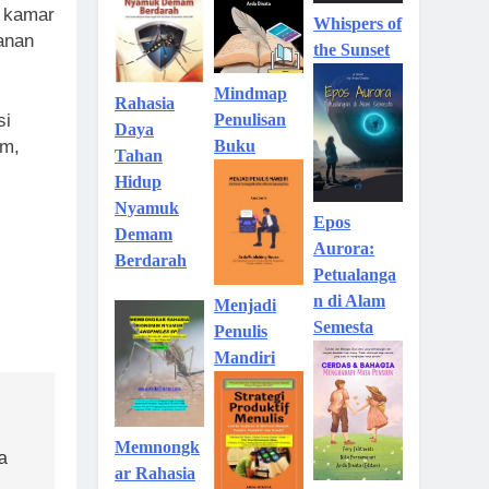
 kamar
Whispers of
anan
the Sunset
Mindmap
Rahasia
Penulisan
si
Daya
Buku
am,
Tahan
Hidup
Nyamuk
Epos
Demam
Aurora:
Berdarah
Petualanga
n di Alam
Menjadi
Semesta
Penulis
Mandiri
Memnongk
a
ar Rahasia