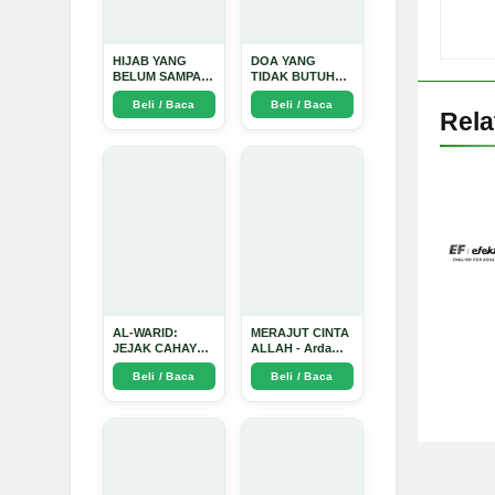
HIJAB YANG
DOA YANG
BELUM SAMPAI
TIDAK BUTUH
KE HATI: Ketika
SINYAL: Kisah
Beli / Baca
Beli / Baca
Cinta Seorang
Tiga Jiwa yang
Rel
Ustadz Menjadi
Tersesat di Era AI
Cermin yang
dan Menemukan
Paling Kejam -
Jalan Pulang di
Arda Dinata
Bulan
Ramadhan" -
Arda Dinata
AL-WARID:
MERAJUT CINTA
JEJAK CAHAYA
ALLAH - Arda
DI ANTARA DUA
Dinata
Beli / Baca
Beli / Baca
ZAMAN - Arda
Dinata