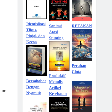
Identisikasi
Sanitasi
RETAKAN
Tikus,
Atasi
Pinjal, dan
Stunting
Kecoa
Pecahan
Cinta
Produktif
Bersahabat
Menulis
Dengan
Artikel
atan
Nyamuk
Kesehatan