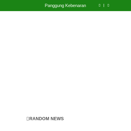
LABKESMAS BERKARYA & BERDAYA
Panggung Kebenaran
Cermin Retak
b Diketahui untuk Komunikasi Kekinian di EF
EFEKTA English for Adults
LABKESMAS BERKARYA & BERDAYA
Panggung Kebenaran
Cermin Retak
RANDOM NEWS