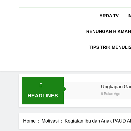
ARDA TV
I
RENUNGAN HIKMAH
TIPS TRIK MENULI
air Kesuksesan
Ungkapan Gaul yang Wajib Dik
8 Bulan Ago
HEADLINES
Home
Motivasi
Kegiatan Ibu dan Anak PAUD A