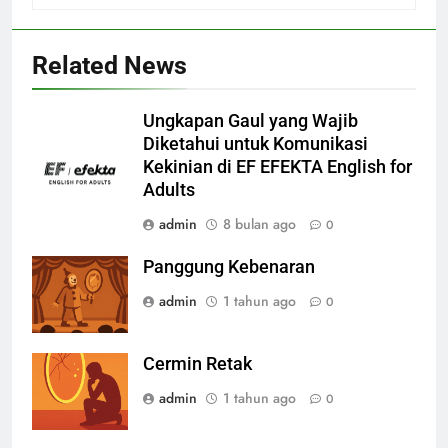
Related News
Ungkapan Gaul yang Wajib
Diketahui untuk Komunikasi
Kekinian di EF EFEKTA English for
Adults
admin
8 bulan ago
0
Panggung Kebenaran
admin
1 tahun ago
0
Cermin Retak
admin
1 tahun ago
0