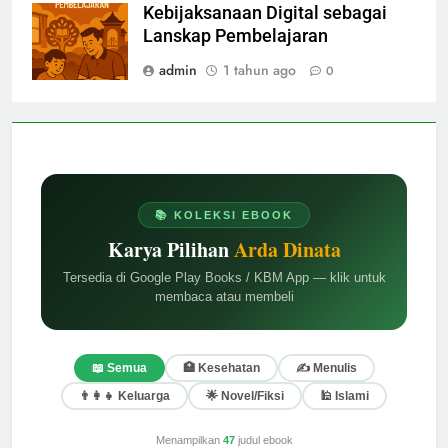
Kebijaksanaan Digital sebagai
Lanskap Pembelajaran
admin
1 tahun ago
0
📚 KOLEKSI EBOOK
Karya Pilihan
Arda Dinata
Tersedia di Google Play Books / KBM App — klik untuk
membaca atau membeli
📖 Semua
🏥 Kesehatan
✍️ Menulis
👨‍👩‍👧 Keluarga
🌟 Novel/Fiksi
🕌 Islami
Menampilkan
47
judul ebook