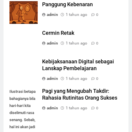
Panggung Kebenaran
admin
1 tahun ago
0
Cermin Retak
admin
1 tahun ago
0
Kebijaksanaan Digital sebagai
Lanskap Pembelajaran
admin
1 tahun ago
0
Pagi yang Mengubah Takdir:
Ilustrasi betapa
Rahasia Rutinitas Orang Sukses
bahagianya bila
hari-hari kita
admin
1 tahun ago
0
diselimuti rasa
senang. Sebab,
hal ini akan jadi