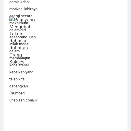
pemicu dan
motivasi lahirnya
energi secara
maksimum
dalam diri
seseorang. Dan
inilah modal
dalam
membangun
konsistensi
kebaikan yang
telah kita
canangkan
(Sumber:
unsplash.com/@goodfacesagency)