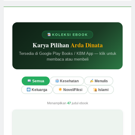
KOLEKSI EBOOK
Karya Pilihan
Arda Dinata
Tersedia di Google Play Books / KBM App — klik untuk
membaca atau membeli
Semua
Kesehatan
Menulis
Keluarga
Novel/Fiksi
Islami
Menampilkan
47
judul ebook