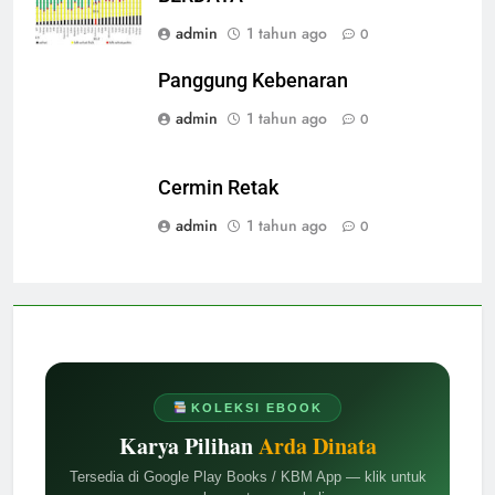
admin
1 tahun ago
0
Panggung Kebenaran
admin
1 tahun ago
0
Cermin Retak
admin
1 tahun ago
0
KOLEKSI EBOOK
Karya Pilihan
Arda Dinata
Tersedia di Google Play Books / KBM App — klik untuk