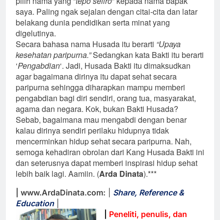
pilih nama yang “
tepo seliro
” kepada nama bapak
saya. Paling ngak sejalan dengan citai-cita dan latar
belakang dunia pendidikan serta minat yang
digelutinya.
Secara bahasa nama Husada itu berarti
“Upaya
kesehatan paripurna.”
Sedangkan kata Bakti itu berarti
‘
Pengabdian
‘. Jadi, Husada Bakti itu dimaksudkan
agar bagaimana dirinya itu dapat sehat secara
paripurna sehingga diharapkan mampu memberi
pengabdian bagi diri sendiri, orang tua, masyarakat,
agama dan negara. Kok, bukan Bakti Husada?
Sebab, bagaimana mau mengabdi dengan benar
kalau dirinya sendiri perilaku hidupnya tidak
mencerminkan hidup sehat secara paripurna. Nah,
semoga kehadiran obrolan dari Kang Husada Bakti ini
dan seterusnya dapat memberi inspirasi hidup sehat
lebih baik lagi. Aamiin. (
Arda Dinata
).***
| www.ArdaDinata.com:
|
Share, Reference &
Education
|
|
Peneliti, penulis, dan