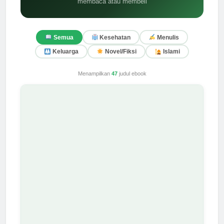
membaca atau membeli
Semua
Kesehatan
Menulis
Keluarga
Novel/Fiksi
Islami
Menampilkan
47
judul ebook