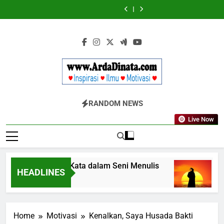
Skip
Wajib
BERDAYA
Wajib
BERDAYA
Diketahui
Diketahui
to
untuk
untuk
content
Komunikasi
Komunikasi
Kekinian
Kekinian
di
di
EF
EF
EFEKTA
EFEKTA
English
English
for
for
Adults
Adults
Www.ArdaDinata
Inspirasi, Ilmu, Dan Motivasi
RANDOM NEWS
Live Now
Terbangkan Kata dalam Seni Menulis
Mel
HEADLINES
3 Tahun Ago
3 Ta
Home
Motivasi
Kenalkan, Saya Husada Bakti