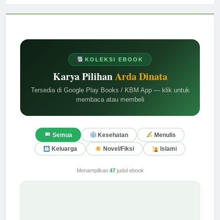
KOLEKSI EBOOK
Karya Pilihan
Arda Dinata
Tersedia di Google Play Books / KBM App — klik untuk
membaca atau membeli
Semua
Kesehatan
Menulis
Keluarga
Novel/Fiksi
Islami
Menampilkan
47
judul ebook