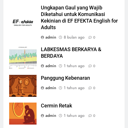
Ungkapan Gaul yang Wajib
Diketahui untuk Komunikasi
Kekinian di EF EFEKTA English for
Adults
admin
8 bulan ago
0
LABKESMAS BERKARYA &
BERDAYA
admin
1 tahun ago
0
Panggung Kebenaran
admin
1 tahun ago
0
Cermin Retak
admin
1 tahun ago
0