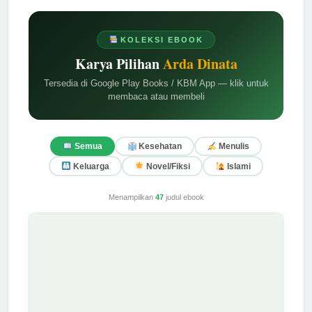
KOLEKSI EBOOK
Karya Pilihan
Arda Dinata
Tersedia di Google Play Books / KBM App — klik untuk
membaca atau membeli
Semua
Kesehatan
Menulis
Keluarga
Novel/Fiksi
Islami
Menampilkan
47
judul ebook