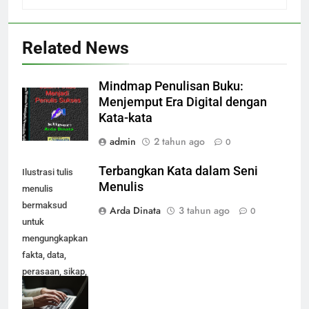
Related News
Mindmap Penulisan Buku:
Menjemput Era Digital dengan
Kata-kata
admin
2 tahun ago
0
Terbangkan Kata dalam Seni
Ilustrasi tulis
Menulis
menulis
bermaksud
Arda Dinata
3 tahun ago
0
untuk
mengungkapkan
fakta, data,
perasaan, sikap,
isi hati dan
pikiran secara