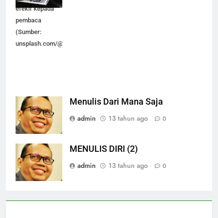
efekif kepada
pembaca
(Sumber:
unsplash.com/@kaitlynbaker)
Menulis Dari Mana Saja
admin
13 tahun ago
0
MENULIS DIRI (2)
admin
13 tahun ago
0