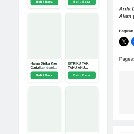
Beli / Baca
Beli / Baca
Arda Dinata
Arda D
Alam 
Bagikan 
Pages
Harga Diriku Kau
ISTRIKU TAK
Gadaikan demi
TAHU AKU
Perempuan Itu -
PENGUSAHA
Beli / Baca
Beli / Baca
Arda Dinata
EMAS - Arda
Dinata
Na
po