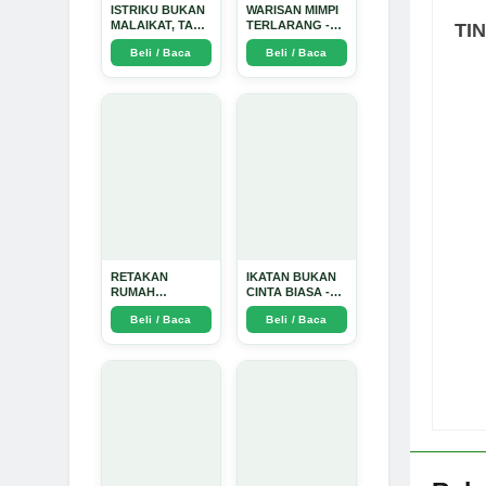
ISTRIKU BUKAN
WARISAN MIMPI
MALAIKAT, TAPI
TERLARANG -
TI
AKU JUGA
Arda Dinata
Beli / Baca
Beli / Baca
TIDAK SUCI -
Arda Dinata
RETAKAN
IKATAN BUKAN
RUMAH
CINTA BIASA -
TANGGA:
Arda Dinata
Beli / Baca
Beli / Baca
Sebuah
Perjalanan
Emosional yang
Intim dan
Mendalam - Arda
Dinata