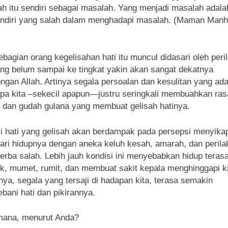
h itu sendiri sebagai masalah. Yang menjadi masalah adala
endiri yang salah dalam menghadapi masalah. (Maman Manhu
ebagian orang kegelisahan hati itu muncul didasari oleh peri
ang belum sampai ke tingkat yakin akan sangat dekatnya
ongan Allah. Artinya segala persoalan dan kesulitan yang ad
a kita –sekecil apapun—justru seringkali membuahkan ras
dan gudah gulana yang membuat gelisah hatinya.
i hati yang gelisah akan berdampak pada persepsi menyikap
ari hidupnya dengan aneka keluh kesah, amarah, dan perila
erba salah. Lebih jauh kondisi ini menyebabkan hidup teras
, mumet, rumit, dan membuat sakit kepala menghinggapi ki
ya, segala yang tersaji di hadapan kita, terasa semakin
ani hati dan pikirannya.
mana, menurut Anda?