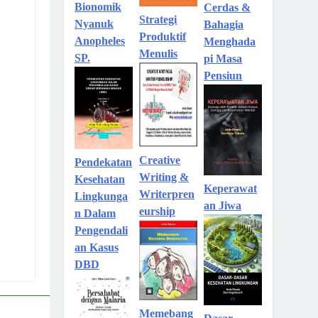
Bionomik
Cerdas &
Strategi
Nyanuk
Bahagia
Produktif
Anopheles
Menghada
Menulis
SP.
pi Masa
Pensiun
Creative
Pendekatan
Writing &
Kesehatan
Keperawat
Writerpren
Lingkunga
an Jiwa
eurship
n Dalam
Pengendali
an Kasus
DBD
Memebang