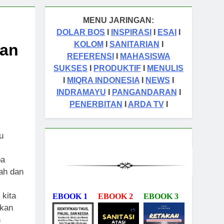
MENU JARINGAN:
DOLAR BOS
I
INSPIRASI
I
ESAI
I
KOLOM
I
SANITARIAN
I
ian
REFERENSI
I
MAHASISWA
SUKSES
I
PRODUKTIF
I
MENULIS
I
MIQRA INDONESIA
I
NEWS
I
INDRAMAYU
I
PANGANDARAN
I
PENERBITAN
I
ARDA TV
I
u
pa
lah dan
 kita
EBOOK 1
EBOOK 2
EBOOK 3
akan
n