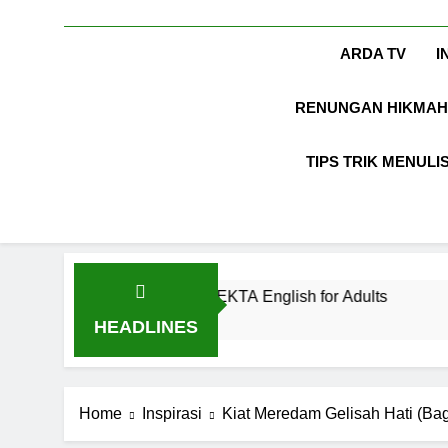
ARDA TV
I
RENUNGAN HIKMAH
TIPS TRIK MENULI
nian di EF EFEKTA English for Adults
LABKE
1 Tahun 
HEADLINES
Home
Inspirasi
Kiat Meredam Gelisah Hati (Bag