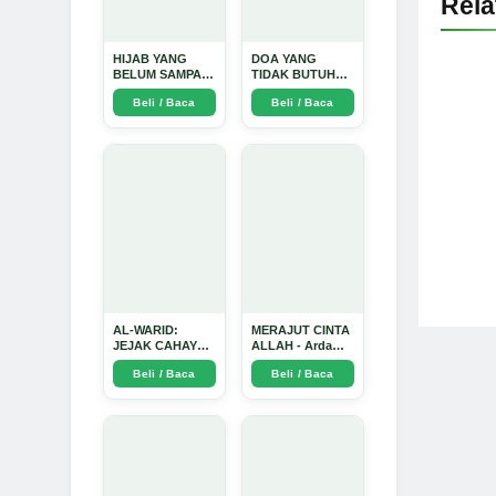
Rel
HIJAB YANG
DOA YANG
BELUM SAMPAI
TIDAK BUTUH
KE HATI: Ketika
SINYAL: Kisah
Beli / Baca
Beli / Baca
Cinta Seorang
Tiga Jiwa yang
Ustadz Menjadi
Tersesat di Era AI
Cermin yang
dan Menemukan
Paling Kejam -
Jalan Pulang di
Arda Dinata
Bulan
Ramadhan" -
Arda Dinata
AL-WARID:
MERAJUT CINTA
JEJAK CAHAYA
ALLAH - Arda
DI ANTARA DUA
Dinata
Beli / Baca
Beli / Baca
ZAMAN - Arda
Dinata