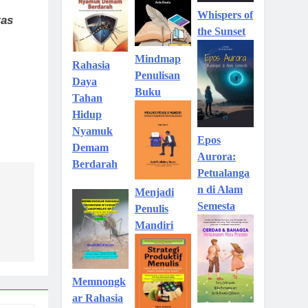
Whispers of
tas
the Sunset
Mindmap
Rahasia
Penulisan
Daya
Buku
Tahan
Hidup
Nyamuk
Epos
Demam
Aurora:
Berdarah
Petualanga
n di Alam
Menjadi
Semesta
Penulis
Mandiri
Memnongk
ar Rahasia