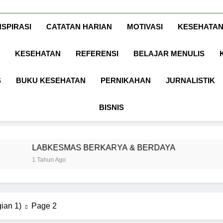
Www.ArdaDinat
Inspirasi, Ilmu, Dan Motivasi
NSPIRASI
CATATAN HARIAN
MOTIVASI
KESEHATAN
KESEHATAN
REFERENSI
BELAJAR MENULIS
S
BUKU KESEHATAN
PERNIKAHAN
JURNALISTIK
BISNIS
SMAS BERKARYA & BERDAYA
Panggung K
Ago
1 Tahun Ago
ian 1)
Page 2