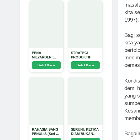
masala
kita s
1997).
Bagi s
kita y
pertol
PENA
STRATEGI
menimp
MILYARDER:
PRODUKTIF
Kisah, Rahasia
MENULIS
cemas 
Beli / Baca
Beli / Baca
Sukses, dan
UPDATE - Arda
Panduan Menjadi
Dinata
Penulis 1 Milyar
di KBM App dari
Kondis
Nol - Arda Dinata
demi h
yang s
sumpek
Kesann
membeb
RAHASIA SANG
SERUNI: KETIKA
Bagai
PENULIS (Seri 1)
DIAM BUKAN
- Arda Dinata
LAGI PILIHAN -