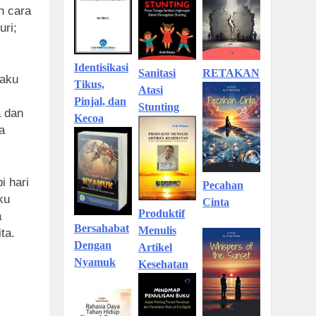
h cara
ri;
Identisikasi
Sanitasi
RETAKAN
laku
Tikus,
Atasi
Pinjal, dan
Stunting
a dan
Kecoa
a
i hari
Pecahan
ku
Cinta
Produktif
a
Bersahabat
Menulis
ta.
Dengan
Artikel
Nyamuk
Kesehatan