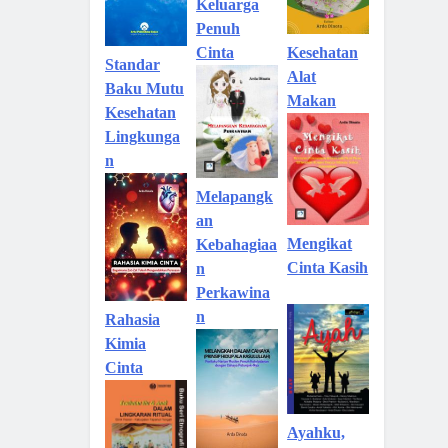
Keluarga
Penuh
Kesehatan
Cinta
Standar
Alat
Baku Mutu
Makan
Kesehatan
Lingkunga
n
Melapangk
an
Mengikat
Kebahagiaa
Cinta Kasih
n
Perkawina
n
Rahasia
Kimia
Cinta
Ayahku,