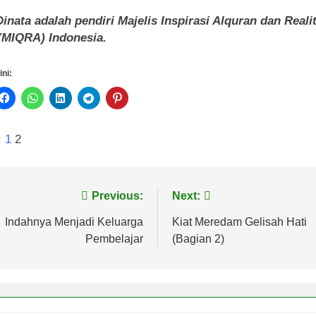
inata adalah pendiri Majelis Inspirasi Alquran dan Reali
(MIQRA) Indonesia.
ini:
:
1
2
vigasi
Previous:
Next:
s
Indahnya Menjadi Keluarga
Kiat Meredam Gelisah Hati
Pembelajar
(Bagian 2)