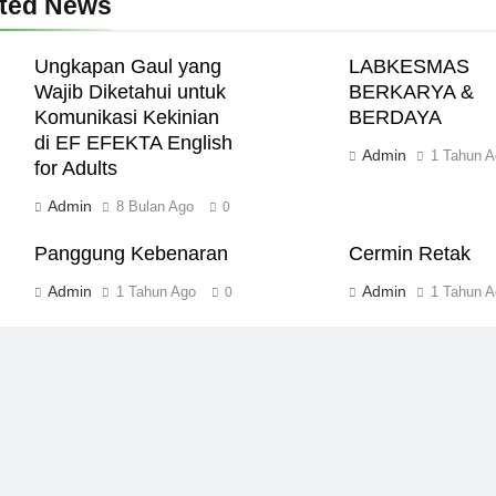
ated News
Ungkapan Gaul yang
LABKESMAS
Wajib Diketahui untuk
BERKARYA &
Komunikasi Kekinian
BERDAYA
di EF EFEKTA English
Admin
1 Tahun A
for Adults
Admin
8 Bulan Ago
0
Panggung Kebenaran
Cermin Retak
Admin
Admin
1 Tahun Ago
1 Tahun A
0