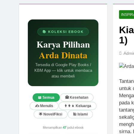
INSPIR
Kia
📚 KOLEKSI EBOOK
1)
Karya Pilihan
Arda Dinata
Admi
Tersedia di Google Play Books /
KBM App — klik untuk membaca
atau membeli
Tantan
untuk 
Mengap
📖 Semua
🏥 Kesehatan
pada k
✍️ Menulis
👨‍👩‍👧 Keluarga
tantan
🌟 Novel/Fiksi
🕌 Islami
sekali
mengha
Menampilkan
47
judul ebook
sirna.