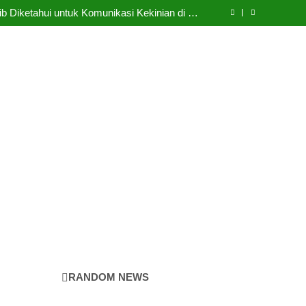
Cermin Retak
b Diketahui untuk Komunikasi Kekinian di EF
EFEKTA English for Adults
LABKESMAS BERKARYA & BERDAYA
Panggung Kebenaran
Cermin Retak
b Diketahui untuk Komunikasi Kekinian di EF
EFEKTA English for Adults
LABKESMAS BERKARYA & BERDAYA
Panggung Kebenaran
Cermin Retak
RANDOM NEWS