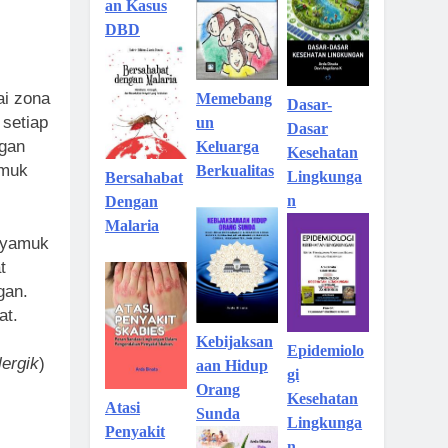
an Kasus
DBD
ai zona
Memebang
Dasar-
 setiap
un
Dasar
ngan
Keluarga
Kesehatan
amuk
Berkualitas
Lingkunga
Bersahabat
n
Dengan
Malaria
 nyamuk
t
gan.
at.
Kebijaksan
Epidemiolo
lergik
)
aan Hidup
gi
Orang
Kesehatan
Atasi
Sunda
Lingkunga
Penyakit
n