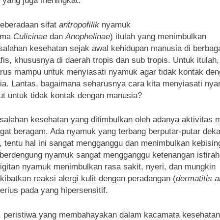
i yang juga meningkat.
keberadaan sifat
antropofilik
nyamuk
tama
Culicinae
dan
Anophelinae
) itulah yang menimbulkan
alahan kesehatan sejak awal kehidupan manusia di berbag
fis, khususnya di daerah tropis dan sub tropis. Untuk itulah,
arus mampu untuk menyiasati nyamuk agar tidak kontak de
a. Lantas, bagaimana seharusnya cara kita menyiasati ny
ut untuk tidak kontak dengan manusia?
alahan kesehatan yang ditimbulkan oleh adanya aktivitas
ngat beragam. Ada nyamuk yang terbang berputar-putar deka
a, tentu hal ini sangat mengganggu dan menimbulkan kebisin
berdengung nyamuk sangat mengganggu ketenangan istirah
gigitan nyamuk menimbulkan rasa sakit, nyeri, dan mungkin
ibatkan reaksi alergi kulit dengan peradangan (
dermatitis a
erius pada yang hipersensitif.
i, peristiwa yang membahayakan dalam kacamata kesehatan