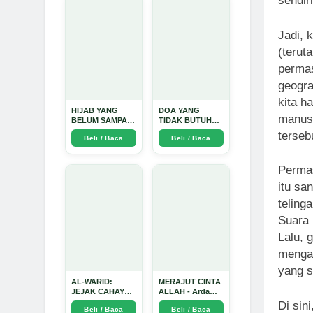
sendir
Mendalam - Arda
Dinata
Jadi, 
(teru
permas
geogra
kita h
HIJAB YANG
DOA YANG
manusi
BELUM SAMPAI
TIDAK BUTUH
KE HATI: Ketika
SINYAL: Kisah
terseb
Beli / Baca
Beli / Baca
Cinta Seorang
Tiga Jiwa yang
Ustadz Menjadi
Tersesat di Era AI
Cermin yang
dan Menemukan
Permas
Paling Kejam -
Jalan Pulang di
Arda Dinata
Bulan
itu sa
Ramadhan" -
Arda Dinata
teling
Suara 
Lalu, 
mengak
yang s
AL-WARID:
MERAJUT CINTA
JEJAK CAHAYA
ALLAH - Arda
DI ANTARA DUA
Dinata
Di sin
Beli / Baca
Beli / Baca
ZAMAN - Arda