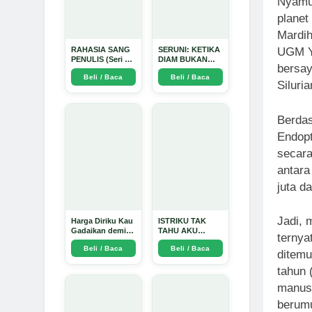
Nyamu
planet
Mardih
RAHASIA SANG
SERUNI: KETIKA
UGM Yo
PENULIS (Seri 1)
DIAM BUKAN
bersay
- Arda Dinata
LAGI PILIHAN -
Beli / Baca
Beli / Baca
Arda Dinata
Siluri
Berdas
Endopt
secara
antara
juta d
Jadi, 
Harga Diriku Kau
ISTRIKU TAK
Gadaikan demi
TAHU AKU
ternya
Perempuan Itu -
PENGUSAHA
Beli / Baca
Beli / Baca
Arda Dinata
EMAS - Arda
ditemu
Dinata
tahun 
manusi
berumu