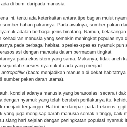
 ada di bumi daripada manusia.
na ini, tentu ada keterkaitan antara tipe bagian mulut nya
n sumber bahan pakannya. Pada awalnya, sumber pakan da
nyamuk adalah berbagai jenis binatang. Namun, belakangan
 kehadiran manusia yang semakin meningkat populasinya 
tasnya pada berbagai habitat, spesies-spesies nyamuk pun 
erasosiasi dengan manusia dalam bermacam tingkat
tannya pada ekosistem yang sama. Makanya, tidak aneh k
ni sejumlah spesies nyamuk itu ada yang menjadi
t
antropofilik
(baca: menjadikan manusia di dekat habitatnya
i sumber pakan darah utama).
jauh, kondisi adanya manusia yang berasosiasi secara tidak
a dengan nyamuk yang telah berubah perilakunya itu, kehid
 menjadi terganggu. Hal ini berdampak pada frekuensi gigi
 yang juga mengisap darah manusia semakin tinggi, baik 
au siang hari sejalan dengan peningkatan populasi nyamuk i