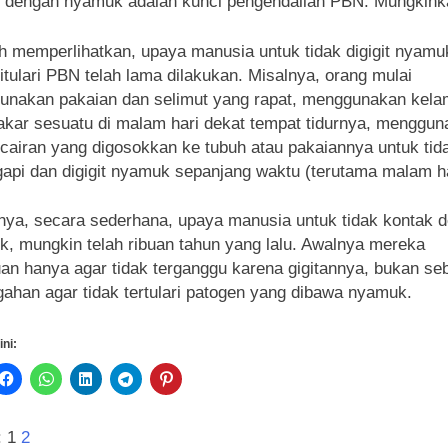
 dengan nyamuk adalah kunci pengendalian PBN. Mungkin
h memperlihatkan, upaya manusia untuk tidak digigit nyamu
ditulari PBN telah lama dilakukan. Misalnya, orang mulai
nakan pakaian dan selimut yang rapat, menggunakan kela
ar sesuatu di malam hari dekat tempat tidurnya, menggun
cairan yang digosokkan ke tubuh atau pakaiannya untuk tid
gapi dan digigit nyamuk sepanjang waktu (terutama malam ha
ya, secara sederhana, upaya manusia untuk tidak kontak 
, mungkin telah ribuan tahun yang lalu. Awalnya mereka
uan hanya agar tidak terganggu karena gigitannya, bukan se
ahan agar tidak tertulari patogen yang dibawa nyamuk.
ini:
:
1
2