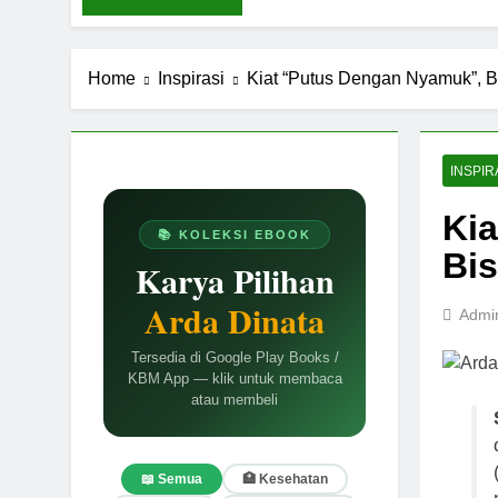
Home
Inspirasi
Kiat “Putus Dengan Nyamuk”, 
INSPIR
Ki
📚 KOLEKSI EBOOK
Bi
Karya Pilihan
Arda Dinata
Admi
Tersedia di Google Play Books /
KBM App — klik untuk membaca
atau membeli
📖 Semua
🏥 Kesehatan