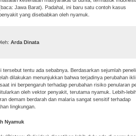
masalah kesehatan masyarakat di dunia, termasuk Indonesi
(baca: Jawa Barat). Padahal, ini baru satu contoh kasus
penyakit yang disebabkan oleh nyamuk.
leh: 
Arda Dinata
i tersebut tentu ada sebabnya. Berdasarkan sejumlah peneli
elah dilakukan menunjukkan bahwa terjadinya perubahan ikl
 saat ini berpengaruh terhadap perubahan risiko penularan p
itularkan oleh vektor penyakit, terutama nyamuk. Lebih-lebi
ran demam berdarah dan malaria sangat sensitif terhadap
han lingkungan.
ah Nyamuk