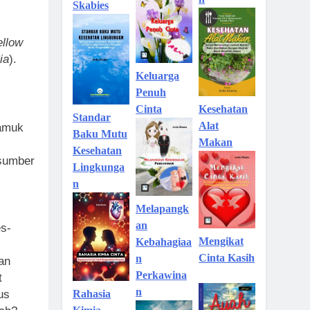
Skabies
ellow
ia
).
Keluarga
Penuh
Kesehatan
Cinta
Standar
Alat
yamuk
Baku Mutu
Makan
Kesehatan
rsumber
Lingkunga
n
Melapangk
an
s-
Mengikat
Kebahagiaa
Cinta Kasih
n
an
Perkawina
t
n
Rahasia
us