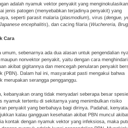
ngan adalah nyamuk vektor penyakit yang menginokulasikan
ai jenis patogen (menyebabkan terjadinya penyakit) yang
aya, seperti parasit malaria (
plasmodium
), virus (
dengue, y
 Japanese encephalitis
), dan cacing filaria (
Wuchereria, Brug
k Cara
 umum, sebenarnya ada dua alasan untuk pengendalian n
 maupun nonvektor penyakit, yaitu dengan cara menghindari
an akibat gigitannya dan mencegah penularan penyakit be
 (PBN). Dalam hal ini, masyarakat pasti mengakui bahwa
k merupakan serangga pengganggu.
 kebanyakan orang tidak menyadari seberapa besar spesie
s nyamuk tertentu di sekitarnya yang menimbulkan risiko
ran penyakit yang berbahaya bagi dirinya. Padahal, kenyata
ukkan kalau gangguan kesehatan akibat PBN muncul akiba
a kontak dengan nyamuk vektor yang infeksiosa, maka put