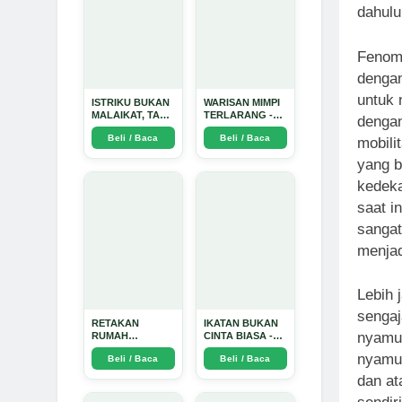
dahulu
Fenome
denga
untuk 
ISTRIKU BUKAN
WARISAN MIMPI
MALAIKAT, TAPI
TERLARANG -
dengan
AKU JUGA
Arda Dinata
Beli / Baca
Beli / Baca
mobili
TIDAK SUCI -
Arda Dinata
yang b
kedeka
saat i
sanga
menjad
Lebih 
sengaj
RETAKAN
IKATAN BUKAN
nyamuk
RUMAH
CINTA BIASA -
TANGGA:
Arda Dinata
nyamuk
Beli / Baca
Beli / Baca
Sebuah
Perjalanan
dan at
Emosional yang
Intim dan