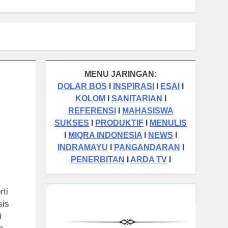
MENU JARINGAN:
DOLAR BOS
I
INSPIRASI
I
ESAI
I
KOLOM
I
SANITARIAN
I
REFERENSI
I
MAHASISWA
SUKSES
I
PRODUKTIF
I
MENULIS
I
MIQRA INDONESIA
I
NEWS
I
INDRAMAYU
I
PANGANDARAN
I
PENERBITAN
I
ARDA TV
I
rti
sis
i