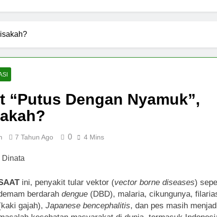
Bisakah?
ASI
at “Putus Dengan Nyamuk”,
sakah?
0
n
7 Tahun Ago
4 Mins
SAAT
ini, penyakit tular vektor (
vector borne diseases
) sepe
demam berdarah
dengue
(DBD), malaria, cikungunya, filaria
(kaki gajah),
Japanese bencephalitis
, dan pes masih menjad