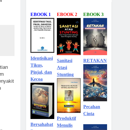
a
EBOOK 1
EBOOK 2
EBOOK 3
Identisikasi
Sanitasi
RETAKAN
Tikus,
tian
Atasi
Pinjal, dan
im
Stunting
Kecoa
enyakit
h
Pecahan
Cinta
Produktif
Bersahabat
Menulis