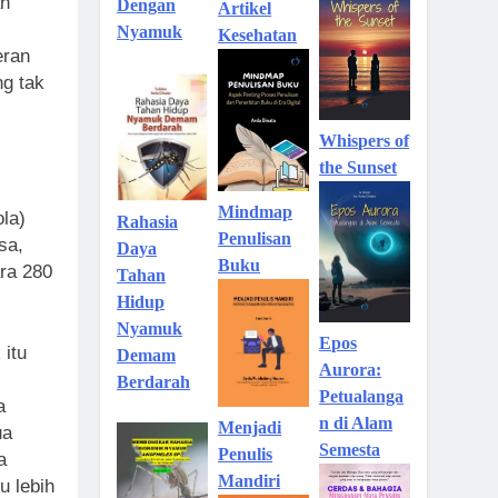
an
Dengan
Artikel
Nyamuk
Kesehatan
eran
g tak
Whispers of
the Sunset
Mindmap
la)
Rahasia
Penulisan
sa,
Daya
Buku
ara 280
Tahan
Hidup
Nyamuk
Epos
itu
Demam
Aurora:
Berdarah
Petualanga
a
n di Alam
Menjadi
ua
Semesta
Penulis
a
Mandiri
u lebih