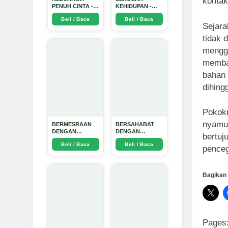
kontak
PENUH CINTA -
KEHIDUPAN -
Arda Dinata
Arda Dinata
Beli / Baca
Beli / Baca
Sejara
tidak 
menggu
membak
bahan 
dihing
Pokokn
nyamuk
BERMESRAAN
BERSAHABAT
DENGAN
DENGAN
bertuj
KEBAIKAN - Arda
NYAMUK: Jurus
Beli / Baca
Beli / Baca
Dinata
Jitu Atasi
penceg
Penyakit
Bersumber
Nyamuk - Arda
Dinata
Bagikan 
Pages