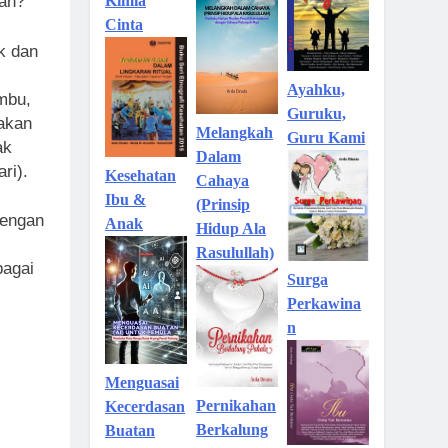
Kimia
kah?
Cinta
k dan
Ayahku,
mbu,
Guruku,
akan
Melangkah
Guru Kami
ak
Dalam
ri).
Kesehatan
Cahaya
Ibu &
(Prinsip
dengan
Anak
Hidup Ala
Rasulullah)
bagai
Surga
Perkawina
n
Menguasai
Pernikahan
Kecerdasan
Berkalung
Buatan