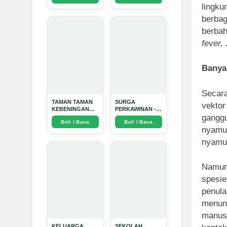
lingku
Dinata
berbag
berbah
fever,
Banya
Secara
TAMAN TAMAN
SURGA
vektor
KEBENINGAN
PERKAWINAN -
ganggu
HATI - Arda
Arda Dinata
Beli / Baca
Beli / Baca
Dinata
nyamuk
nyamu
Namun,
spesie
penula
menunj
manusi
KELUARGA
SEKOLAH