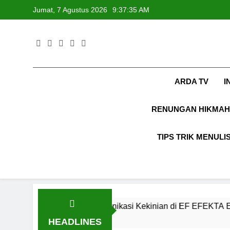
Skip
Jumat, 7 Agustus 2026
9:37:36 AM
to
content
ARDA TV
I
RENUNGAN HIKMAH
TIPS TRIK MENULI
ntuk Komunikasi Kekinian di EF EFEKTA English for Adults
HEADLINES