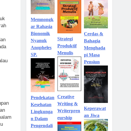
muk
Memnongk
rah
ar Rahasia
Bionomik
Cerdas &
Strategi
dan
Nyanuk
Bahagia
Produktif
ada
Anopheles
Menghada
Menulis
SP.
pi Masa
alau
Pensiun
Creative
Pendekatan
upan
Writing &
Kesehatan
Keperawat
tan
Writerpren
Lingkunga
an Jiwa
malam
eurship
n Dalam
tu
Pengendali