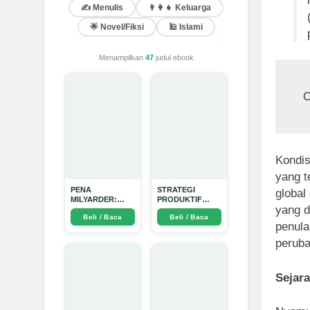
✍️ Menulis
👨‍👩‍👧 Keluarga
🌟 Novel/Fiksi
🕌 Islami
Menampilkan
47
judul ebook
O
Kondis
yang t
PENA
STRATEGI
global
MILYARDER:
PRODUKTIF
yang d
Kisah, Rahasia
MENULIS
Beli / Baca
Beli / Baca
Sukses, dan
UPDATE - Arda
penula
Panduan Menjadi
Dinata
Penulis 1 Milyar
peruba
di KBM App dari
Nol - Arda Dinata
Sejar