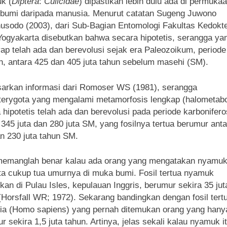
k (
Diptera
:
Culicidae
) dipastikan lebih dulu ada di permuka
 bumi daripada manusia. Menurut catatan Sugeng Juwono
usodo (2003), dari Sub-Bagian Entomologi Fakultas Kedokt
gyakarta disebutkan bahwa secara hipotetis, serangga yan
ap telah ada dan berevolusi sejak era Paleozoikum, periode
an, antara 425 dan 405 juta tahun sebelum masehi (SM).
arkan informasi dari Romoser WS (1981), serangga
erygota yang mengalami metamorfosis lengkap (halometabo
 hipotetis telah ada dan berevolusi pada periode karbonifero
 345 juta dan 280 juta SM, yang fosilnya tertua berumur ant
an 230 juta tahun SM.
memanglah benar kalau ada orang yang mengatakan nyamuk 
ta cukup tua umurnya di muka bumi. Fosil tertua nyamuk
kan di Pulau Isles, kepulauan Inggris, berumur sekira 35 jut
(Horsfall WR; 1972). Sekarang bandingkan dengan fosil tert
a (Homo sapiens) yang pernah ditemukan orang yang hany
r sekira 1,5 juta tahun. Artinya, jelas sekali kalau nyamuk it