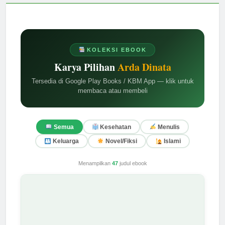
KOLEKSI EBOOK
Karya Pilihan
Arda Dinata
Tersedia di Google Play Books / KBM App — klik untuk
membaca atau membeli
Semua
Kesehatan
Menulis
Keluarga
Novel/Fiksi
Islami
Menampilkan
47
judul ebook