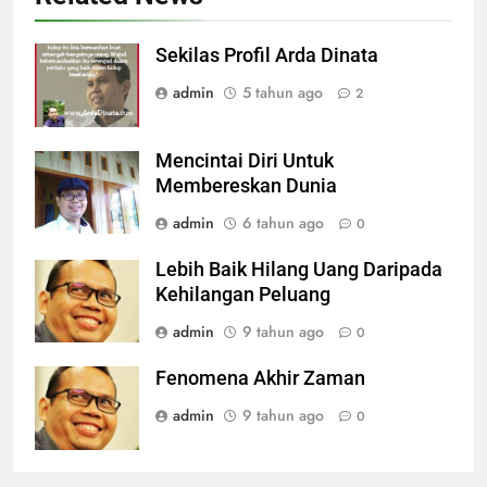
Sekilas Profil Arda Dinata
admin
5 tahun ago
2
Mencintai Diri Untuk
Membereskan Dunia
admin
6 tahun ago
0
Lebih Baik Hilang Uang Daripada
Kehilangan Peluang
admin
9 tahun ago
0
Fenomena Akhir Zaman
admin
9 tahun ago
0