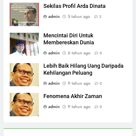
Sekilas Profil Arda Dinata
admin
5 tahun ago
2
Mencintai Diri Untuk
Membereskan Dunia
admin
6 tahun ago
0
Lebih Baik Hilang Uang Daripada
Kehilangan Peluang
admin
9 tahun ago
0
Fenomena Akhir Zaman
admin
9 tahun ago
0