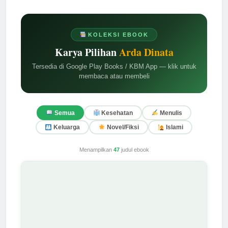
KOLEKSI EBOOK
Karya Pilihan
Arda Dinata
Tersedia di Google Play Books / KBM App — klik untuk
membaca atau membeli
Semua
Kesehatan
Menulis
Keluarga
Novel/Fiksi
Islami
Menampilkan
47
judul ebook