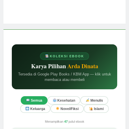
KOLEKSI EBOOK
Karya Pilihan
Arda Dinata
Tersedia di Google Play Books / KBM App — klik untuk
membaca atau membeli
Semua
Kesehatan
Menulis
Keluarga
Novel/Fiksi
Islami
Menampilkan
47
judul ebook