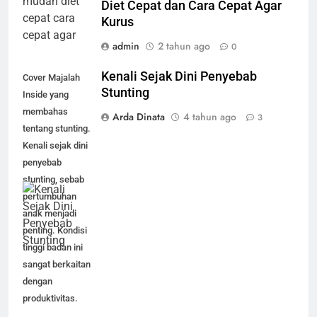
Diet Cepat dan Cara Cepat Agar
Kurus
admin
2 tahun ago
0
Kenali Sejak Dini Penyebab
Cover Majalah
Stunting
Inside yang
membahas
Arda Dinata
4 tahun ago
3
tentang stunting.
Kenali sejak dini
penyebab
stunting, sebab
pertumbuhan
anak menjadi
penting. Kondisi
tinggi badan ini
sangat berkaitan
dengan
produktivitas.