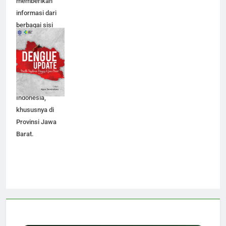
memberikan
informasi dari
berbagai sisi
mengenai seluk-
beluk yang
mempengaruhi
perjalanan
penyakit DBD, di
Indonesia,
khususnya di
Provinsi Jawa
Barat.