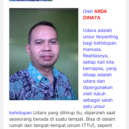
Oleh
ARDA
DINATA
Udara adalah
unsur terpenting
bagi kehidupan
manusia.
Realitasnya,
setiap kali kita
bernapas, yang
diisap adalah
udara dan
dipergunakan
oleh tubuh
sebagai salah
satu unsur
kehidupan.
Udara yang dihirup itu, diperoleh saat
seseorang berada di suatu tempat. Bisa di dalam
rumah dan tempat-tempat umum (TTU), seperti