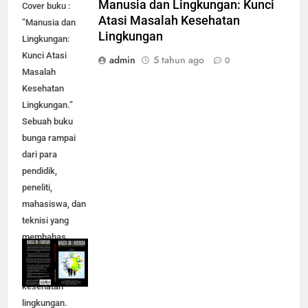
Manusia dan Lingkungan: Kunci
Cover buku :
Atasi Masalah Kesehatan
”Manusia dan
Lingkungan
Lingkungan:
Kunci Atasi
admin
5 tahun ago
0
Masalah
Kesehatan
Lingkungan.”
Sebuah buku
bunga rampai
dari para
pendidik,
peneliti,
mahasiswa, dan
teknisi yang
membahas
masalah dan
solusi
kesehatan
lingkungan.