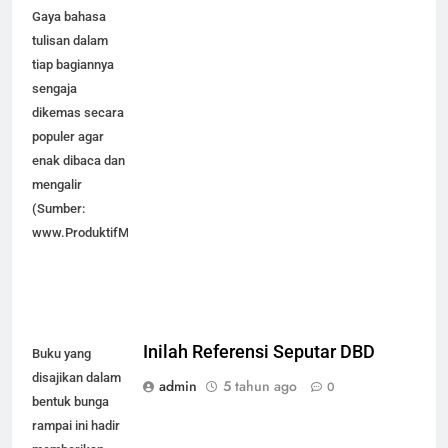
Gaya bahasa
tulisan dalam
tiap bagiannya
sengaja
dikemas secara
populer agar
enak dibaca dan
mengalir
(Sumber:
www.ProduktifMenulis.com)
Inilah Referensi Seputar DBD
Buku yang
disajikan dalam
admin
5 tahun ago
0
bentuk bunga
rampai ini hadir