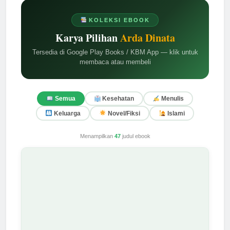
KOLEKSI EBOOK
Karya Pilihan
Arda Dinata
Tersedia di Google Play Books / KBM App — klik untuk
membaca atau membeli
Semua
Kesehatan
Menulis
Keluarga
Novel/Fiksi
Islami
Menampilkan
47
judul ebook