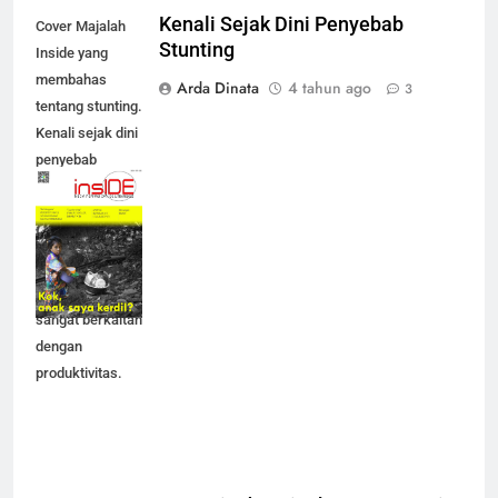
Kenali Sejak Dini Penyebab
Cover Majalah
Stunting
Inside yang
membahas
Arda Dinata
4 tahun ago
3
tentang stunting.
Kenali sejak dini
penyebab
stunting, sebab
pertumbuhan
anak menjadi
penting. Kondisi
tinggi badan ini
sangat berkaitan
dengan
produktivitas.