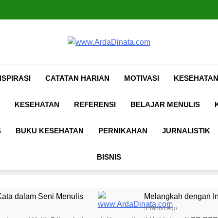
Www.ArdaDina
Inspirasi, Ilmu, Dan Motivasi
NSPIRASI
CATATAN HARIAN
MOTIVASI
KESEHATAN
KESEHATAN
REFERENSI
BELAJAR MENULIS
S
BUKU KESEHATAN
PERNIKAHAN
JURNALISTIK
BISNIS
ata dalam Seni Menulis
Melangkah dengan In
3 Tahun Ago