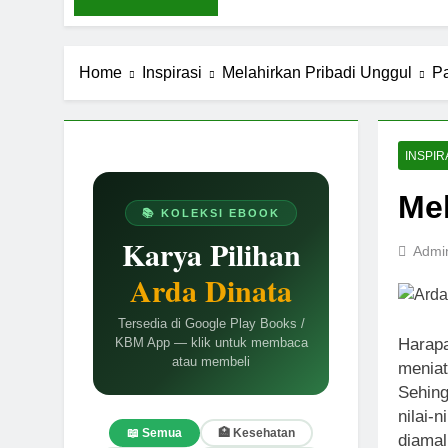
Ungkapan Gau
8 Bulan Ago
LABKESMAS
Home
Inspirasi
Melahirkan Pribadi Unggul
P
1 Tahun Ago
Kebijaksanaa
1 Tahun Ago
Gravitasi Ru
INSPIR
1 Tahun Ago
Mel
Mindmap Penu
📚 KOLEKSI EBOOK
2 Tahun Ago
Karya Pilihan
Admi
Memahami Sin
Arda Dinata
2 Tahun Ago
Tersedia di Google Play Books /
Harap
KBM App — klik untuk membaca
atau membeli
meniat
Sehing
nilai-n
📖 Semua
🏥 Kesehatan
diamal