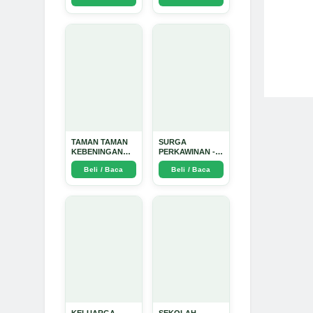
Dinata
TAMAN TAMAN
SURGA
KEBENINGAN
PERKAWINAN -
HATI - Arda
Arda Dinata
Beli / Baca
Beli / Baca
Dinata