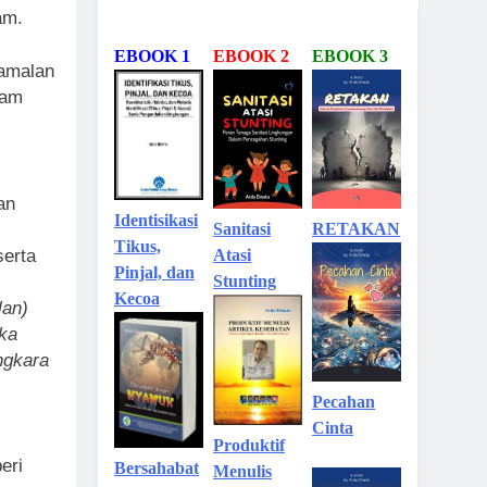
am.
EBOOK 1
EBOOK 2
EBOOK 3
 amalan
lam
an
Identisikasi
Sanitasi
RETAKAN
Tikus,
serta
Atasi
Pinjal, dan
Stunting
Kecoa
lan)
eka
angkara
Pecahan
Cinta
Produktif
eri
Bersahabat
Menulis