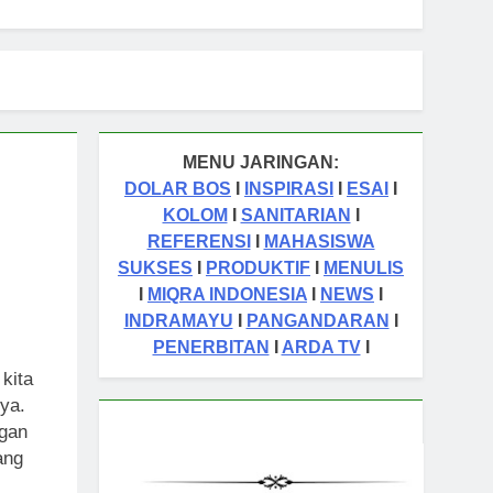
TA English for Adults
aran
Cermin Retak
1 Tahun Ago
malah sebagai Pintu Kehidupan
un Ago
MENU JARINGAN:
tas Orang Sukses
DOLAR BOS
I
INSPIRASI
I
ESAI
I
KOLOM
I
SANITARIAN
I
REFERENSI
I
MAHASISWA
SUKSES
I
PRODUKTIF
I
MENULIS
I
MIQRA INDONESIA
I
NEWS
I
INDRAMAYU
I
PANGANDARAN
I
PENERBITAN
I
ARDA TV
I
 kita
ya.
ngan
yang