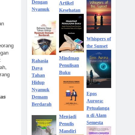
Dengan
Artikel
Nyamuk
Kesehatan
an
Whispers of
eorang
the Sunset
ngan
Mindmap
t
Rahasia
Penulisan
ah,
Daya
Buku
orang
Tahan
Hidup
Nyamuk
Epos
tas
Demam
Aurora:
Berdarah
Petualanga
n di Alam
Menjadi
Semesta
Penulis
Mandiri