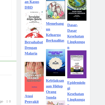
an Kasus
DBD
Memebang
Dasar-
un
Dasar
Keluarga
Kesehatan
Berkualitas
Lingkunga
Bersahabat
n
Dengan
Malaria
Kebijaksan
Epidemiolo
aan Hidup
gi
Orang
Kesehatan
Atasi
Sunda
Lingkunga
go
Penyakit
0