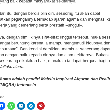
yang baik kepada masyarakat sekitarnya.
dari itu, dengan berdisiplin diri, seseorng itu akan dapat
atkan pegangannya terhadap ajaran agama dan menghasilk
erja yang cemerlang serta prestatif –unggul–.
ya, dengan dimilikinya sifat-sifat unggul tersebut, maka ses
sangat beruntung karena ia mampu mengemudi hidupnya de
purnaan”. Dan kondisi demikian, membuat seseorang dapa
an dengan baik kepada dirinya dan alam sekitarnya. Bukank
seseorang dikatakan baik, manakala ia dapat berguna bagi 
allahu’alam.
.
Dinata
adalah pendiri Majelis Inspirasi Alquran dan Reali
(MIQRA) Indonesia.
ini: