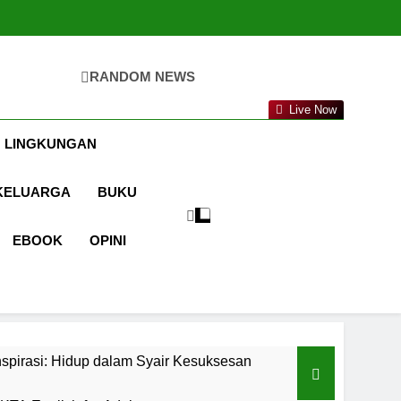
RANDOM NEWS
ta.com
Live Now
 LINGKUNGAN
KELUARGA
BUKU
EBOOK
OPINI
spirasi: Hidup dalam Syair Kesuksesan