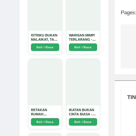
Pages
ISTRIKU BUKAN
WARISAN MIMPI
Na
MALAIKAT, TAPI
TERLARANG -
AKU JUGA
Arda Dinata
po
Beli / Baca
Beli / Baca
TIDAK SUCI -
Arda Dinata
TI
RETAKAN
IKATAN BUKAN
RUMAH
CINTA BIASA -
TANGGA:
Arda Dinata
Beli / Baca
Beli / Baca
Sebuah
Perjalanan
Emosional yang
Intim dan