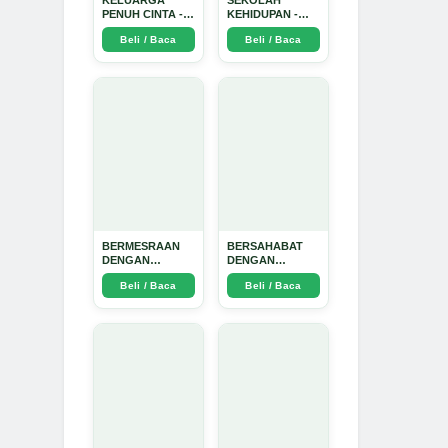
KELUARGA
SEKOLAH
PENUH CINTA -
KEHIDUPAN -
Arda Dinata
Arda Dinata
Beli / Baca
Beli / Baca
BERMESRAAN
BERSAHABAT
DENGAN
DENGAN
KEBAIKAN - Arda
NYAMUK: Jurus
Beli / Baca
Beli / Baca
Dinata
Jitu Atasi
Penyakit
Bersumber
Nyamuk - Arda
Dinata