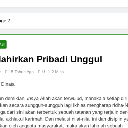
l yang Wajib Diketahui untuk Komunikasi Kekinian di EF EFEK
 BERKARYA & BERDAYA
Panggung Keben
age 2
1 Tahun Ago
n Digital sebagai Lanskap Pembelajaran
Bas
1 Tah
h
Pagi yang Mengubah Takdir: Rahasia Rutini
ASI
2 Tahun Ago
ahirkan Pribadi Unggul
lisan Buku: Menjemput Era Digital dengan Kata-kata
0
n
15 Tahun Ago
2 Mins
drom Geriatri: Tantangan dan Harapan untuk Lansia
an demikian,
insya
Allah akan terwujud, manakala setiap diri
kan secara sungguh-sungguh lagi ikhlas mengharap ridha-N
ga dari sini akan terbentuk sebuah tatanan yang terjalin de
ilai akhlakul karimah. Dan melalui nilai-nilai ini dan disiplin 
kan oleh anggota masyarakat, maka akan lahirlah sebuah