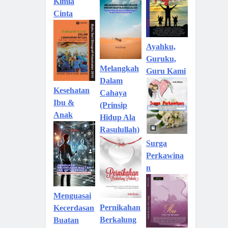
Kimia
Cinta
Ayahku,
Guruku,
Melangkah
Guru Kami
Dalam
Kesehatan
Cahaya
Ibu &
(Prinsip
Anak
Hidup Ala
Rasulullah)
Surga
Perkawina
n
Menguasai
Pernikahan
Kecerdasan
Berkalung
Buatan