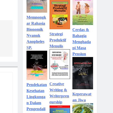
Memnongk
ar Rahasia
Bionomik
Cerdas &
Strategi
Nyanuk
Bahagia
Produktif
Anopheles
Menghada
Menulis
SP.
pi Masa
Pensiun
Creative
Pendekatan
Writing &
Kesehatan
Keperawat
Writerpren
Lingkunga
an Jiwa
eurship
n Dalam
Pengendali