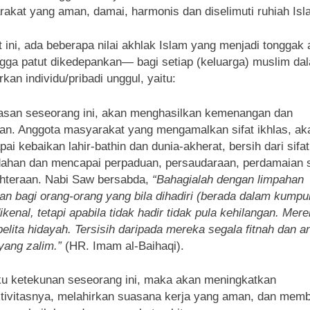
akat yang aman, damai, harmonis dan diselimuti ruhiah Isl
t ini, ada beberapa nilai akhlak Islam yang menjadi tonggak
gga patut dikedepankan— bagi setiap (keluarga) muslim da
rkan individu/pribadi unggul, yaitu:
asan seseorang ini, akan menghasilkan kemenangan dan
an. Anggota masyarakat yang mengamalkan sifat ikhlas, ak
ai kebaikan lahir-bathin dan dunia-akherat, bersih dari sifat
ahan dan mencapai perpaduan, persaudaraan, perdamaian 
hteraan. Nabi Saw bersabda,
“Bahagialah dengan limpahan
an bagi orang-orang yang bila dihadiri (berada dalam kumpu
dikenal, tetapi apabila tidak hadir tidak pula kehilangan. Mer
 pelita hidayah. Tersisih daripada mereka segala fitnah dan 
yang zalim.”
(HR. Imam al-Baihaqi).
ku ketekunan seseorang ini, maka akan meningkatkan
tivitasnya, melahirkan suasana kerja yang aman, dan memb