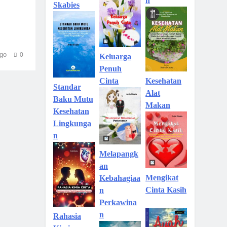
n
Skabies
go
0
Keluarga
Penuh
Kesehatan
Cinta
Standar
Alat
Baku Mutu
Makan
Kesehatan
Lingkunga
n
Melapangk
an
Mengikat
Kebahagiaa
Cinta Kasih
n
Perkawina
n
Rahasia