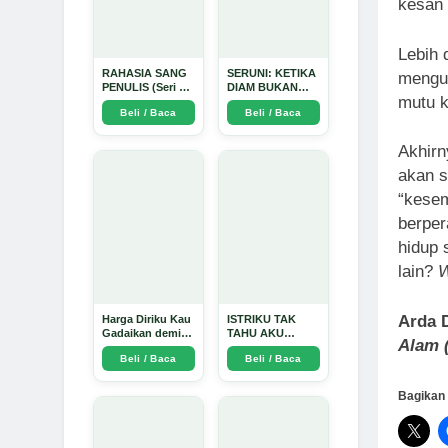
kesan 
Lebih 
RAHASIA SANG
SERUNI: KETIKA
mengu
PENULIS (Seri 1)
DIAM BUKAN
mutu k
- Arda Dinata
LAGI PILIHAN -
Beli / Baca
Beli / Baca
Arda Dinata
Akhirn
akan 
“kesem
berper
hidup 
lain?
W
Arda 
Harga Diriku Kau
ISTRIKU TAK
Gadaikan demi
TAHU AKU
Alam 
Perempuan Itu -
PENGUSAHA
Beli / Baca
Beli / Baca
Arda Dinata
EMAS - Arda
Dinata
Bagikan 