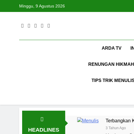
Skip
Minggu, 9 Agustus 2026
to
content
ARDA TV
I
RENUNGAN HIKMAH
TIPS TRIK MENULI
Terbangkan K
3 Tahun Ago
HEADLINES