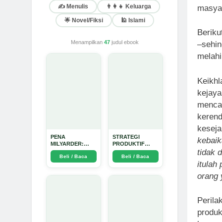
✍️ Menulis
👨‍👩‍👧 Keluarga
masyar
🌟 Novel/Fiksi
🕌 Islami
Beriku
Menampilkan
47
judul ebook
–sehin
melahi
Keikhl
kejaya
mencap
kerend
keseja
PENA
STRATEGI
kebaik
MILYARDER:
PRODUKTIF
tidak 
Kisah, Rahasia
MENULIS
Beli / Baca
Beli / Baca
Sukses, dan
UPDATE - Arda
itulah
Panduan Menjadi
Dinata
Penulis 1 Milyar
orang 
di KBM App dari
Nol - Arda Dinata
Perila
produk