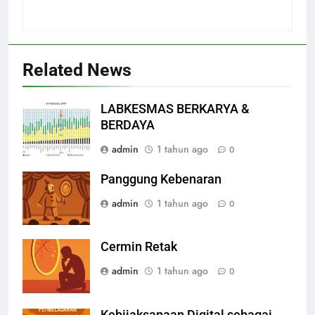
Related News
LABKESMAS BERKARYA &
BERDAYA
admin
1 tahun ago
0
Panggung Kebenaran
admin
1 tahun ago
0
Cermin Retak
admin
1 tahun ago
0