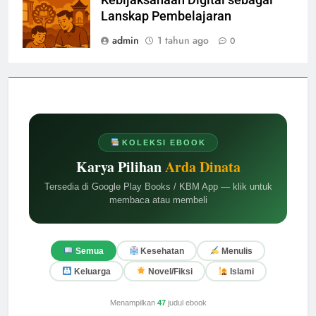
Kebijaksanaan Digital sebagai
Lanskap Pembelajaran
admin
1 tahun ago
0
KOLEKSI EBOOK
Karya Pilihan
Arda Dinata
Tersedia di Google Play Books / KBM App — klik untuk
membaca atau membeli
Semua
Kesehatan
Menulis
Keluarga
Novel/Fiksi
Islami
Menampilkan
47
judul ebook