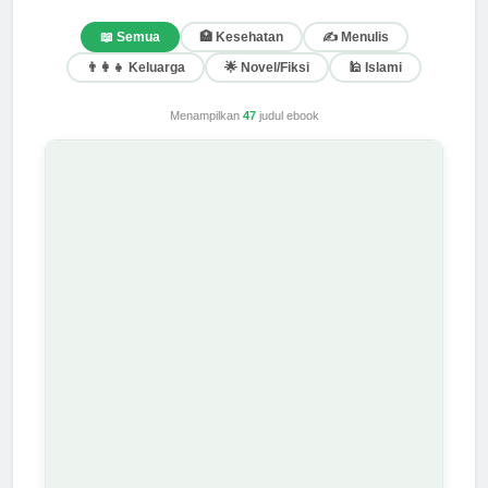
📖 Semua
🏥 Kesehatan
✍️ Menulis
👨‍👩‍👧 Keluarga
🌟 Novel/Fiksi
🕌 Islami
Menampilkan
47
judul ebook