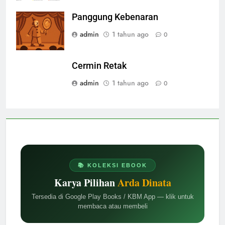
Panggung Kebenaran
admin
1 tahun ago
0
Cermin Retak
admin
1 tahun ago
0
📚 KOLEKSI EBOOK
Karya Pilihan
Arda Dinata
Tersedia di Google Play Books / KBM App — klik untuk
membaca atau membeli