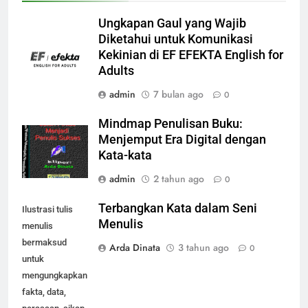
Ungkapan Gaul yang Wajib
Diketahui untuk Komunikasi
Kekinian di EF EFEKTA English for
Adults
admin
7 bulan ago
0
Mindmap Penulisan Buku:
Menjemput Era Digital dengan
Kata-kata
admin
2 tahun ago
0
Terbangkan Kata dalam Seni
Ilustrasi tulis
Menulis
menulis
bermaksud
Arda Dinata
3 tahun ago
0
untuk
mengungkapkan
fakta, data,