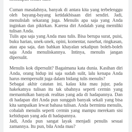
Cuman masalahnya, banyak di antara kita yang terbelenggu
oleh bayang-bayang ketidakbisaan diri sendiri. Jadi,
menulislah sekarang juga. Menulis apa saja yang Anda
inginkan dan pikirkan. Karena diri Andalah yang memiliki
tulisan Anda.
Tulis apa saja yang Anda mau tulis. Bisa berupa surat, puisi,
buku harian, unek-unek, opini, komentar, nasehat, ringkasan,
atau apa saja, dan bahkan khayalan sekalipun boleh-boleh
saja Anda menuliskannya. Intinya, menulis jangan
dipersulit.
Menulis kok dipersulit? Bagaimana kata dunia. Kasihan diri
Anda, orang hidup ini saja sudah sulit, lalu kenapa Anda
harus mempersulit juga dalam bidang tulis menulis?
Sebagai akhir catatan ini, kalau kita mau jujur, pada
hakekatnya tulisan itu tak ubahnya seperti cermin yang
memantulkan banyak realitas yang ada di hadapannya. Dan
di hadapan diri Anda pun sungguh banyak sekali yang bisa
kita sampaikan lewat bahasa tulisan. Anda berminta menulis,
cobalah menulis seperti cermin yang mampu merekam sisi
kehidupan yang ada di hadapannya.
Jadi, Anda pun sangat layak menjadi penulis sesuai
zamannya. Itu pun, bila Anda mau?