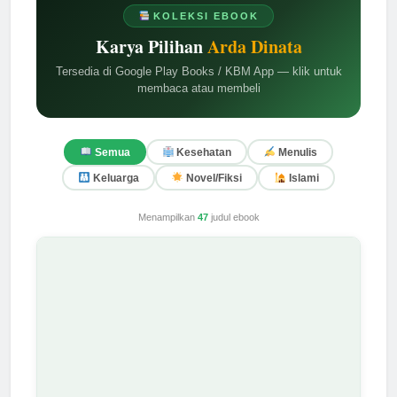
KOLEKSI EBOOK
Karya Pilihan
Arda Dinata
Tersedia di Google Play Books / KBM App — klik untuk
membaca atau membeli
Semua
Kesehatan
Menulis
Keluarga
Novel/Fiksi
Islami
Menampilkan
47
judul ebook