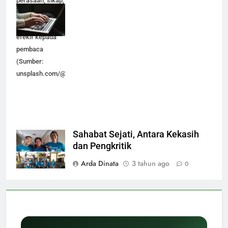
perasaan, sikap,
isi hati dan
pikiran secara
efekif kepada
pembaca
(Sumber:
unsplash.com/@kaitlynbaker)
Sahabat Sejati, Antara Kekasih
dan Pengkritik
Arda Dinata
3 tahun ago
0